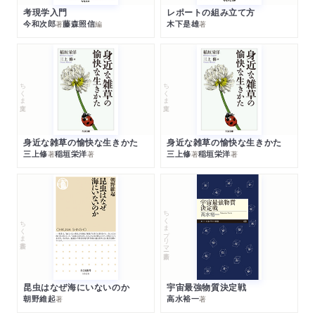
考現学入門
レポートの組み立て方
今和次郎
藤森照信
木下是雄
著
編
著
ちくま文庫
ちくま文庫
身近な雑草の愉快な生きかた
身近な雑草の愉快な生きかた
三上修
稲垣栄洋
三上修
稲垣栄洋
著
著
著
著
ちくまプリマー新書
ちくま新書
昆虫はなぜ海にいないのか
宇宙最強物質決定戦
朝野維起
高水裕一
著
著