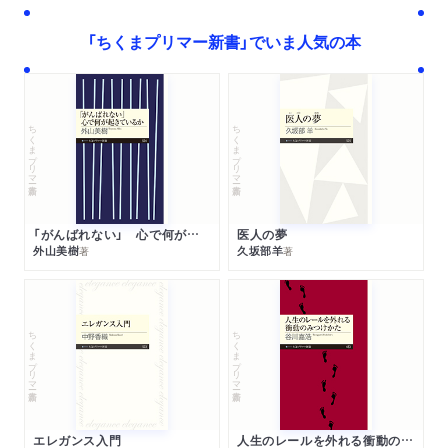
「ちくまプリマー新書」でいま人気の本
ちくまプリマー新書
ちくまプリマー新書
「がんばれない」 心で何が起きているか
医人の夢
外山美樹
久坂部羊
著
著
ちくまプリマー新書
ちくまプリマー新書
エレガンス入門
人生のレールを外れる衝動のみつけかた