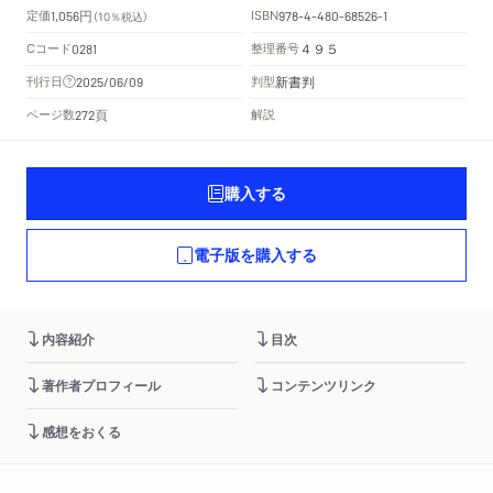
円
定価
ISBN
1,056
（10％税込）
978-4-480-68526-1
Cコード
整理番号
0281
４９５
新書判
刊行日
判型
2025/06/09
頁
ページ数
解説
272
購入する
電子版を購入する
内容紹介
目次
著作者プロフィール
コンテンツリンク
感想をおくる