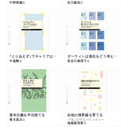
中野香織
谷川嘉浩
著
著
ちくまプリマー新書
ちくまプリマー新書
「とりあえず」でキャリアは決まる
ダーウィンは進化をどう考えたのか
中嶌剛
長谷川眞理子
著
著
ちくまプリマー新書
ちくまプリマー新書
資本主義を半分捨てる
自他の境界線を育てる
青木真兵
─「私」を守るバウンダリー
著
鴻巣麻里香
著