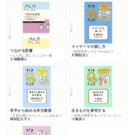
ちくまプリマー新書
シリーズ・全集
マイテーマの探し方
つながる読書
─探究学習ってどうやるの？
片岡則夫
著
─１０代に推したいこの一冊
小池陽慈
編
シリーズ・全集
シリーズ・全集
苦手から始める作文教室
生きものを探究する
─文章が書けたらいいことはある？
─自然を観察するってどういうこと？
津村記久子
小島渉
著
著