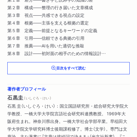
第２章 構成――整理の行き届いた文章構成
第３章 視点――共感できる視点の設定
第４章 根拠――主張を支える根拠の選定
第５章 定義――前提となるキーワードの定義
第６章 引用――信頼できる典拠の引用
第７章 推薦――AIを用いた適切な推敲
第８章 設計――初対面の相手のための情報設計
第９章 配慮――読み手の印象への配慮
目次をすべて読む
第10章 総合――文章が生まれる過程
著作者プロフィール
石黒圭
（ いしぐろ・けい ）
石黒 圭（いしぐろ・けい）：国立国語研究所・総合研究大学院大
学教授、一橋大学大学院言語社会研究科連携教授。 1969年大
阪府生まれ。神奈川県出身。一橋大学社会学部卒業。早稲田大
学大学院文学研究科博士後期課程修了。博士（文学）。専門は文
章論。主な著書に『文章は接続詞で決まる』（光文社新書）、『こ