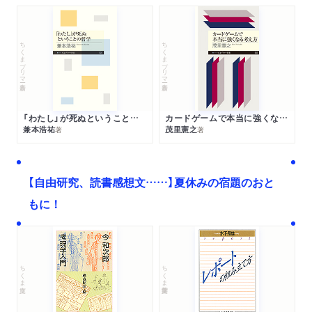
ちくまプリマー新書
ちくまプリマー新書
「わたし」が死ぬということの哲学
カードゲームで本当に強くなる考え方
兼本浩祐
茂里憲之
著
著
【自由研究、読書感想文……】夏休みの宿題のおと
もに！
ちくま文庫
ちくま学芸文庫