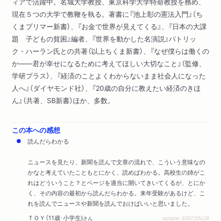
ィアで活躍中。名城大学教授、東京科学大学特命教授を務め、
現在５つの大学で教鞭を執る。著書に『池上彰の憲法入門』（ち
くまプリマー新書）、『お金で世界が見えてくる』、『日本の大課
題 子どもの貧困』編者、『世界を動かした名演説』パトリッ
ク・ハーラン氏との共著（以上ちくま新書）、『なぜ僕らは働くの
か――君が幸せになるために考えてほしい大切なこと』（監修、
学研プラス）、『経済のことよくわからないまま社会人になった
人へ』（ダイヤモンド社）、『20歳の自分に教えたい経済のきほ
ん』（共著、SB新書）ほか、多数。
この本への感想
読んだらわかる
ニュースを見たり、新聞を読んで文章の流れで、こういう意味なの
かなと考えていたこともとにかく、読めばわかる。高校生の姉がこ
れはどういうこと？とページを適当に開いてきいてくるが、とにか
く、その内容の最初から読んだらわかる。来年受験があるけど、こ
れを読んでニュースや新聞を読んでおけばいいと思いました。
ＴＯＹ（11歳･小学生)
さん
update: 2007/05/28