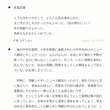
疾風読書
とても分かりやすくて、どんどん読み進められた。
また字が少し大きかったのもよかった。（目が疲れにくい）
本の肌触りがよかった。
表紙もなかなかしゃれていた。
F.B.コナン
さん
update: 2007/04/12
毎日中学生新聞、小学生新聞に連載された小中学生向けのニュー
ス解説とのことだったが、なんのなんの、社会に出て随分と年数が
経っているのに知らないことばかり。日ごろ、いかに新聞を真剣に
読んでいないか、自分の周囲に関係することしか興味をもって読ん
でいないか反省しきりでした。
同時に、理解しやすいニュース解説だったので、朝礼でのひと言
に加えたり、昼休みの語らい、営業先での話の継ぎ目、居酒屋での
薀蓄話に欠かせない一冊になることは請け合いです。
日常、どうしても早く様々な情報を得ようとして新聞記事の流れ
に沿ってしまい、全体の文章から漠然と意味を知ってしまう。突き
詰めると基本的なことが解らずに理解の中心がぶれてしまうが、こ