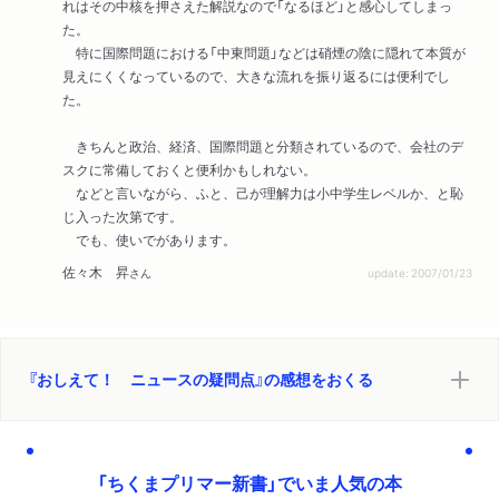
れはその中核を押さえた解説なので「なるほど」と感心してしまっ
た。
特に国際問題における「中東問題」などは硝煙の陰に隠れて本質が
見えにくくなっているので、大きな流れを振り返るには便利でし
た。
きちんと政治、経済、国際問題と分類されているので、会社のデ
スクに常備しておくと便利かもしれない。
などと言いながら、ふと、己が理解力は小中学生レベルか、と恥
じ入った次第です。
でも、使いでがあります。
佐々木 昇
さん
update: 2007/01/23
『おしえて！ ニュースの疑問点』の感想をおくる
「ちくまプリマー新書」でいま人気の本