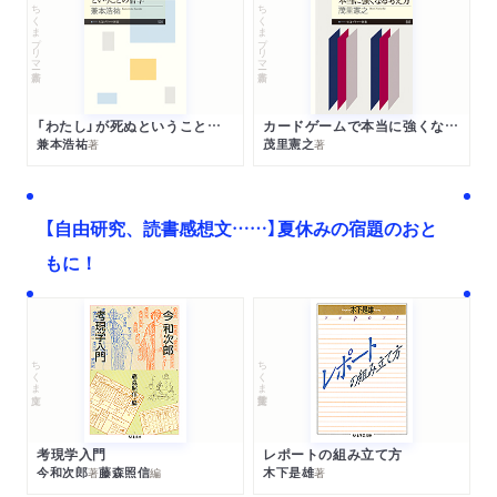
ちくまプリマー新書
ちくまプリマー新書
「わたし」が死ぬということの哲学
カードゲームで本当に強くなる考え方
兼本浩祐
茂里憲之
著
著
【自由研究、読書感想文……】夏休みの宿題のおと
もに！
ちくま文庫
ちくま学芸文庫
考現学入門
レポートの組み立て方
今和次郎
藤森照信
木下是雄
著
編
著