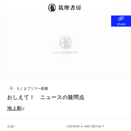
share
share
ちくまプリマー新書
おしえて！ ニュースの疑問点
池上彰
著
定価
ISBN
--
978-4-480-68748-7