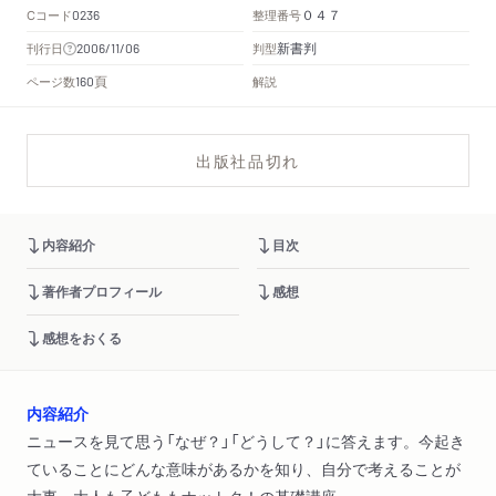
Cコード
整理番号
0236
０４７
新書判
刊行日
判型
2006/11/06
頁
ページ数
解説
160
出版社品切れ
内容紹介
目次
著作者プロフィール
感想
感想をおくる
内容紹介
ニュースを見て思う「なぜ？」「どうして？」に答えます。今起き
ていることにどんな意味があるかを知り、自分で考えることが