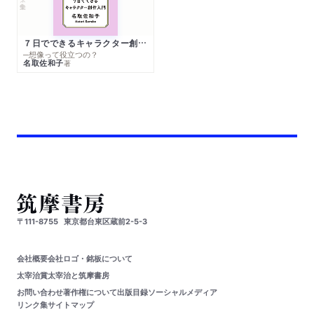
７日でできるキャラクター創作入門
─想像って役立つの？
名取佐和子
著
〒111-8755
東京都台東区蔵前2-5-3
会社概要
会社ロゴ・銘板について
太宰治賞
太宰治と筑摩書房
お問い合わせ
著作権について
出版目録
ソーシャルメディア
リンク集
サイトマップ