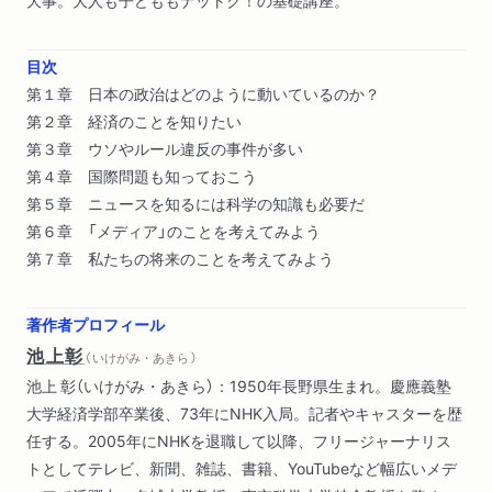
大事。大人も子どももナットク！の基礎講座。
目次
第１章 日本の政治はどのように動いているのか？
第２章 経済のことを知りたい
第３章 ウソやルール違反の事件が多い
第４章 国際問題も知っておこう
第５章 ニュースを知るには科学の知識も必要だ
第６章 「メディア」のことを考えてみよう
第７章 私たちの将来のことを考えてみよう
著作者プロフィール
池上彰
（ いけがみ・あきら ）
池上 彰（いけがみ・あきら）：1950年長野県生まれ。慶應義塾
大学経済学部卒業後、73年にNHK入局。記者やキャスターを歴
任する。2005年にNHKを退職して以降、フリージャーナリス
トとしてテレビ、新聞、雑誌、書籍、YouTubeなど幅広いメデ