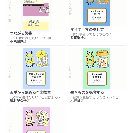
ちくまプリマー新書
シリーズ・全集
マイテーマの探し方
つながる読書
─探究学習ってどうやるの？
片岡則夫
著
─１０代に推したいこの一冊
小池陽慈
編
シリーズ・全集
シリーズ・全集
苦手から始める作文教室
生きものを探究する
─文章が書けたらいいことはある？
─自然を観察するってどういうこと？
津村記久子
小島渉
著
著
シリーズ・全集