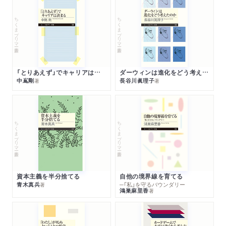
ちくまプリマー新書
ちくまプリマー新書
「とりあえず」でキャリアは決まる
ダーウィンは進化をどう考えたのか
中嶌剛
長谷川眞理子
著
著
ちくまプリマー新書
ちくまプリマー新書
資本主義を半分捨てる
自他の境界線を育てる
青木真兵
─「私」を守るバウンダリー
著
鴻巣麻里香
著