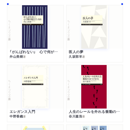
ちくまプリマー新書
ちくまプリマー新書
「がんばれない」 心で何が起きているか
医人の夢
外山美樹
久坂部羊
著
著
ちくまプリマー新書
ちくまプリマー新書
エレガンス入門
人生のレールを外れる衝動のみつけかた
中野香織
谷川嘉浩
著
著