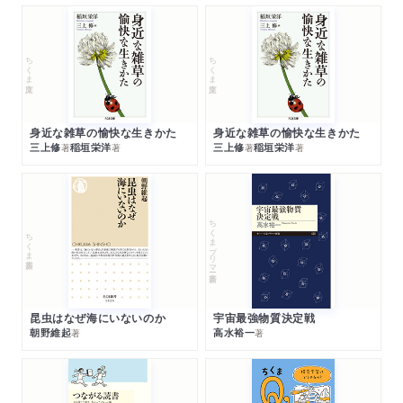
ちくま文庫
ちくま文庫
身近な雑草の愉快な生きかた
身近な雑草の愉快な生きかた
三上修
稲垣栄洋
三上修
稲垣栄洋
著
著
著
著
ちくまプリマー新書
ちくま新書
昆虫はなぜ海にいないのか
宇宙最強物質決定戦
朝野維起
高水裕一
著
著