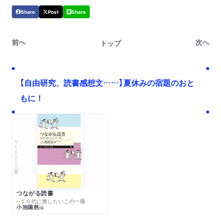
Share
Post
Share
前へ
次へ
トップ
【自由研究、読書感想文……】夏休みの宿題のおと
もに！
ちくまプリマー新書
つながる読書
─１０代に推したいこの一冊
小池陽慈
編