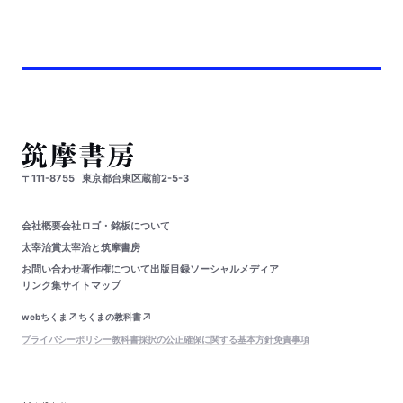
〒111-8755
東京都台東区蔵前2-5-3
会社概要
会社ロゴ・銘板について
太宰治賞
太宰治と筑摩書房
お問い合わせ
著作権について
出版目録
ソーシャルメディア
リンク集
サイトマップ
webちくま
ちくまの教科書
プライバシーポリシー
教科書採択の公正確保に関する基本方針
免責事項