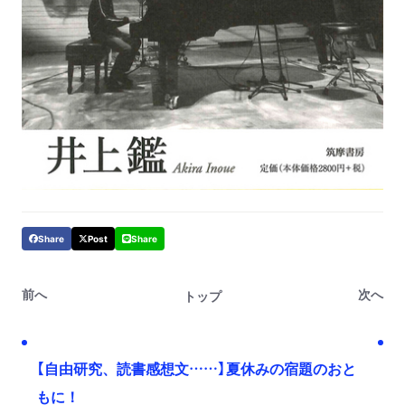
Share
Post
Share
前へ
次へ
トップ
【自由研究、読書感想文……】夏休みの宿題のおと
もに！