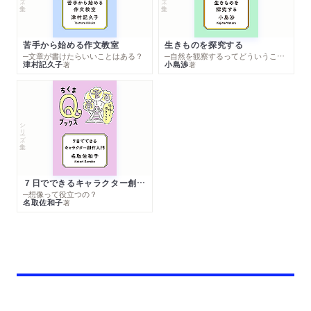
苦手から始める作文教室
生きものを探究する
─文章が書けたらいいことはある？
─自然を観察するってどういうこと？
津村記久子
小島渉
著
著
シリーズ・全集
７日でできるキャラクター創作入門
─想像って役立つの？
名取佐和子
著