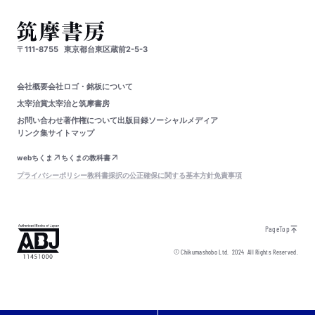
〒111-8755
東京都台東区蔵前2-5-3
会社概要
会社ロゴ・銘板について
太宰治賞
太宰治と筑摩書房
お問い合わせ
著作権について
出版目録
ソーシャルメディア
リンク集
サイトマップ
webちくま
ちくまの教科書
プライバシーポリシー
教科書採択の公正確保に関する基本方針
免責事項
PageTop
© Chikumashobo Ltd.
2024
All Rights Reserved.