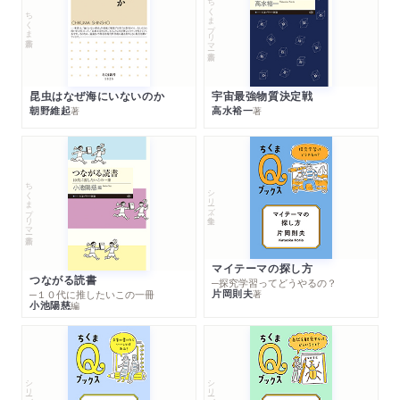
ちくまプリマー新書
ちくま新書
昆虫はなぜ海にいないのか
宇宙最強物質決定戦
朝野維起
高水裕一
著
著
ちくまプリマー新書
シリーズ・全集
マイテーマの探し方
つながる読書
─探究学習ってどうやるの？
片岡則夫
著
─１０代に推したいこの一冊
小池陽慈
編
シリーズ・全集
シリーズ・全集