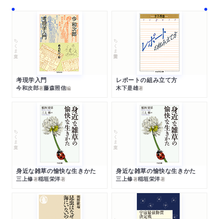
ちくま文庫
ちくま学芸文庫
考現学入門
レポートの組み立て方
今和次郎
藤森照信
木下是雄
著
編
著
ちくま文庫
ちくま文庫
身近な雑草の愉快な生きかた
身近な雑草の愉快な生きかた
三上修
稲垣栄洋
三上修
稲垣栄洋
著
著
著
著