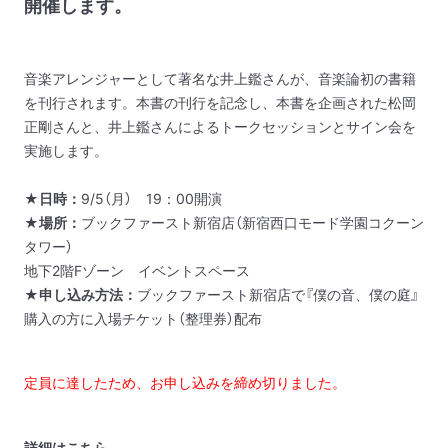
開催します。
音楽アレンジャーとして著名な井上鑑さんが、音楽論初の書籍
を刊行されます。本書の刊行を記念し、本書を企画された松岡
正剛さんと、井上鑑さんによるトークセッションとサイン会を
実施します。
★日時：
9/5（月） 19：00開演
★場所：
ブックファースト新宿店（新宿西口モード学園コクーン
タワー）
地下2階Fゾーン イベントスペース
★申し込み方法：
ブックファースト新宿店で『僕の音、僕の庭』
購入の方に入場チケット（整理券）配布
定員に達したため、お申し込みを締め切りました。
詳細は
こちら