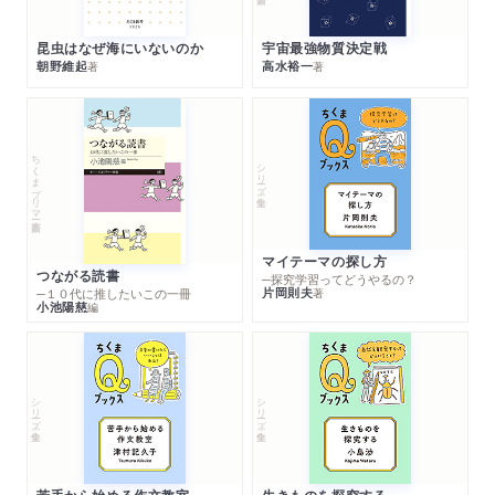
昆虫はなぜ海にいないのか
宇宙最強物質決定戦
朝野維起
高水裕一
著
著
ちくまプリマー新書
シリーズ・全集
マイテーマの探し方
つながる読書
─探究学習ってどうやるの？
片岡則夫
著
─１０代に推したいこの一冊
小池陽慈
編
シリーズ・全集
シリーズ・全集