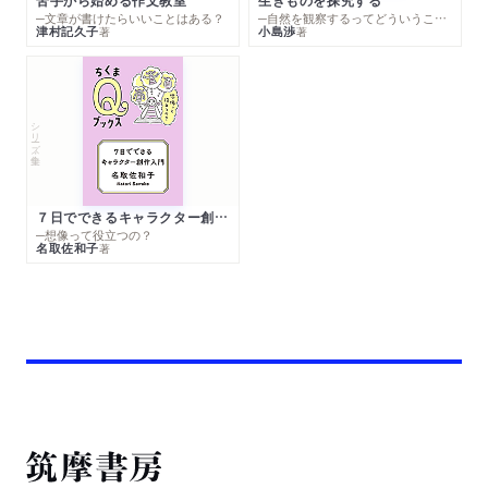
苦手から始める作文教室
生きものを探究する
─文章が書けたらいいことはある？
─自然を観察するってどういうこと？
津村記久子
小島渉
著
著
シリーズ・全集
７日でできるキャラクター創作入門
─想像って役立つの？
名取佐和子
著