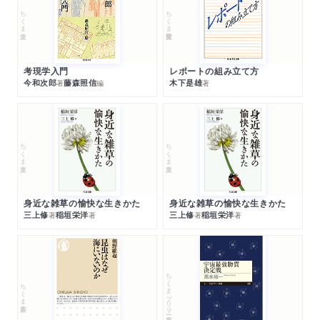
ちくま文庫
ちくま学芸文庫
考現学入門
レポートの組み立て方
今和次郎
藤森照信
木下是雄
著
編
著
ちくま文庫
ちくま文庫
身近な雑草の愉快な生きかた
身近な雑草の愉快な生きかた
三上修
稲垣栄洋
三上修
稲垣栄洋
著
著
著
著
ちくまプリマー新書
ちくま新書