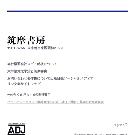
〒111-8755
東京都台東区蔵前2-5-3
会社概要
会社ロゴ・銘板について
太宰治賞
太宰治と筑摩書房
お問い合わせ
著作権について
出版目録
ソーシャルメディア
リンク集
サイトマップ
webちくま
ちくまの教科書
プライバシーポリシー
教科書採択の公正確保に関する基本方針
免責事項
PageTop
© Chikumashobo Ltd.
2024
All Rights Reserved.