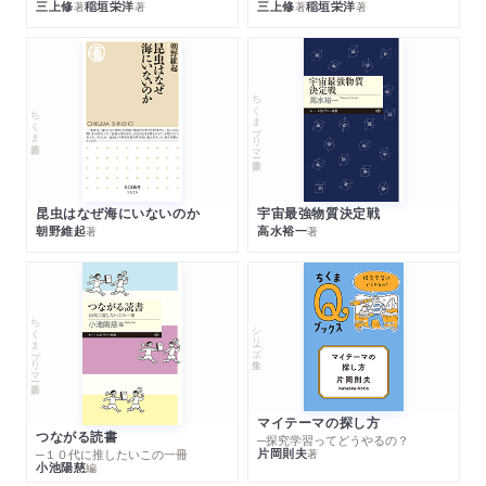
三上修
稲垣栄洋
三上修
稲垣栄洋
著
著
著
著
ちくまプリマー新書
ちくま新書
昆虫はなぜ海にいないのか
宇宙最強物質決定戦
朝野維起
高水裕一
著
著
ちくまプリマー新書
シリーズ・全集
マイテーマの探し方
つながる読書
─探究学習ってどうやるの？
片岡則夫
著
─１０代に推したいこの一冊
小池陽慈
編