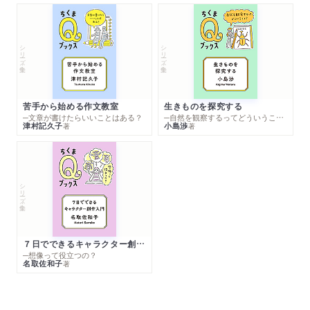
シリーズ・全集
シリーズ・全集
苦手から始める作文教室
生きものを探究する
─文章が書けたらいいことはある？
─自然を観察するってどういうこと？
津村記久子
小島渉
著
著
シリーズ・全集
７日でできるキャラクター創作入門
─想像って役立つの？
名取佐和子
著