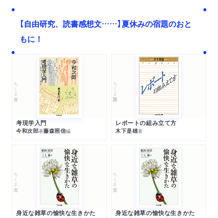
【自由研究、読書感想文……】夏休みの宿題のおと
もに！
ちくま文庫
ちくま学芸文庫
考現学入門
レポートの組み立て方
今和次郎
藤森照信
木下是雄
著
編
著
ちくま文庫
ちくま文庫
身近な雑草の愉快な生きかた
身近な雑草の愉快な生きかた