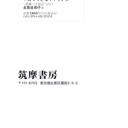
─想像って役立つの？
名取佐和子
著
定価:
円
（10％税込み）
1,540
ISBN:
978-4-480-25162-6
〒111-8755
東京都台東区蔵前2-5-3