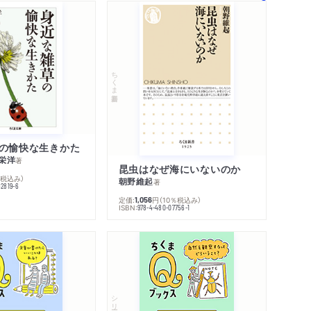
ちくま新書
の愉快な生きかた
栄洋
著
昆虫はなぜ海にいないのか
％税込み）
朝野維起
著
42819-6
定価:
円
（10％税込み）
1,056
ISBN:
978-4-480-07756-1
シリーズ・全集