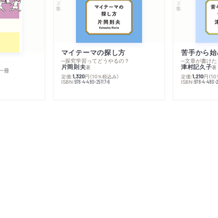
マイテーマの探し方
苦手から始
─探究学習ってどうやるの？
─文章が書けた
片岡則夫
津村記久子
著
著
一冊
定価:
円
（10％税込み）
定価:
円
（1
1,320
1,210
ISBN:
ISBN:
978-4-480-25117-6
978-4-480-2