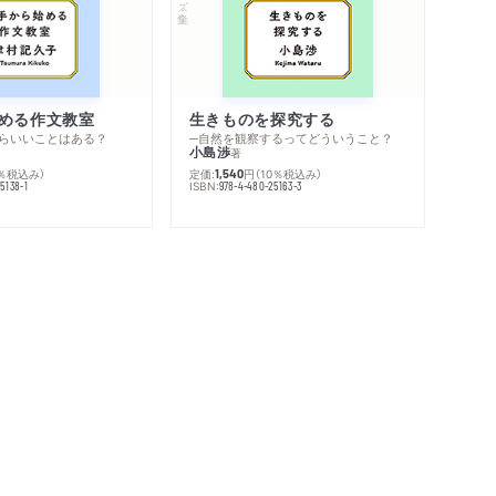
める作文教室
生きものを探究する
らいいことはある？
─自然を観察するってどういうこと？
小島渉
著
0％税込み）
定価:
円
（10％税込み）
1,540
ISBN:
5138-1
978-4-480-25163-3