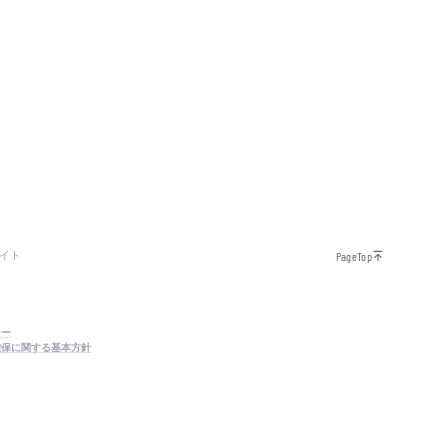
イト
PageTop
シー
確保に関する基本方針