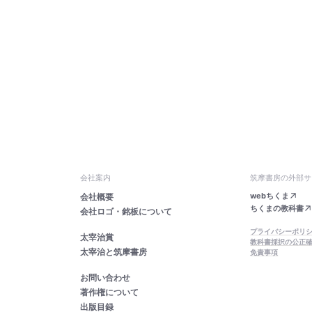
会社案内
筑摩書房の外部サ
webちくま
会社概要
ちくまの教科書
会社ロゴ・銘板について
プライバシーポリ
太宰治賞
教科書採択の公正
太宰治と筑摩書房
免責事項
お問い合わせ
著作権について
出版目録