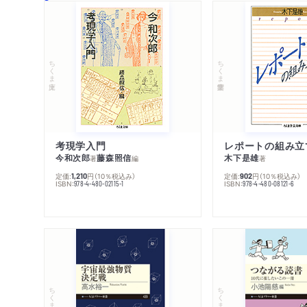
ちくま文庫
ちくま学芸文庫
考現学入門
レポートの組み立
今和次郎
藤森照信
木下是雄
著
編
著
定価:
円
（10％税込み）
定価:
円
（10％税込み）
1,210
902
ISBN:
ISBN:
978-4-480-02115-1
978-4-480-08121-6
ちくまプリマー新書
ちくまプリマー新書