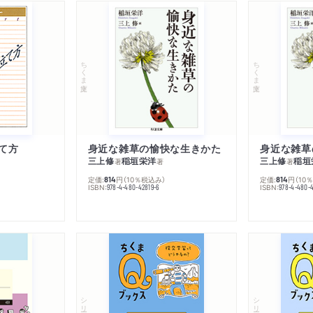
ちくま文庫
ちくま文庫
て方
身近な雑草の愉快な生きかた
身近な雑草
三上修
稲垣栄洋
三上修
稲垣
著
著
著
定価:
円
（10％税込み）
定価:
円
（10
814
814
ISBN:
ISBN:
978-4-480-42819-6
978-4-480-
シリーズ・全集
シリーズ・全集