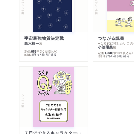
宇宙最強物質決定戦
つながる読書
高水裕一
─１０代に推したいこの
著
小池陽慈
編
定価:
円
（10％税込み）
858
定価:
円
（10％税込み）
1,078
ISBN:
978-4-480-68445-5
ISBN:
978-4-480-68476-9
シリーズ・全集
７日でできるキャラクター創作入門