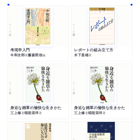
ちくま文庫
ちくま学芸文庫
考現学入門
レポートの組み立て方
今和次郎
藤森照信
木下是雄
著
編
著
ちくま文庫
ちくま文庫
身近な雑草の愉快な生きかた
身近な雑草の愉快な生きかた
三上修
稲垣栄洋
三上修
稲垣栄洋
著
著
著
著