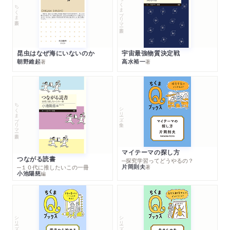
ちくまプリマー新書
ちくま新書
昆虫はなぜ海にいないのか
宇宙最強物質決定戦
朝野維起
高水裕一
著
著
ちくまプリマー新書
シリーズ・全集
マイテーマの探し方
つながる読書
─探究学習ってどうやるの？
片岡則夫
著
─１０代に推したいこの一冊
小池陽慈
編
シリーズ・全集
シリーズ・全集