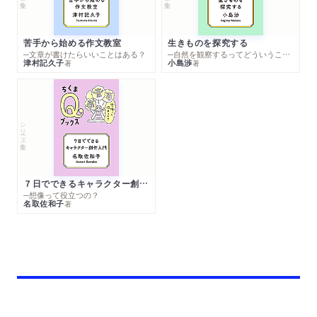
苦手から始める作文教室
生きものを探究する
─文章が書けたらいいことはある？
─自然を観察するってどういうこと？
津村記久子
小島渉
著
著
シリーズ・全集
７日でできるキャラクター創作入門
─想像って役立つの？
名取佐和子
著