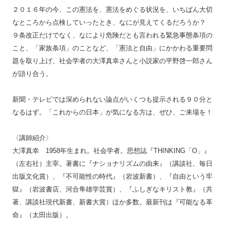
２０１６年の今、この憲法を、憲法をめぐる状況を、いちばん大切
なところから点検していったとき、なにが見えてくるだろうか？
９条改正だけでなく、なにより危険だとも言われる緊急事態条項の
こと、「家族条項」のことなど、「憲法と自由」にかかわる重要問
題を取り上げ、社会学者の大澤真幸さんと小説家の平野啓一郎さん
が語り合う。
新聞・テレビでは深められない論点がいくつも提示される９０分と
なるはず。「これからの日本」が気になる方は、ぜひ、ご来場を！
〈講師紹介〉
大澤真幸 1958年生まれ。社会学者。思想誌『THINKING「O」』
（左右社）主宰。著書に『ナショナリズムの由来』（講談社、毎日
出版文化賞）、『不可能性の時代』（岩波新書）、『自由という牢
獄』（岩波書店、河合隼雄学芸賞）、『ふしぎなキリスト教』（共
著、講談社現代新書、新書大賞）ほか多数。最新刊は『可能なる革
命』（太田出版）。