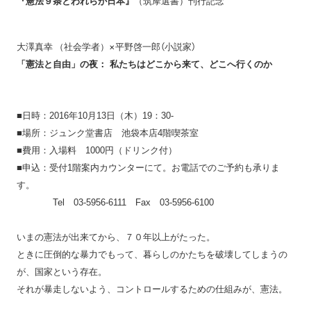
『憲法９条とわれらが日本』
（筑摩選書）刊行記念
×平野啓一郎
（小説家）
大澤真幸
（社会学者）
私たちはどこから来て、どこへ行くのか
「憲法と自由」の夜：
■日時：2016年10月13日（木）19：30-
■場所：ジュンク堂書店 池袋本店4階喫茶室
■費用：入場料 1000円（ドリンク付）
■申込：受付1階案内カウンターにて。お電話でのご予約も承りま
す。
Tel 03-5956-6111 Fax 03-5956-6100
いまの憲法が出来てから、７０年以上がたった。
ときに圧倒的な暴力でもって、暮らしのかたちを破壊してしまうの
が、国家という存在。
それが暴走しないよう、コントロールするための仕組みが、憲法。