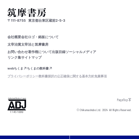
〒111-8755
東京都台東区蔵前2-5-3
会社概要
会社ロゴ・銘板について
太宰治賞
太宰治と筑摩書房
お問い合わせ
著作権について
出版目録
ソーシャルメディア
リンク集
サイトマップ
webちくま
ちくまの教科書
プライバシーポリシー
教科書採択の公正確保に関する基本方針
免責事項
PageTop
© Chikumashobo Ltd.
2024
All Rights Reserved.