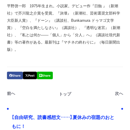
平野啓一郎 1975年生まれ。小説家。デビュー作『日蝕 』（新潮
社）で芥川龍之介賞を受賞。『決壊』（新潮社、芸術選奨文部科学
大臣新人賞）、『ドーン』（講談社、Bunkamura ドゥマゴ文学
賞）、『空白を満たしなさい』（講談社）、『透明な迷宮』（新潮
社）、『私とは何か――「個人」から「分人」へ』（講談社現代新
書）等の著作がある。最新刊は『マチネの終わりに』（毎日新聞出
版）。
Share
Post
Share
前へ
次へ
トップ
【自由研究、読書感想文……】夏休みの宿題のおと
もに！