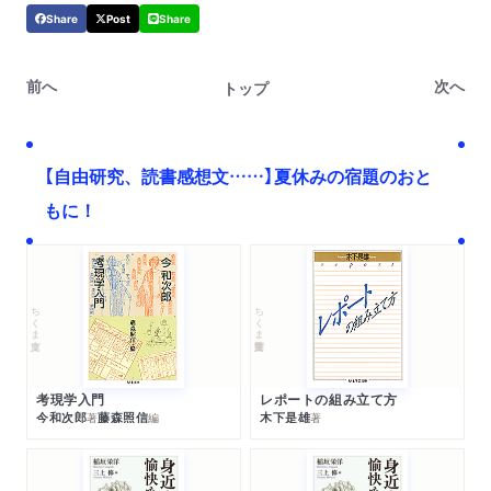
Share
Post
Share
前へ
次へ
トップ
【自由研究、読書感想文……】夏休みの宿題のおと
もに！
ちくま文庫
ちくま学芸文庫
考現学入門
レポートの組み立て方
今和次郎
藤森照信
木下是雄
著
編
著