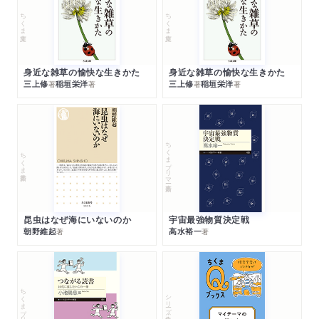
ちくま文庫
ちくま文庫
身近な雑草の愉快な生きかた
身近な雑草の愉快な生きかた
三上修
稲垣栄洋
三上修
稲垣栄洋
著
著
著
著
ちくまプリマー新書
ちくま新書
昆虫はなぜ海にいないのか
宇宙最強物質決定戦
朝野維起
高水裕一
著
著
ちくまプリマー新書
シリーズ・全集