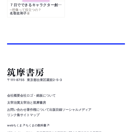
７日でできるキャラクター創作入門
─想像って役立つの？
名取佐和子
著
〒111-8755
東京都台東区蔵前2-5-3
会社概要
会社ロゴ・銘板について
太宰治賞
太宰治と筑摩書房
お問い合わせ
著作権について
出版目録
ソーシャルメディア
リンク集
サイトマップ
webちくま
ちくまの教科書