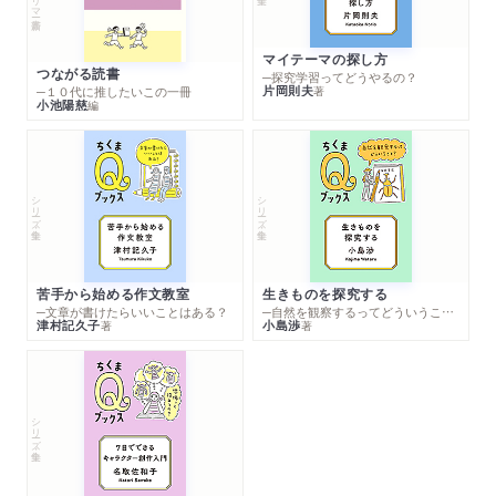
マイテーマの探し方
つながる読書
─探究学習ってどうやるの？
片岡則夫
著
─１０代に推したいこの一冊
小池陽慈
編
シリーズ・全集
シリーズ・全集
苦手から始める作文教室
生きものを探究する
─文章が書けたらいいことはある？
─自然を観察するってどういうこと？
津村記久子
小島渉
著
著
シリーズ・全集