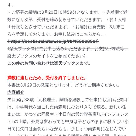
す。
・ご応募の締切は3月20日10時59分となります。
・先着順で満
数になり次第、受付を締め切らせていただきます。
・お１人様
１冊限りとさせていただきます。
・お届けは発売後、3月末こ
ろを予定しております。
お申し込みはこちらから。
（
https://books.rakuten.co.jp/rb/15386350/
）
（楽天ブックスにてお申し込みいただきます。お支払い方法等、
楽天ブックスのサイトをご参照ください）
この件のお問い合わせは楽天ブックスまで。
満数に達したため、受付を終了しました。
本書は3月29日の発売となります。どうぞご期待ください。
内容紹介
矢口弼は38歳、元税理士。
離婚を経験して仕事にも疲れた矢口
は、中学時代を過ごした雨森町にひとりきりで戻る。新しい住
まいは、かつての同級生・小日向の営む喫茶店「レインフォレス
ト」の上階。外見は変わっても中身は子どものままに騒々しい小
日向に矢口は面食らいながらも、少しずつ雨森町になじんでい
く。
そんなふたりにもたらされる恩師の死をめぐる謎。先生の