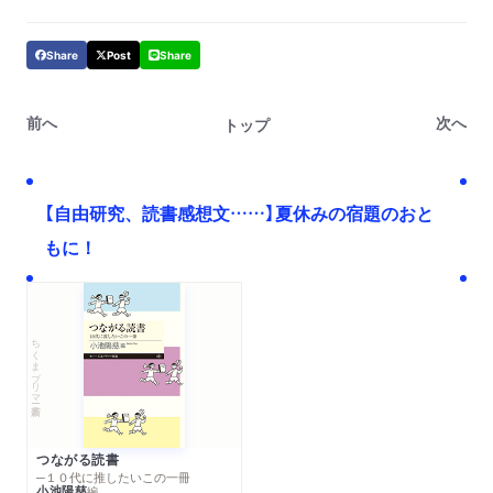
Share
Post
Share
前へ
次へ
トップ
【自由研究、読書感想文……】夏休みの宿題のおと
もに！
ちくまプリマー新書
つながる読書
─１０代に推したいこの一冊
小池陽慈
編