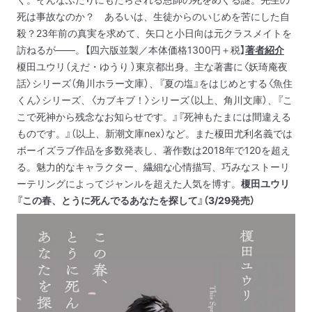
死は事故なのか？ あるいは、生徒からのいじめを苦にした自
殺？
23年前の真実を求めて、矢口と小日向は元クラスメイトを
訪ねるが――。
【四六版並製／本体価格1300円＋税】
著者紹介
榎田ユウリ（えだ・ゆうり ）
東京都出身。主な著書に〈妖琦庵夜
話〉シリーズ（角川ホラー文庫）、『夏の塩』をはじめとする〈魚住
くん〉シリーズ、〈カブキブ！〉シリーズ（以上、角川文庫）、『こ
こで死神から残念なお知らせです。』『死神もたまには間違える
ものです。』（以上、新潮文庫nex）など。また榎田尤利名義では
ボーイズラブ作品を多数発表し、著作数は2018年で120を超え
る。
魅力的なキャラクター、繊細な心情描写、巧みなストーリ
ーテリングによってジャンルを超えた人気を博す。
榎田ユウリ
『この春、とうに死んでるあなたを探して』（3/29発売）