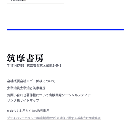
〒111-8755
東京都台東区蔵前2-5-3
会社概要
会社ロゴ・銘板について
太宰治賞
太宰治と筑摩書房
お問い合わせ
著作権について
出版目録
ソーシャルメディア
リンク集
サイトマップ
webちくま
ちくまの教科書
プライバシーポリシー
教科書採択の公正確保に関する基本方針
免責事項