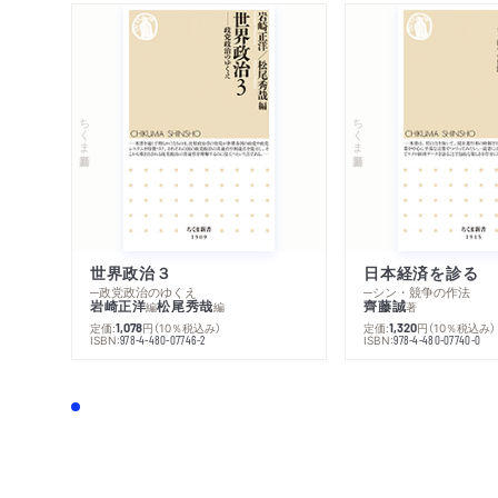
ちくま新書
ちくま新書
世界政治３
日本経済を診る
─政党政治のゆくえ
─シン・競争の作法
岩崎正洋
松尾秀哉
齊藤誠
編
編
著
定価:
円
（10％税込み）
定価:
円
（10％税込み）
1,078
1,320
ISBN:
ISBN:
978-4-480-07746-2
978-4-480-07740-0