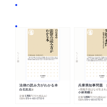
ちくま新書
ちくま新書
法律の読み方がわかる本
兵庫県知事問題 
白石忠志
─情報不信はなぜ生まれ
著
小林和樹
著
定価:
円
（10％税込み）
1,155
定価:
円
（10％税込み）
1,056
ISBN:
978-4-480-07750-9
ISBN:
978-4-480-07751-6