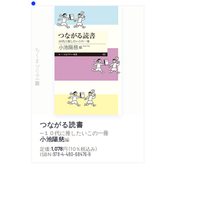
ちくまプリマー新書
つながる読書
─１０代に推したいこの一冊
小池陽慈
編
定価:
円
（10％税込み）
1,078
ISBN:
978-4-480-68476-9