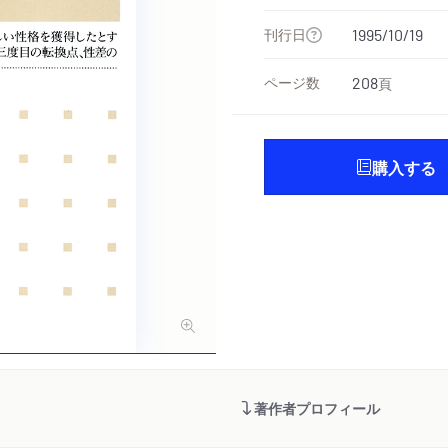
刊行日
1995/10/19
ページ数
208
頁
購入する
著作者プロフィール