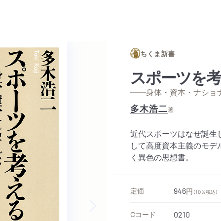
ちくま新書
スポーツを
——身体・資本・ナショ
多木浩二
著
近代スポーツはなぜ誕生
して高度資本主義のモデ
く異色の思想書。
定価
946
円
（10％税込）
Cコード
0210
Next slide