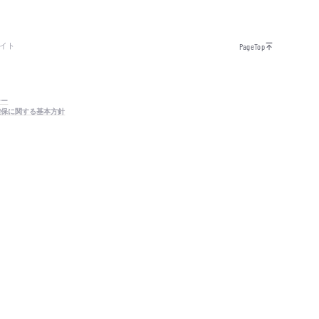
イト
PageTop
シー
確保に関する基本方針