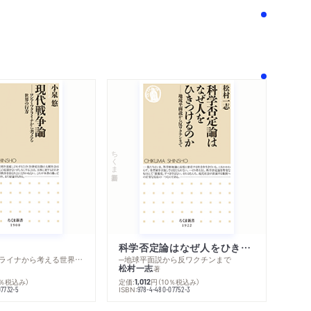
内容紹介・目次
著作者プロフィール
感想をおくる
ちくま新書
科学否定論はなぜ人をひきつけるのか
─ロシア・ウクライナから考える世界の行方
─地球平面説から反ワクチンまで
松村一志
著
0％税込み）
定価:
円
（10％税込み）
1,012
ISBN:
07732-5
978-4-480-07752-3