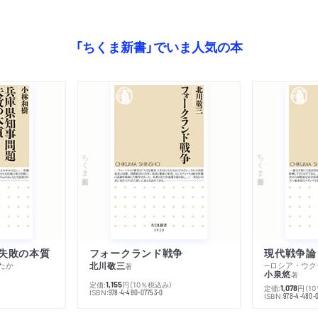
「ちくま新書」でいま人気の本
ちくま新書
ちくま新書
失敗の本質
フォークランド戦争
現代戦争論
たか
北川敬三
著
小泉悠
著
定価:
円
（10％税込み）
1,155
定価:
円
（1
1,078
ISBN:
978-4-480-07753-0
ISBN:
978-4-480-