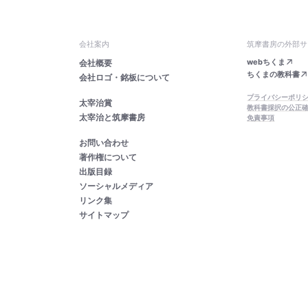
会社案内
筑摩書房の外部サ
webちくま
会社概要
ちくまの教科書
会社ロゴ・銘板について
プライバシーポリ
太宰治賞
教科書採択の公正
太宰治と筑摩書房
免責事項
お問い合わせ
著作権について
出版目録
ソーシャルメディア
リンク集
サイトマップ