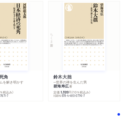
ちくま新書
死角
鈴木大拙
ムを解き明かす
─世界の禅を生んだ男
碧海寿広
著
0％税込み）
定価:
円
（10％税込み）
1,320
ISBN:
7671-7
978-4-480-07741-7
！