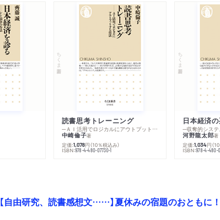
ちくま新書
ちくま新書
読書思考トレーニング
日本経済の
─ＡＩ活用でロジカルにアウトプットする技法
─収奪的システ
中崎倫子
河野龍太郎
著
著
定価:
円
（10％税込み）
定価:
円
（1
1,078
1,034
ISBN:
ISBN:
978-4-480-07730-1
978-4-480-0
【自由研究、読書感想文……】夏休みの宿題のおともに