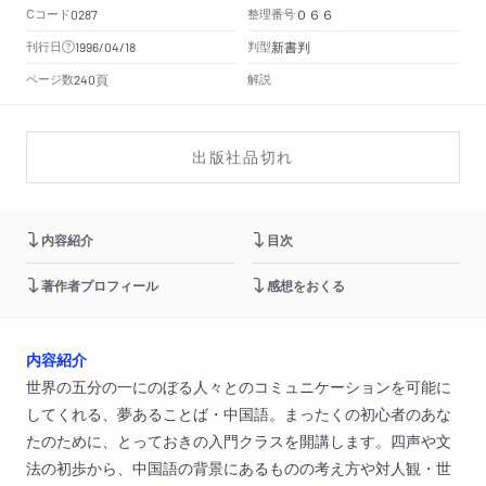
Cコード
整理番号
0287
０６６
新書判
刊行日
判型
1996/04/18
頁
ページ数
解説
240
出版社品切れ
内容紹介
目次
著作者プロフィール
感想をおくる
内容紹介
世界の五分の一にのぼる人々とのコミュニケーションを可能に
してくれる、夢あることば・中国語。まったくの初心者のあな
たのために、とっておきの入門クラスを開講します。四声や文
法の初歩から、中国語の背景にあるものの考え方や対人観・世