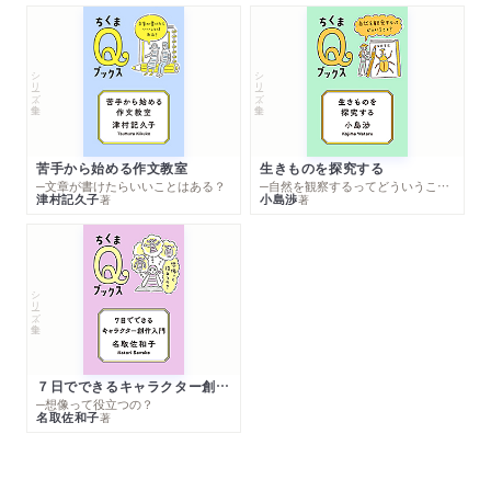
シリーズ・全集
シリーズ・全集
苦手から始める作文教室
生きものを探究する
─文章が書けたらいいことはある？
─自然を観察するってどういうこと？
津村記久子
小島渉
著
著
シリーズ・全集
７日でできるキャラクター創作入門
─想像って役立つの？
名取佐和子
著