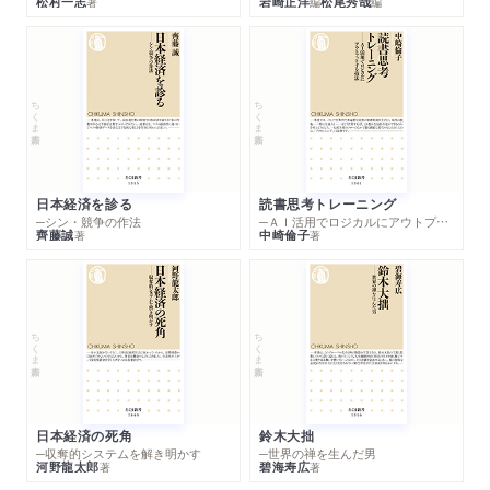
松村一志
岩崎正洋
松尾秀哉
著
編
編
ちくま新書
ちくま新書
日本経済を診る
読書思考トレーニング
─シン・競争の作法
─ＡＩ活用でロジカルにアウトプットする技法
齊藤誠
中崎倫子
著
著
ちくま新書
ちくま新書
日本経済の死角
鈴木大拙
─収奪的システムを解き明かす
─世界の禅を生んだ男
河野龍太郎
碧海寿広
著
著