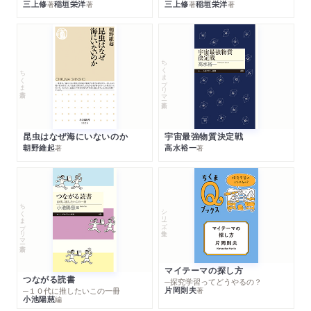
三上修
稲垣栄洋
三上修
稲垣栄洋
著
著
著
著
ちくまプリマー新書
ちくま新書
昆虫はなぜ海にいないのか
宇宙最強物質決定戦
朝野維起
高水裕一
著
著
ちくまプリマー新書
シリーズ・全集
マイテーマの探し方
つながる読書
─探究学習ってどうやるの？
片岡則夫
著
─１０代に推したいこの一冊
小池陽慈
編