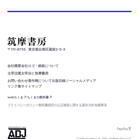
〒111-8755
東京都台東区蔵前2-5-3
会社概要
会社ロゴ・銘板について
太宰治賞
太宰治と筑摩書房
お問い合わせ
著作権について
出版目録
ソーシャルメディア
リンク集
サイトマップ
webちくま
ちくまの教科書
プライバシーポリシー
教科書採択の公正確保に関する基本方針
免責事項
PageTop
© Chikumashobo Ltd.
2024
All Rights Reserved.