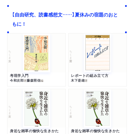
【自由研究、読書感想文……】夏休みの宿題のおと
もに！
ちくま文庫
ちくま学芸文庫
考現学入門
レポートの組み立て方
今和次郎
藤森照信
木下是雄
著
編
著
ちくま文庫
ちくま文庫
身近な雑草の愉快な生きかた
身近な雑草の愉快な生きかた