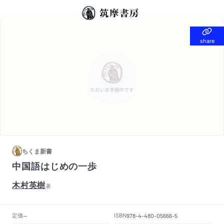
share
share
ちくま新書
中国語はじめの一歩
木村英樹
著
定価
ISBN
--
978-4-480-05666-5