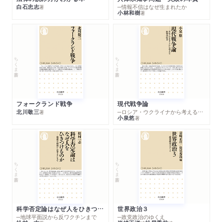
白石忠志
─情報不信はなぜ生まれたか
著
小林和樹
著
ちくま新書
ちくま新書
フォークランド戦争
現代戦争論
北川敬三
─ロシア・ウクライナから考える世界の行方
著
小泉悠
著
ちくま新書
ちくま新書
科学否定論はなぜ人をひきつけるのか
世界政治３
─地球平面説から反ワクチンまで
─政党政治のゆくえ