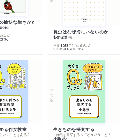
の愉快な生きかた
栄洋
著
昆虫はなぜ海にいないのか
％税込み）
朝野維起
著
42819-6
定価:
円
（10％税込み）
1,056
ISBN:
978-4-480-07756-1
シリーズ・全集
める作文教室
生きものを探究する
らいいことはある？
─自然を観察するってどういうこと？
小島渉
著