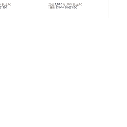
0％税込み）
定価:
円
（10％税込み）
1,540
ISBN:
5138-1
978-4-480-25163-3