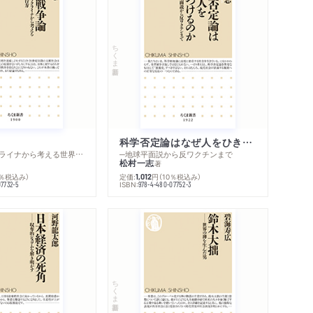
ちくま新書
科学否定論はなぜ人をひきつけるのか
─ロシア・ウクライナから考える世界の行方
─地球平面説から反ワクチンまで
松村一志
著
0％税込み）
定価:
円
（10％税込み）
1,012
ISBN:
07732-5
978-4-480-07752-3
ちくま新書