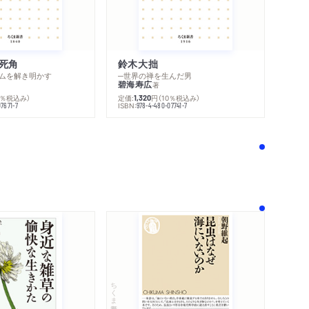
死角
鈴木大拙
内容紹介・目次
ムを解き明かす
─世界の禅を生んだ男
感想をおくる
碧海寿広
著
0％税込み）
定価:
円
（10％税込み）
1,320
ISBN:
7671-7
978-4-480-07741-7
！
ちくま新書