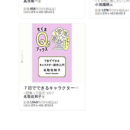
高水裕一
─１０代に推したいこの
著
小池陽慈
編
定価:
円
（10％税込み）
858
定価:
円
（10％税込み）
1,078
ISBN:
978-4-480-68445-5
ISBN:
978-4-480-68476-9
シリーズ・全集
７日でできるキャラクター創作入門
─想像って役立つの？
名取佐和子
著
定価:
円
（10％税込み）
1,540
ISBN:
978-4-480-25162-6