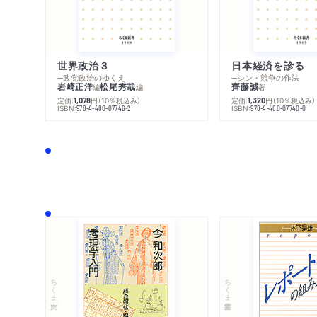
世界政治３
日本経済を診る
─政党政治のゆくえ
─シン・競争の作法
岩崎正洋
松尾秀哉
齊藤誠
編
編
著
定価:
円
（10％税込み）
定価:
円
（10％税込み）
1,078
1,320
ISBN:
ISBN:
978-4-480-07746-2
978-4-480-07740-0
ちくま文庫
ちくま学芸文庫