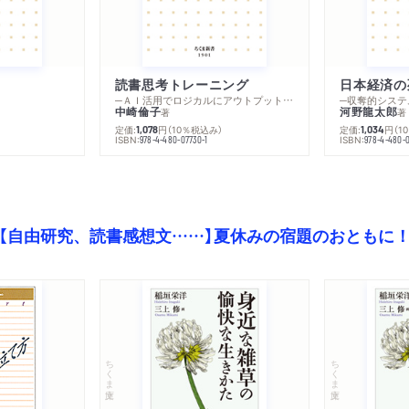
読書思考トレーニング
日本経済の
─ＡＩ活用でロジカルにアウトプットする技法
─収奪的システ
中崎倫子
河野龍太郎
著
著
定価:
円
（10％税込み）
定価:
円
（1
1,078
1,034
ISBN:
ISBN:
978-4-480-07730-1
978-4-480-0
【自由研究、読書感想文……】夏休みの宿題のおともに
ちくま文庫
ちくま文庫