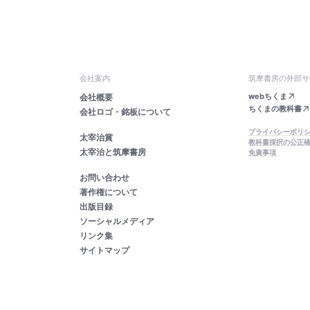
会社案内
筑摩書房の外部サ
webちくま
会社概要
ちくまの教科書
会社ロゴ・銘板について
プライバシーポリ
太宰治賞
教科書採択の公正
太宰治と筑摩書房
免責事項
お問い合わせ
著作権について
出版目録
ソーシャルメディア
リンク集
サイトマップ