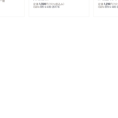
一冊
定価:
円
（10％税込み）
定価:
円
（1
1,320
1,210
ISBN:
ISBN:
978-4-480-25117-6
978-4-480-2