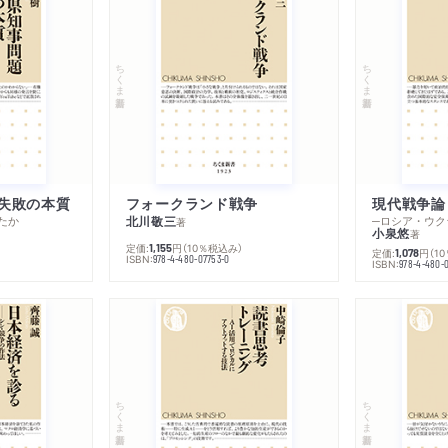
ちくま新書
ちくま新書
失敗の本質
フォークランド戦争
現代戦争論
たか
北川敬三
著
小泉悠
著
定価:
円
（10％税込み）
1,155
定価:
円
（1
1,078
ISBN:
978-4-480-07753-0
ISBN:
978-4-480-
ちくま新書
ちくま新書