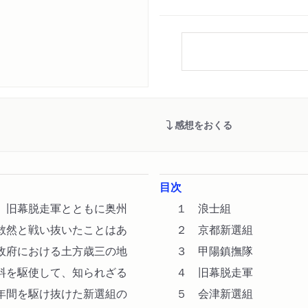
感想をおくる
目次
、旧幕脱走軍とともに奥州
１ 浪士組
敢然と戦い抜いたことはあ
２ 京都新選組
政府における土方歳三の地
３ 甲陽鎮撫隊
料を駆使して、知られざる
４ 旧幕脱走軍
年間を駆け抜けた新選組の
５ 会津新選組