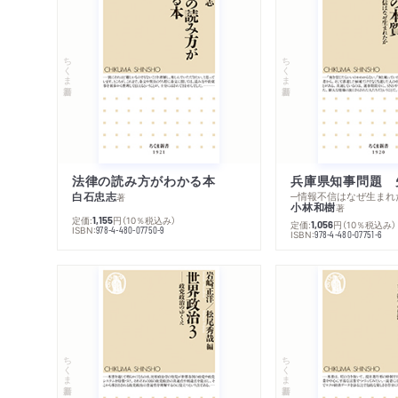
ちくま新書
ちくま新書
法律の読み方がわかる本
兵庫県知事問題 
白石忠志
─情報不信はなぜ生まれ
著
小林和樹
著
定価:
円
（10％税込み）
1,155
定価:
円
（10％税込み）
1,056
ISBN:
978-4-480-07750-9
ISBN:
978-4-480-07751-6
ちくま新書
ちくま新書