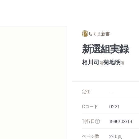
ちくま新書
新選組実録
相川司
菊地明
著
著
定価
--
Cコード
0221
刊行日
1996/08/19
ページ数
240
頁