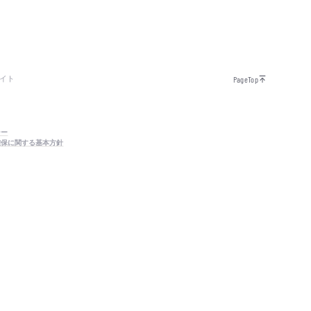
イト
PageTop
シー
確保に関する基本方針