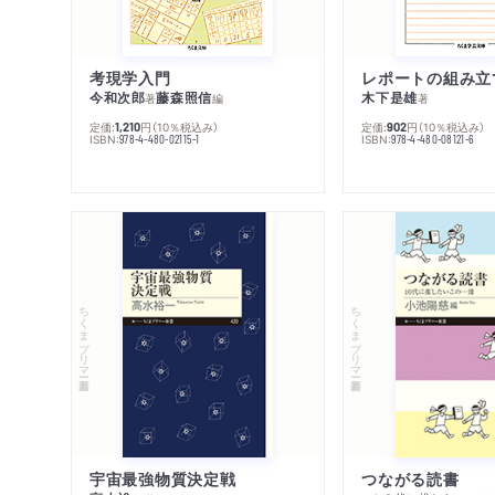
考現学入門
レポートの組み立
今和次郎
藤森照信
木下是雄
著
編
著
定価:
円
（10％税込み）
定価:
円
（10％税込み）
1,210
902
ISBN:
ISBN:
978-4-480-02115-1
978-4-480-08121-6
ちくまプリマー新書
ちくまプリマー新書
宇宙最強物質決定戦
つながる読書