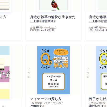
て方
身近な雑草の愉快な生きかた
身近な雑草
三上修
稲垣栄洋
三上修
稲垣
著
著
著
定価:
円
（10％税込み）
定価:
円
（10
814
814
ISBN:
ISBN:
978-4-480-42819-6
978-4-480-
シリーズ・全集
シリーズ・全集
マイテーマの探し方
苦手から始
─探究学習ってどうやるの？
─文章が書けた
片岡則夫
津村記久子
著
著