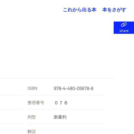
これから出る本
本をさがす
share
share
ISBN
978-4-480-05678-8
整理番号
０７８
判型
新書判
解説