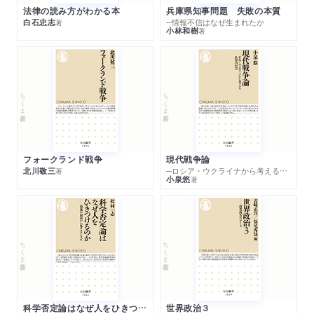
法律の読み方がわかる本
兵庫県知事問題 失敗の本質
白石忠志
─情報不信はなぜ生まれたか
著
小林和樹
著
ちくま新書
ちくま新書
フォークランド戦争
現代戦争論
北川敬三
─ロシア・ウクライナから考える世界の行方
著
小泉悠
著
ちくま新書
ちくま新書
科学否定論はなぜ人をひきつけるのか
世界政治３