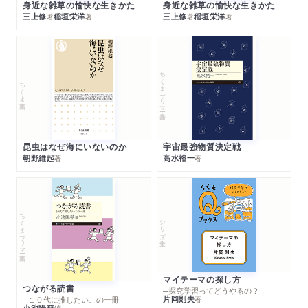
身近な雑草の愉快な生きかた
身近な雑草の愉快な生きかた
三上修
稲垣栄洋
三上修
稲垣栄洋
著
著
著
著
ちくまプリマー新書
ちくま新書
昆虫はなぜ海にいないのか
宇宙最強物質決定戦
朝野維起
高水裕一
著
著
ちくまプリマー新書
シリーズ・全集
マイテーマの探し方
つながる読書
─探究学習ってどうやるの？
片岡則夫
著
─１０代に推したいこの一冊
小池陽慈
編