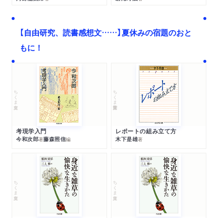
【自由研究、読書感想文……】夏休みの宿題のおと
もに！
ちくま文庫
ちくま学芸文庫
考現学入門
レポートの組み立て方
今和次郎
藤森照信
木下是雄
著
編
著
ちくま文庫
ちくま文庫