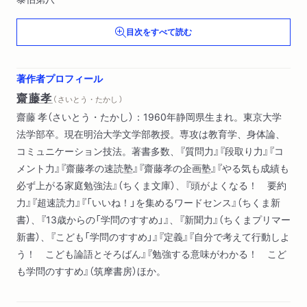
子罕第九
目次をすべて読む
郷党第十〔ほか〕
著作者プロフィール
齋藤孝
（ さいとう・たかし ）
齋藤 孝（さいとう・たかし）：1960年静岡県生まれ。東京大学
法学部卒。現在明治大学文学部教授。専攻は教育学、身体論、
コミュニケーション技法。著書多数、『質問力』『段取り力』『コ
メント力』『齋藤孝の速読塾』『齋藤孝の企画塾』『やる気も成績も
必ず上がる家庭勉強法』（ちくま文庫）、『頭がよくなる！ 要約
力』『超速読力』『「いいね！」を集めるワードセンス』（ちくま新
書）、『13歳からの「学問のすすめ」』、『新聞力』（ちくまプリマー
新書）、『こども「学問のすすめ」』『定義』『自分で考えて行動しよ
う！ こども論語とそろばん』『勉強する意味がわかる！ こど
も学問のすすめ』（筑摩書房）ほか。