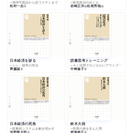
─地球平面説から反ワクチンまで
─政党政治のゆくえ
松村一志
岩崎正洋
松尾秀哉
著
編
編
ちくま新書
ちくま新書
日本経済を診る
読書思考トレーニング
─シン・競争の作法
─ＡＩ活用でロジカルにアウトプットする技法
齊藤誠
中崎倫子
著
著
ちくま新書
ちくま新書
日本経済の死角
鈴木大拙
─収奪的システムを解き明かす
─世界の禅を生んだ男
河野龍太郎
碧海寿広
著
著