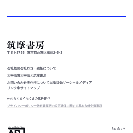
〒111-8755
東京都台東区蔵前2-5-3
会社概要
会社ロゴ・銘板について
太宰治賞
太宰治と筑摩書房
お問い合わせ
著作権について
出版目録
ソーシャルメディア
リンク集
サイトマップ
webちくま
ちくまの教科書
プライバシーポリシー
教科書採択の公正確保に関する基本方針
免責事項
PageTop