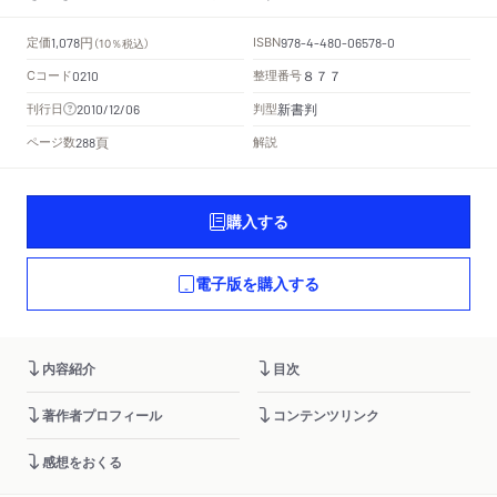
円
定価
ISBN
1,078
（10％税込）
978-4-480-06578-0
Cコード
整理番号
0210
８７７
新書判
刊行日
判型
2010/12/06
頁
ページ数
解説
288
購入する
電子版を購入する
内容紹介
目次
著作者プロフィール
コンテンツリンク
感想をおくる