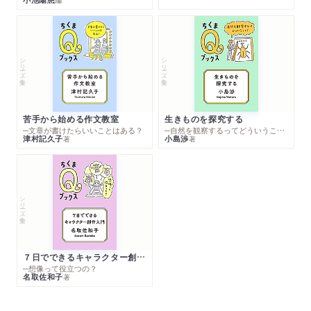
シリーズ・全集
シリーズ・全集
苦手から始める作文教室
生きものを探究する
─文章が書けたらいいことはある？
─自然を観察するってどういうこと？
津村記久子
小島渉
著
著
シリーズ・全集
７日でできるキャラクター創作入門
─想像って役立つの？
名取佐和子
著