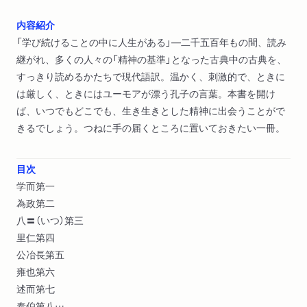
内容紹介
「学び続けることの中に人生がある」―二千五百年もの間、読み
継がれ、多くの人々の「精神の基準」となった古典中の古典を、
すっきり読めるかたちで現代語訳。温かく、刺激的で、ときに
は厳しく、ときにはユーモアが漂う孔子の言葉。本書を開け
ば、いつでもどこでも、生き生きとした精神に出会うことがで
きるでしょう。つねに手の届くところに置いておきたい一冊。
目次
学而第一
為政第二
八〓（いつ）第三
里仁第四
公冶長第五
雍也第六
述而第七
泰伯第八