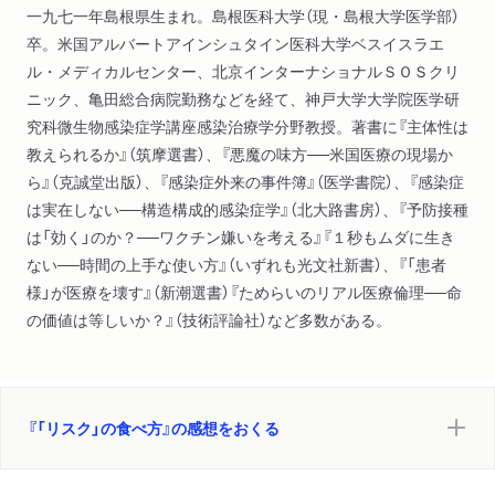
一九七一年島根県生まれ。島根医科大学（現・島根大学医学部）
卒。米国アルバートアインシュタイン医科大学ベスイスラエ
ル・メディカルセンター、北京インターナショナルＳＯＳクリ
ニック、亀田総合病院勤務などを経て、神戸大学大学院医学研
究科微生物感染症学講座感染治療学分野教授。著書に『主体性は
教えられるか』（筑摩選書）、『悪魔の味方──米国医療の現場か
ら』（克誠堂出版）、『感染症外来の事件簿』（医学書院）、『感染症
は実在しない──構造構成的感染症学』（北大路書房）、『予防接種
は「効く」のか？──ワクチン嫌いを考える』『１秒もムダに生き
ない──時間の上手な使い方』（いずれも光文社新書）、『「患者
様」が医療を壊す』（新潮選書）『ためらいのリアル医療倫理──命
の価値は等しいか？』（技術評論社）など多数がある。
『「リスク」の食べ方』の感想をおくる