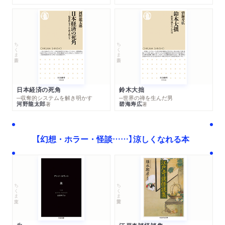
ちくま新書
ちくま新書
日本経済の死角
鈴木大拙
─収奪的システムを解き明かす
─世界の禅を生んだ男
河野龍太郎
碧海寿広
著
著
【幻想・ホラー・怪談……】涼しくなれる本
ちくま学芸文庫
ちくま文庫