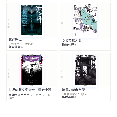
ちくま文庫
家が呼ぶ
５まで数える
─物件ホラー傑作選
松崎有理
著
朝宮運河
編
ちくま文庫
ちくま文庫
世界幻想文学大全 怪奇小説精華
韓国の都市伝説
─民俗学者の怪談ノート
東雅夫
ダニエル・デフォー
編
著
島村恭則
著
ほか