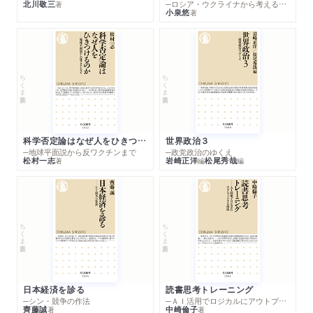
北川敬三
─ロシア・ウクライナから考える世界の行方
著
小泉悠
著
ちくま新書
ちくま新書
科学否定論はなぜ人をひきつけるのか
世界政治３
─地球平面説から反ワクチンまで
─政党政治のゆくえ
松村一志
岩崎正洋
松尾秀哉
著
編
編
ちくま新書
ちくま新書
日本経済を診る
読書思考トレーニング
─シン・競争の作法
─ＡＩ活用でロジカルにアウトプットする技法
齊藤誠
中崎倫子
著
著