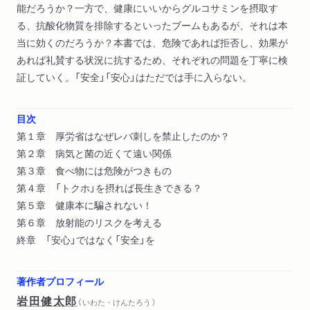
能だろうか？一方で、健康にいいからグルコサミンを摂取す
る、抗酸化物質を排除するといったブームもあるが、それは本
当に効くのだろうか？本書では、危険であれば拒否し、効果が
あれば礼賛する状況に抗するため、それぞれの問題を丁寧に検
証していく。「安全」「安心」はただでは手に入らない。
目次
第１章 厚労省はなぜレバ刺しを禁止したのか？
第２章 病気と菌の近くて遠い関係
第３章 食べ物には危険がつきもの
第４章 「トクホ」を摂れば長生きできる？
第５章 健康本に騙されない！
第６章 放射能のリスクを考える
終章 「安心」ではなく「安全」を
著作者プロフィール
岩田健太郎
（ いわた・けんたろう ）