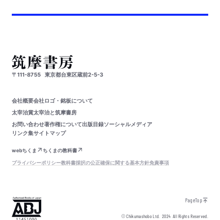
〒111-8755
東京都台東区蔵前2-5-3
会社概要
会社ロゴ・銘板について
太宰治賞
太宰治と筑摩書房
お問い合わせ
著作権について
出版目録
ソーシャルメディア
リンク集
サイトマップ
webちくま
ちくまの教科書
プライバシーポリシー
教科書採択の公正確保に関する基本方針
免責事項
PageTop
© Chikumashobo Ltd.
2024
All Rights Reserved.