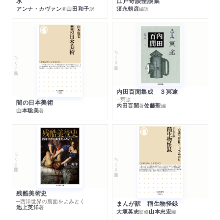
江戸奇談怪談集
氷
須永朝彦
アンナ・カヴァン
山田和子
編訳
著
訳
ちくま文庫
ちくま新書
内田百閒集成 ３冥途
─冥途
闇の日本美術
内田百閒
佐藤聖
著
編
山本聡美
著
ちくま学芸文庫
ちくま新書
残酷美術史
─西洋世界の裏面をよみとく
まんが訳 稲生物怪録
池上英洋
著
大塚英志
山本忠宏
監修
編