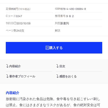
円
定価
ISBN
858
（10％税込）
978-4-480-06684-8
Cコード
整理番号
0247
９８２
新書判
刊行日
判型
2012/10/09
頁
ページ数
解説
240
購入する
内容紹介
目次
著作者プロフィール
感想をおくる
内容紹介
放射能に汚染された食品は危険。食中毒を引き起こすレバ刺し
は禁止。食にはさまざまなリスクがあるが、食の絶対安全は可