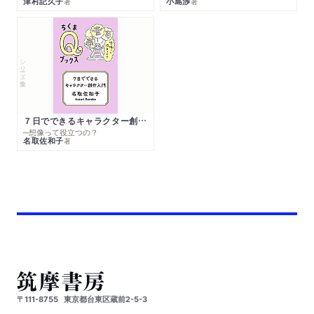
津村記久子
小島渉
著
著
シリーズ・全集
７日でできるキャラクター創作入門
─想像って役立つの？
名取佐和子
著
〒111-8755
東京都台東区蔵前2-5-3