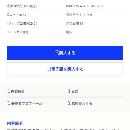
円
定価
ISBN
902
（10％税込）
978-4-480-06817-0
Cコード
整理番号
0247
１１０９
新書判
刊行日
判型
2015/02/04
頁
ページ数
解説
256
購入する
電子版を購入する
内容紹介
目次
著作者プロフィール
感想をおくる
内容紹介