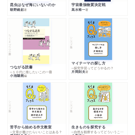
昆虫はなぜ海にいないのか
宇宙最強物質決定戦
朝野維起
高水裕一
著
著
ちくまプリマー新書
シリーズ・全集
マイテーマの探し方
つながる読書
─探究学習ってどうやるの？
片岡則夫
著
─１０代に推したいこの一冊
小池陽慈
編
シリーズ・全集
シリーズ・全集
苦手から始める作文教室
生きものを探究する
─文章が書けたらいいことはある？
─自然を観察するってどういうこと？