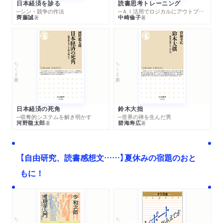
日本経済を診る
読書思考トレーニング
─シン・競争の作法
─ＡＩ活用でロジカルにアウトプットする技法
齊藤誠
中崎倫子
著
著
ちくま新書
ちくま新書
日本経済の死角
鈴木大拙
─収奪的システムを解き明かす
─世界の禅を生んだ男
河野龍太郎
碧海寿広
著
著
【自由研究、読書感想文……】夏休みの宿題のおと
もに！
ちくま文庫
ちくま学芸文庫