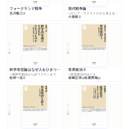
フォークランド戦争
現代戦争論
北川敬三
─ロシア・ウクライナから考える世界の行方
著
小泉悠
著
ちくま新書
ちくま新書
科学否定論はなぜ人をひきつけるのか
世界政治３
─地球平面説から反ワクチンまで
─政党政治のゆくえ
松村一志
岩崎正洋
松尾秀哉
著
編
編
ちくま新書
ちくま新書