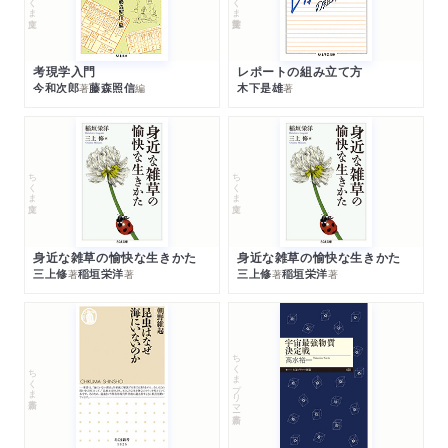
考現学入門
レポートの組み立て方
今和次郎
藤森照信
木下是雄
著
編
著
ちくま文庫
ちくま文庫
身近な雑草の愉快な生きかた
身近な雑草の愉快な生きかた
三上修
稲垣栄洋
三上修
稲垣栄洋
著
著
著
著
ちくまプリマー新書
ちくま新書