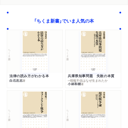
「ちくま新書」でいま人気の本
ちくま新書
ちくま新書
法律の読み方がわかる本
兵庫県知事問題 失敗の本質
白石忠志
─情報不信はなぜ生まれたか
著
小林和樹
著
ちくま新書
ちくま新書