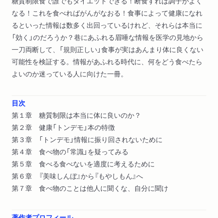
糖質制限食で誰でもダイエットできる！断食すれば調子がよく
なる！これを食べればがんがなおる！食事によって健康になれ
るといった情報は数多く出回っているけれど、それらは本当に
「効く」のだろうか？巷にあふれる眉唾な情報を医学の見地から
一刀両断して、「規則正しい」食事が実はあんまり体に良くない
可能性を検証する。情報があふれる時代に、何をどう食べたら
よいのか迷っている人に向けた一冊。
目次
第１章 糖質制限は本当に体に良いのか？
第２章 健康「トンデモ」本の特徴
第３章 「トンデモ」情報に振り回されないために
第４章 食べ物の「常識」を疑ってみる
第５章 食べる食べないを適度に考えるために
第６章 『美味しんぼ』から『もやしもん』へ
第７章 食べ物のことは他人に聞くな、自分に聞け
著作者プロフィール