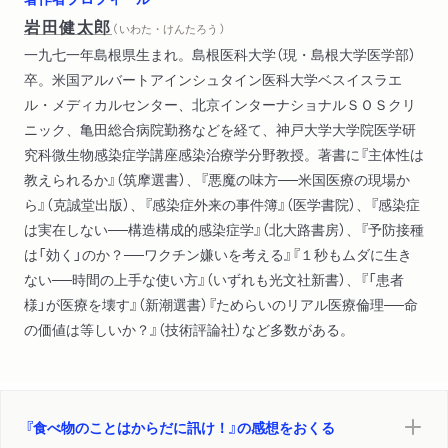
岩田健太郎
（ いわた・けんたろう ）
一九七一年島根県生まれ。島根医科大学（現・島根大学医学部）
卒。米国アルバートアインシュタイン医科大学ベスイスラエ
ル・メディカルセンター、北京インターナショナルＳＯＳクリ
ニック、亀田総合病院勤務などを経て、神戸大学大学院医学研
究科微生物感染症学講座感染治療学分野教授。著書に『主体性は
教えられるか』（筑摩選書）、『悪魔の味方──米国医療の現場か
ら』（克誠堂出版）、『感染症外来の事件簿』（医学書院）、『感染症
は実在しない──構造構成的感染症学』（北大路書房）、『予防接種
は「効く」のか？──ワクチン嫌いを考える』『１秒もムダに生き
ない──時間の上手な使い方』（いずれも光文社新書）、『「患者
様」が医療を壊す』（新潮選書）『ためらいのリアル医療倫理──命
の価値は等しいか？』（技術評論社）など多数がある。
『食べ物のことはからだに訊け！』の感想をおくる