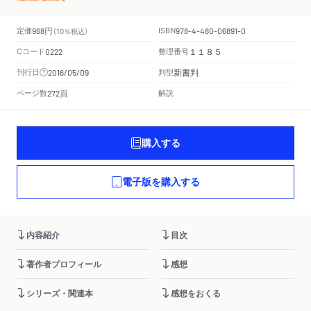
円
定価
ISBN
968
（10％税込）
978-4-480-06891-0
Cコード
整理番号
0222
１１８５
新書判
刊行日
判型
2016/05/09
頁
ページ数
解説
272
購入する
電子版を購入する
内容紹介
目次
著作者プロフィール
感想
シリーズ・関連本
感想をおくる