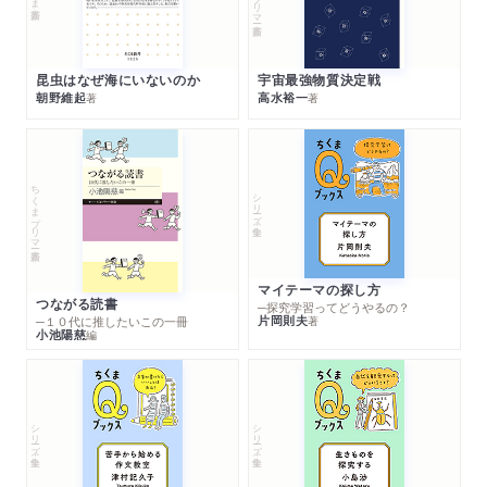
昆虫はなぜ海にいないのか
宇宙最強物質決定戦
朝野維起
高水裕一
著
著
ちくまプリマー新書
シリーズ・全集
マイテーマの探し方
つながる読書
─探究学習ってどうやるの？
片岡則夫
著
─１０代に推したいこの一冊
小池陽慈
編
シリーズ・全集
シリーズ・全集