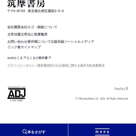
〒111-8755
東京都台東区蔵前2-5-3
会社概要
会社ロゴ・銘板について
太宰治賞
太宰治と筑摩書房
お問い合わせ
著作権について
出版目録
ソーシャルメディア
リンク集
サイトマップ
webちくま
ちくまの教科書
プライバシーポリシー
教科書採択の公正確保に関する基本方針
免責事項
PageTop
© Chikumashobo Ltd.
2024
All Rights Reserved.
本をさがす