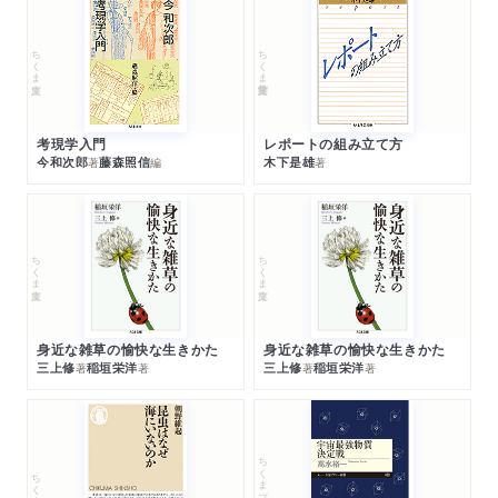
ちくま文庫
ちくま学芸文庫
考現学入門
レポートの組み立て方
今和次郎
藤森照信
木下是雄
著
編
著
ちくま文庫
ちくま文庫
身近な雑草の愉快な生きかた
身近な雑草の愉快な生きかた
三上修
稲垣栄洋
三上修
稲垣栄洋
著
著
著
著
ちくまプリマー新書
ちくま新書