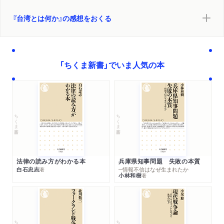
『台湾とは何か』の感想をおくる
「ちくま新書」でいま人気の本
ちくま新書
ちくま新書
法律の読み方がわかる本
兵庫県知事問題 失敗の本質
白石忠志
─情報不信はなぜ生まれたか
著
小林和樹
著