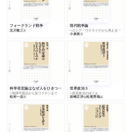
ちくま新書
ちくま新書
フォークランド戦争
現代戦争論
北川敬三
─ロシア・ウクライナから考える世界の行方
著
小泉悠
著
ちくま新書
ちくま新書
科学否定論はなぜ人をひきつけるのか
世界政治３
─地球平面説から反ワクチンまで
─政党政治のゆくえ
松村一志
岩崎正洋
松尾秀哉
著
編
編
ちくま新書
ちくま新書