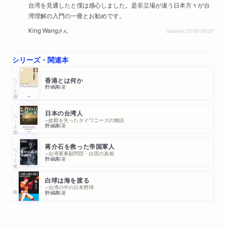
台湾を見通したと僕は感心しました。是非立場が違う日本方々が台
湾理解の入門の一冊とお勧めです。
King Wang
さん
update: 2016/06/07
シリーズ・関連本
ちくま新書
香港とは何か
野嶋剛
著
日本の台湾人
ちくま文庫
─故郷を失ったタイワニーズの物語
野嶋剛
著
蒋介石を救った帝国軍人
ちくま文庫
─台湾軍事顧問団・白団の真相
野嶋剛
著
白球は海を渡る
─台湾の中の日本野球
野嶋剛
著