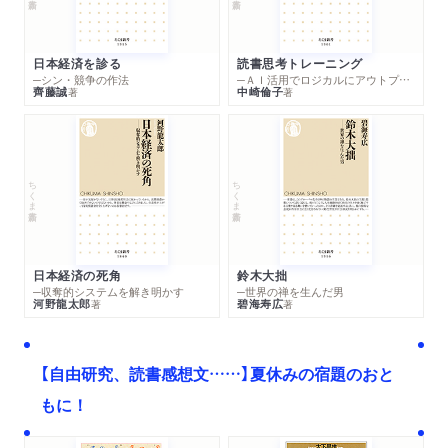
日本経済を診る
読書思考トレーニング
─シン・競争の作法
─ＡＩ活用でロジカルにアウトプットする技法
齊藤誠
中崎倫子
著
著
ちくま新書
ちくま新書
日本経済の死角
鈴木大拙
─収奪的システムを解き明かす
─世界の禅を生んだ男
河野龍太郎
碧海寿広
著
著
【自由研究、読書感想文……】夏休みの宿題のおと
もに！