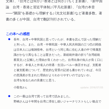
文庫）、『台湾とは何か』『香港とは何か』（ちくま新書）、『新中国
論 台湾・香港と習近平体制』（平凡社新書）、『台湾の本音
――“隣国”を基礎から理解する』（光文社新書）など著書多数。著
書の多くが中国、台湾で翻訳刊行されている。
この本への感想
長年、台湾＝中華民国と思っていたが、本書を読んで誤った理解だ
と判った。また、台湾・中華民国・中華人民共和国の三つ巴の関係
は日本人には複雑怪奇。台湾という同じ島に住む人達の中で帰属意
識がかなり異なることは驚きだった。新総統外遊の折り「台湾総統
蔡英文」と記帳した理由が良くわかった。台湾出身の知人が良く口に
するが、本省人と外省人の待遇・生活レベル―換言すれば、支配者
と被支配者について、歴史的な背景の記述も書かれていれば、今日
の意識差が生まれた理由がよりわかりやすいのではないか。
台湾を知るための良書だと思う。
小龍包
さん
update: 2016/07/05
この一冊は台湾で買って台湾で読みました。
野嶋さんは十年間を台湾に滞在し鋭いジャーナリストらしい観点で