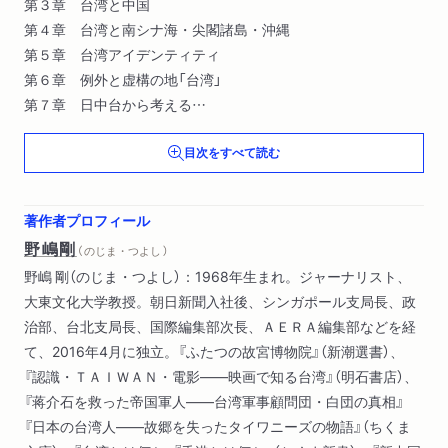
第３章 台湾と中国
第４章 台湾と南シナ海・尖閣諸島・沖縄
第５章 台湾アイデンティティ
第６章 例外と虚構の地「台湾」
第７章 日中台から考える
終章 日本は台湾とどう向き合うべきか
目次をすべて読む
著作者プロフィール
野嶋剛
（ のじま・つよし ）
野嶋 剛（のじま・つよし）：1968年生まれ。ジャーナリスト、
大東文化大学教授。朝日新聞入社後、シンガポール支局長、政
治部、台北支局長、国際編集部次長、ＡＥＲＡ編集部などを経
て、2016年4月に独立。『ふたつの故宮博物院』（新潮選書）、
『認識・ＴＡＩＷＡＮ・電影――映画で知る台湾』（明石書店）、
『蒋介石を救った帝国軍人――台湾軍事顧問団・白団の真相』
『日本の台湾人――故郷を失ったタイワニーズの物語』（ちくま