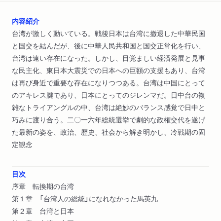
内容紹介
台湾が激しく動いている。戦後日本は台湾に撤退した中華民国
と国交を結んだが、後に中華人民共和国と国交正常化を行い、
台湾は遠い存在になった。しかし、目覚ましい経済発展と見事
な民主化、東日本大震災での日本への巨額の支援もあり、台湾
は再び身近で重要な存在になりつつある。台湾は中国にとって
のアキレス腱であり、日本にとってのジレンマだ。日中台の複
雑なトライアングルの中、台湾は絶妙のバランス感覚で日中と
巧みに渡り合う。二〇一六年総統選挙で劇的な政権交代を遂げ
た最新の姿を、政治、歴史、社会から解き明かし、冷戦期の固
定観念
目次
序章 転換期の台湾
第１章 「台湾人の総統」になれなかった馬英九
第２章 台湾と日本