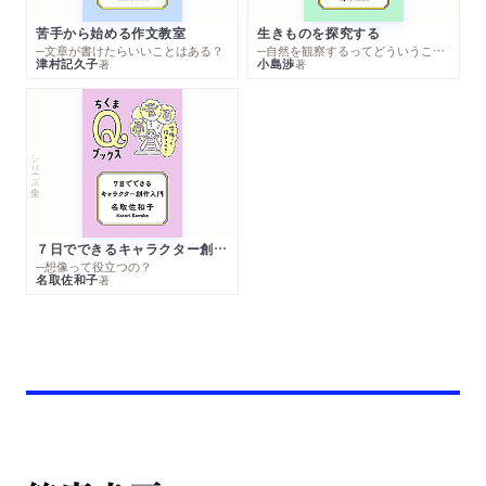
苦手から始める作文教室
生きものを探究する
─文章が書けたらいいことはある？
─自然を観察するってどういうこと？
津村記久子
小島渉
著
著
シリーズ・全集
７日でできるキャラクター創作入門
─想像って役立つの？
名取佐和子
著