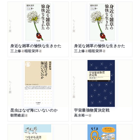
ちくま文庫
ちくま文庫
身近な雑草の愉快な生きかた
身近な雑草の愉快な生きかた
三上修
稲垣栄洋
三上修
稲垣栄洋
著
著
著
著
ちくまプリマー新書
ちくま新書
昆虫はなぜ海にいないのか
宇宙最強物質決定戦
朝野維起
高水裕一
著
著