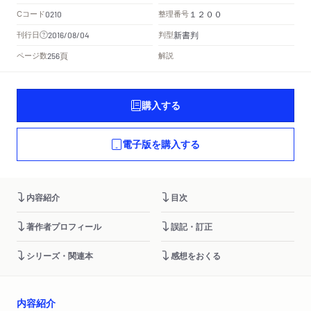
Cコード
整理番号
0210
１２００
新書判
刊行日
判型
2016/08/04
頁
ページ数
解説
256
購入する
電子版を購入する
内容紹介
目次
著作者プロフィール
誤記・訂正
シリーズ・関連本
感想をおくる
内容紹介