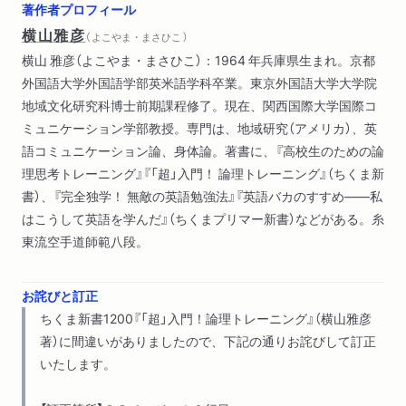
著作者プロフィール
横山雅彦
（ よこやま・まさひこ ）
横山 雅彦（よこやま・まさひこ）：1964 年兵庫県生まれ。京都
外国語大学外国語学部英米語学科卒業。東京外国語大学大学院
地域文化研究科博士前期課程修了。現在、関西国際大学国際コ
ミュニケーション学部教授。専門は、地域研究（アメリカ）、英
語コミュニケーション論、身体論。著書に、『高校生のための論
理思考トレーニング』『「超」入門！ 論理トレーニング』（ちくま新
書）、『完全独学！ 無敵の英語勉強法』『英語バカのすすめ――私
はこうして英語を学んだ』（ちくまプリマー新書）などがある。糸
東流空手道師範八段。
お詫びと訂正
ちくま新書1200『「超」入門！論理トレーニング』（横山雅彦
著）に間違いがありましたので、下記の通りお詫びして訂正
いたします。