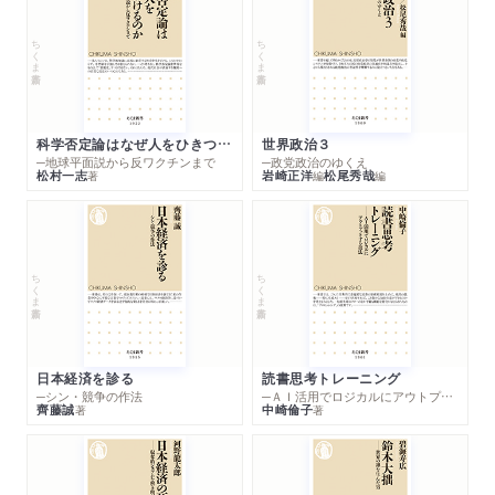
ちくま新書
ちくま新書
科学否定論はなぜ人をひきつけるのか
世界政治３
─地球平面説から反ワクチンまで
─政党政治のゆくえ
松村一志
岩崎正洋
松尾秀哉
著
編
編
ちくま新書
ちくま新書
日本経済を診る
読書思考トレーニング
─シン・競争の作法
─ＡＩ活用でロジカルにアウトプットする技法
齊藤誠
中崎倫子
著
著