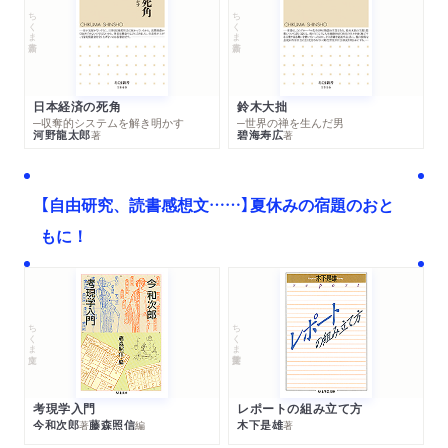
ちくま新書
ちくま新書
日本経済の死角
鈴木大拙
─収奪的システムを解き明かす
─世界の禅を生んだ男
河野龍太郎
碧海寿広
著
著
【自由研究、読書感想文……】夏休みの宿題のおと
もに！
ちくま文庫
ちくま学芸文庫
考現学入門
レポートの組み立て方
今和次郎
藤森照信
木下是雄
著
編
著