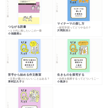
ちくまプリマー新書
シリーズ・全集
マイテーマの探し方
つながる読書
─探究学習ってどうやるの？
片岡則夫
著
─１０代に推したいこの一冊
小池陽慈
編
シリーズ・全集
シリーズ・全集
苦手から始める作文教室
生きものを探究する
─文章が書けたらいいことはある？
─自然を観察するってどういうこと？
津村記久子
小島渉
著
著
シリーズ・全集