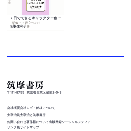
７日でできるキャラクター創作入門
─想像って役立つの？
名取佐和子
著
〒111-8755
東京都台東区蔵前2-5-3
会社概要
会社ロゴ・銘板について
太宰治賞
太宰治と筑摩書房
お問い合わせ
著作権について
出版目録
ソーシャルメディア
リンク集
サイトマップ