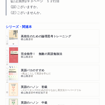
【訂正箇所】９３ページ １２行目
（誤）ございますか。
（正）ございませんか。
シリーズ・関連本
ちくま新書
高校生のための論理思考トレーニング
横山雅彦
著
ちくまプリマー新書
完全独学！ 無敵の英語勉強法
横山雅彦
著
ちくまプリマー新書
英語バカのすすめ
─私はこうして英語を学んだ
横山雅彦
著
英語のハノン 初級
─スピーキングのためのやりなおし英文法スーパードリル
横山雅彦
著
中村佐知子
著
英語のハノン 中級