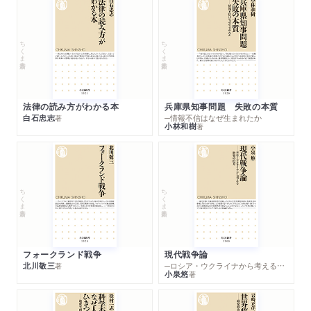
ちくま新書
ちくま新書
法律の読み方がわかる本
兵庫県知事問題 失敗の本質
白石忠志
─情報不信はなぜ生まれたか
著
小林和樹
著
ちくま新書
ちくま新書
フォークランド戦争
現代戦争論
北川敬三
─ロシア・ウクライナから考える世界の行方
著
小泉悠
著