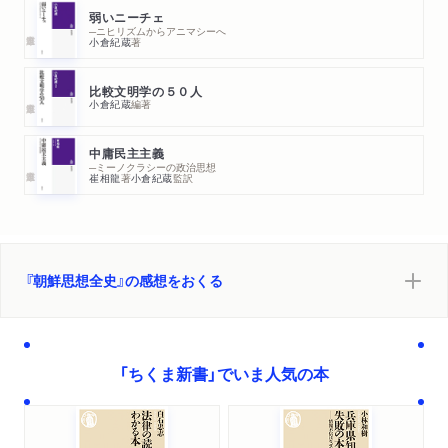
弱いニーチェ
─ニヒリズムからアニマシーへ
小倉紀蔵
著
比較文明学の５０人
小倉紀蔵
編著
中庸民主主義
─ミーノクラシーの政治思想
崔相龍
著
小倉紀蔵
監訳
『朝鮮思想全史』の感想をおくる
「ちくま新書」でいま人気の本