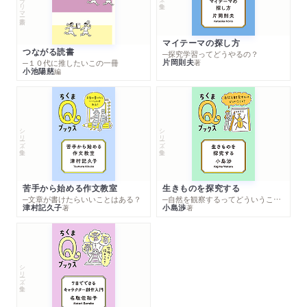
マイテーマの探し方
つながる読書
─探究学習ってどうやるの？
片岡則夫
著
─１０代に推したいこの一冊
小池陽慈
編
シリーズ・全集
シリーズ・全集
苦手から始める作文教室
生きものを探究する
─文章が書けたらいいことはある？
─自然を観察するってどういうこと？
津村記久子
小島渉
著
著
シリーズ・全集