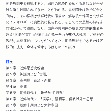
朝鮮思想史を概観すると、思想の純粋性をめぐる激烈な闘争が
繰り返し展開されてきたことがわかる。思想闘争は政治闘争と
直結し、その様相は朝鮮時代の儒教や、解放後の韓国と北朝鮮
のイデオロギーに典型的に見られる。そしてその思想の純粋志
向性はやがて運動となり、国家や共同体の成員の肉体的生命を
超え「朝鮮的霊性」が燃え上がる―それが現代の韓国・北朝鮮の
激烈な思想運動にもつながってきた。朝鮮思想をできるだけ客
観的に捉え、全体を俯瞰するはじめての試み。
目次
第１章 朝鮮思想史総論
第２章 神話および「古層」
第３章 高句麗・百済・新羅
第４章 高麗
第５章 朝鮮時代１―朱子学（性理学）
第６章 朝鮮時代２―「実学」、陽明学、儒教以外の思想
第７章 朝鮮末期および大韓帝国
第８章 併合植民地期