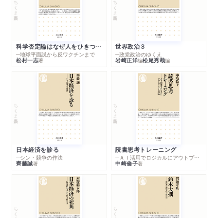
ちくま新書
ちくま新書
科学否定論はなぜ人をひきつけるのか
世界政治３
─地球平面説から反ワクチンまで
─政党政治のゆくえ
松村一志
岩崎正洋
松尾秀哉
著
編
編
ちくま新書
ちくま新書
日本経済を診る
読書思考トレーニング
─シン・競争の作法
─ＡＩ活用でロジカルにアウトプットする技法
齊藤誠
中崎倫子
著
著
ちくま新書
ちくま新書