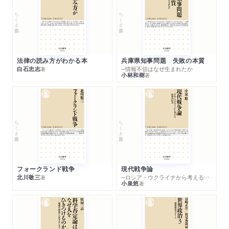
ちくま新書
ちくま新書
法律の読み方がわかる本
兵庫県知事問題 失敗の本質
白石忠志
─情報不信はなぜ生まれたか
著
小林和樹
著
ちくま新書
ちくま新書
フォークランド戦争
現代戦争論
北川敬三
─ロシア・ウクライナから考える世界の行方
著
小泉悠
著