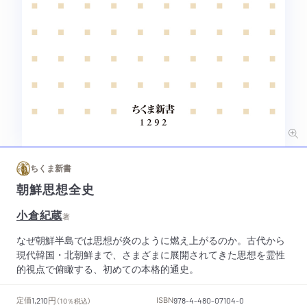
ちくま新書
朝鮮思想全史
小倉紀蔵
著
なぜ朝鮮半島では思想が炎のように燃え上がるのか。古代から
現代韓国・北朝鮮まで、さまざまに展開されてきた思想を霊性
的視点で俯瞰する、初めての本格的通史。
円
定価
ISBN
1,210
（10％税込）
978-4-480-07104-0