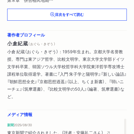
第９章 朝鮮民主主義人民共和国
目次をすべて読む
第１０章 大韓民国
著作者プロフィール
小倉紀蔵
（ おぐら・きぞう ）
小倉 紀蔵（おぐら・きぞう）：1959年生まれ。京都大学名誉教
授。専門は東アジア哲学、比較文明学。東京大学文学部ドイツ
文学科卒業、韓国ソウル大学校哲学科大学院東洋哲学専攻博士
課程単位取得退学。著書に『入門 朱子学と陽明学』『新しい論語』
『朝鮮思想全史』『京都思想逍遥』（以上、ちくま新書）、『弱いニ
ーチェ』（筑摩選書）、『比較文明学の50人』（編著、筑摩選書）な
ど。
メディア情報
新聞
2025/08/30
東京新聞で紹介されました。（評者：安藤礼二さん）