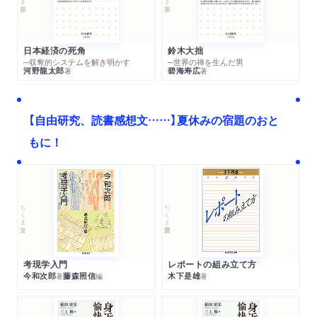
日本経済の死角
鈴木大拙
─収奪的システムを解き明かす
─世界の禅を生んだ男
河野龍太郎
碧海寿広
著
著
【自由研究、読書感想文……】夏休みの宿題のおと
もに！
ちくま文庫
ちくま学芸文庫
考現学入門
レポートの組み立て方
今和次郎
藤森照信
木下是雄
著
編
著