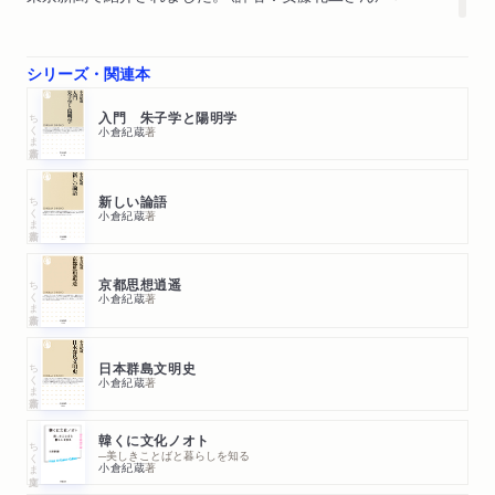
シリーズ・関連本
ちくま新書
入門 朱子学と陽明学
小倉紀蔵
著
ちくま新書
新しい論語
小倉紀蔵
著
ちくま新書
京都思想逍遥
小倉紀蔵
著
ちくま新書
日本群島文明史
小倉紀蔵
著
韓くに文化ノオト
ちくま文庫
─美しきことばと暮らしを知る
小倉紀蔵
著