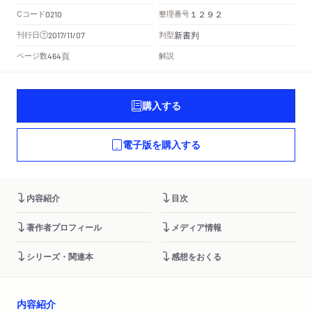
Cコード
整理番号
0210
１２９２
新書判
刊行日
判型
2017/11/07
頁
ページ数
解説
464
購入する
電子版を購入する
内容紹介
目次
著作者プロフィール
メディア情報
シリーズ・関連本
感想をおくる
内容紹介