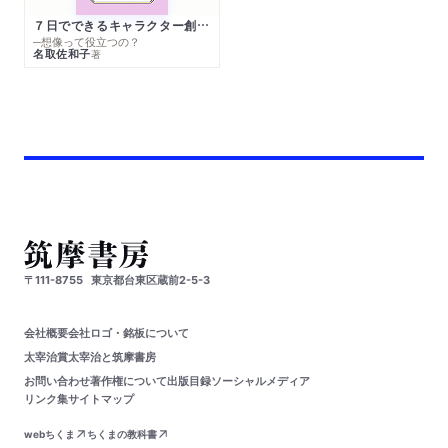
７日でできるキャラクター創作入門
─想像って役立つの？
名取佐和子
著
〒111-8755
東京都台東区蔵前2-5-3
会社概要
会社ロゴ・銘板について
太宰治賞
太宰治と筑摩書房
お問い合わせ
著作権について
出版目録
ソーシャルメディア
リンク集
サイトマップ
webちくま
ちくまの教科書