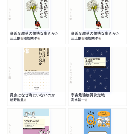
ちくま文庫
ちくま文庫
身近な雑草の愉快な生きかた
身近な雑草の愉快な生きかた
三上修
稲垣栄洋
三上修
稲垣栄洋
著
著
著
著
ちくまプリマー新書
ちくま新書
昆虫はなぜ海にいないのか
宇宙最強物質決定戦
朝野維起
高水裕一
著
著
ちくまプリマー新書
シリーズ・全集