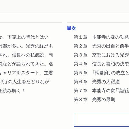
目次
か。下克上の時代とはい
第１章 本能寺の変の勃発
は謎が多い。光秀の経歴も
第２章 光秀の出自と前半
され、信長への私怨説、朝
第３章 京都における光秀
説などが語られてきた。名
第４章 信長と義昭の決裂
キャリアをスタート。主君
第５章 「鞆幕府」の成立
将」の人生をたどりなが
第６章 光秀の大躍進
を読み解く！
第７章 本能寺の変「陰謀
第８章 光秀の最期