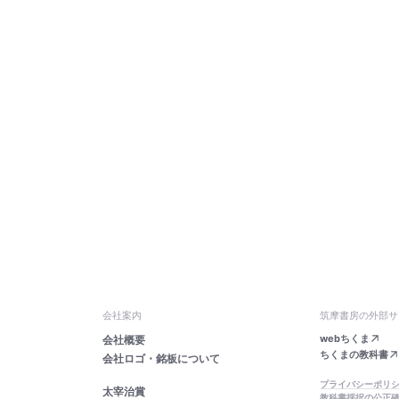
会社案内
筑摩書房の外部サ
webちくま
会社概要
ちくまの教科書
会社ロゴ・銘板について
プライバシーポリ
太宰治賞
教科書採択の公正