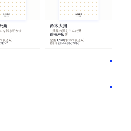
死角
鈴木大拙
ムを解き明かす
─世界の禅を生んだ男
碧海寿広
著
0％税込み）
定価:
円
（10％税込み）
1,320
ISBN:
7671-7
978-4-480-07741-7
！