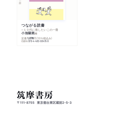
つながる読書
─１０代に推したいこの一冊
小池陽慈
編
定価:
円
（10％税込み）
1,078
ISBN:
978-4-480-68476-9
〒111-8755
東京都台東区蔵前2-5-3