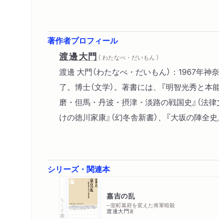
著作者プロフィール
渡邊大門
（ わたなべ・だいもん ）
渡邊 大門（わたなべ・だいもん）：1967
了。博士（文学）。著書には、『明智光秀と本能
磨・但馬・丹波・摂津・淡路の戦国史』（法律
けの徳川家康』（幻冬舎新書）、『大坂の陣全史
シリーズ・関連本
嘉吉の乱
ちくま新書
─室町幕府を変えた将軍暗殺
渡邊大門
著