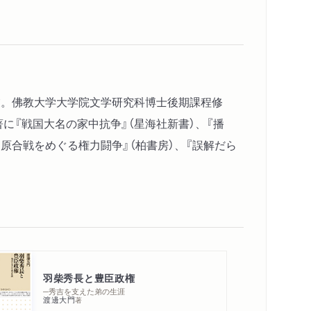
卒業。佛教大学大学院文学研究科博士後期課程修
著に『戦国大名の家中抗争』（星海社新書）、『播
原合戦をめぐる権力闘争』（柏書房）、『誤解だら
羽柴秀長と豊臣政権
─秀吉を支えた弟の生涯
渡邊大門
著