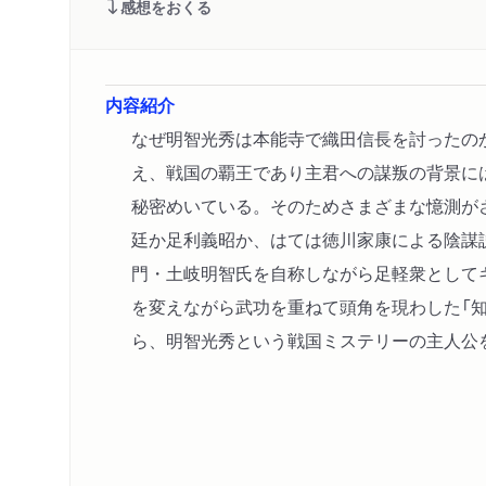
感想をおくる
内容紹介
なぜ明智光秀は本能寺で織田信長を討ったの
え、戦国の覇王であり主君への謀叛の背景に
秘密めいている。そのためさまざまな憶測が
廷か足利義昭か、はては徳川家康による陰謀
門・土岐明智氏を自称しながら足軽衆として
を変えながら武功を重ねて頭角を現わした「知
ら、明智光秀という戦国ミステリーの主人公