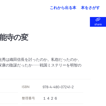
これから出る本
本をさがす
share
share
能寺の変
光秀は織田信長を討ったのか。私怨だったのか、
家康の陰謀だったか……戦国ミステリーを明智の
ISBN
978-4-480-07241-2
整理番号
１４２６