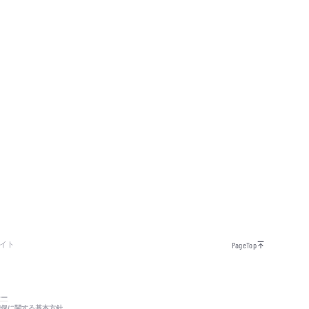
イト
PageTop
シー
確保に関する基本方針