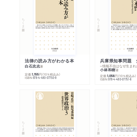
ちくま新書
ちくま新書
法律の読み方がわかる本
兵庫県知事問題 
白石忠志
─情報不信はなぜ生まれ
著
小林和樹
著
定価:
円
（10％税込み）
1,155
定価:
円
（10％税込み）
1,056
ISBN:
978-4-480-07750-9
ISBN:
978-4-480-07751-6
ちくま新書
ちくま新書