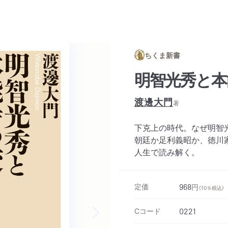
ちくま新書
明智光秀と本
渡邊大門
著
下克上の時代。なぜ明智
朝廷か足利義昭か、徳川
人生で読み解く。
定価
968
円
（10％税込）
Cコード
0221
Next slide