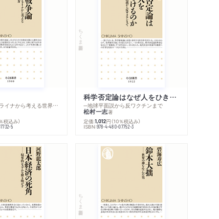
ちくま新書
科学否定論はなぜ人をひきつけるのか
─ロシア・ウクライナから考える世界の行方
─地球平面説から反ワクチンまで
松村一志
著
0％税込み）
定価:
円
（10％税込み）
1,012
ISBN:
07732-5
978-4-480-07752-3
ちくま新書