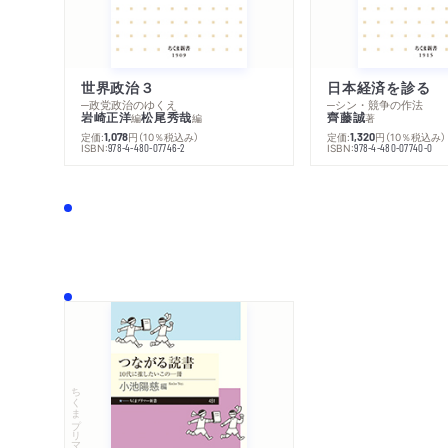
世界政治３
日本経済を診る
─政党政治のゆくえ
─シン・競争の作法
岩崎正洋
松尾秀哉
齊藤誠
編
編
著
定価:
円
（10％税込み）
定価:
円
（10％税込み）
1,078
1,320
ISBN:
ISBN:
978-4-480-07746-2
978-4-480-07740-0
ちくまプリマー新書