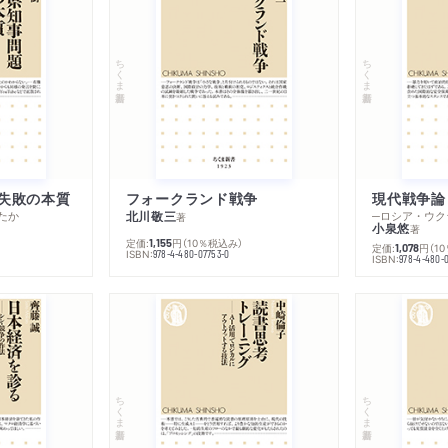
ちくま新書
ちくま新書
失敗の本質
フォークランド戦争
現代戦争論
たか
北川敬三
著
小泉悠
著
定価:
円
（10％税込み）
1,155
定価:
円
（1
1,078
ISBN:
978-4-480-07753-0
ISBN:
978-4-480-
ちくま新書
ちくま新書