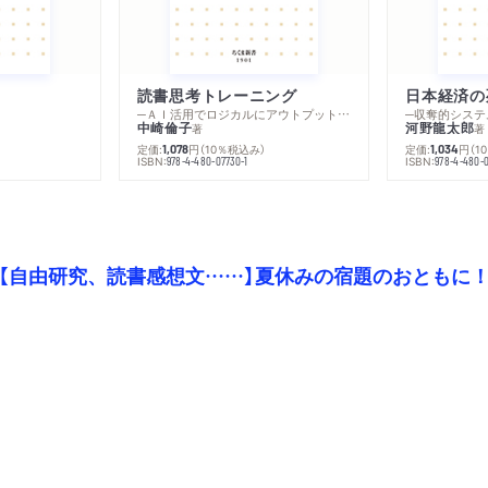
読書思考トレーニング
日本経済の
─ＡＩ活用でロジカルにアウトプットする技法
─収奪的システ
中崎倫子
河野龍太郎
著
著
定価:
円
（10％税込み）
定価:
円
（1
1,078
1,034
ISBN:
ISBN:
978-4-480-07730-1
978-4-480-0
【自由研究、読書感想文……】夏休みの宿題のおともに