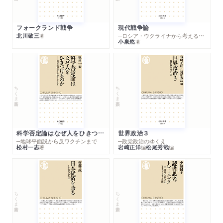
フォークランド戦争
現代戦争論
北川敬三
─ロシア・ウクライナから考える世界の行方
著
小泉悠
著
ちくま新書
ちくま新書
科学否定論はなぜ人をひきつけるのか
世界政治３
─地球平面説から反ワクチンまで
─政党政治のゆくえ
松村一志
岩崎正洋
松尾秀哉
著
編
編
ちくま新書
ちくま新書