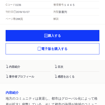
Cコード
整理番号
0236
１４４５
新書判
刊行日
判型
2019/10/07
頁
ページ数
解説
288
購入する
電子版を購入する
内容紹介
目次
著作者プロフィール
感想をおくる
内容紹介
地方のコミュニティは衰退し、都市はグローバル化によって格
差が拡大し疲弊している。そして都市の論理が地域のコミュニ