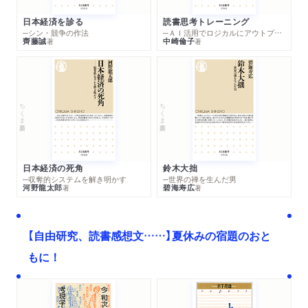
日本経済を診る
読書思考トレーニング
─シン・競争の作法
─ＡＩ活用でロジカルにアウトプットする技法
齊藤誠
中崎倫子
著
著
ちくま新書
ちくま新書
日本経済の死角
鈴木大拙
─収奪的システムを解き明かす
─世界の禅を生んだ男
河野龍太郎
碧海寿広
著
著
【自由研究、読書感想文……】夏休みの宿題のおと
もに！