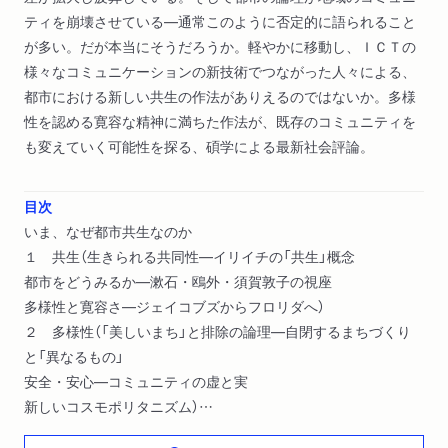
ティを崩壊させている―通常このように否定的に語られること
が多い。だが本当にそうだろうか。軽やかに移動し、ＩＣＴの
様々なコミュニケーションの新技術でつながった人々による、
都市における新しい共生の作法がありえるのではないか。多様
性を認める寛容な精神に満ちた作法が、既存のコミュニティを
も変えていく可能性を探る、碩学による最新社会評論。
目次
いま、なぜ都市共生なのか
１ 共生（生きられる共同性―イリイチの「共生」概念
都市をどうみるか―漱石・鴎外・須賀敦子の視座
多様性と寛容さ―ジェイコブズからフロリダへ）
２ 多様性（「美しいまち」と排除の論理―自閉するまちづくり
と「異なるもの」
安全・安心―コミュニティの虚と実
新しいコスモポリタニズム）
３ ボーダーとボーダーレス（サロンとコミュニティ―コ・プレ