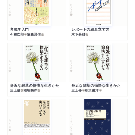
ちくま文庫
ちくま学芸文庫
考現学入門
レポートの組み立て方
今和次郎
藤森照信
木下是雄
著
編
著
ちくま文庫
ちくま文庫
身近な雑草の愉快な生きかた
身近な雑草の愉快な生きかた
三上修
稲垣栄洋
三上修
稲垣栄洋
著
著
著
著
ちくまプリマー新書
ちくま新書