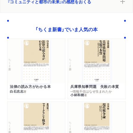
『コミュニティと都市の未来』の感想をおくる
「ちくま新書」でいま人気の本
ちくま新書
ちくま新書
法律の読み方がわかる本
兵庫県知事問題 失敗の本質
白石忠志
─情報不信はなぜ生まれたか
著
小林和樹
著
ちくま新書
ちくま新書