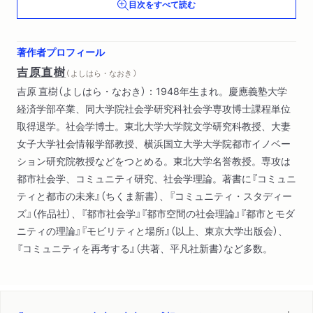
目次をすべて読む
ゼンスのゆくえ
弱さと向き合うコミュニティ）
多様性と差異のゆくえ―ポスト都市共生へ
著作者プロフィール
吉原直樹
（ よしはら・なおき ）
吉原 直樹（よしはら・なおき）：1948年生まれ。慶應義塾大学
経済学部卒業、同大学院社会学研究科社会学専攻博士課程単位
取得退学。社会学博士。東北大学大学院文学研究科教授、大妻
女子大学社会情報学部教授、横浜国立大学大学院都市イノベー
ション研究院教授などをつとめる。東北大学名誉教授。専攻は
都市社会学、コミュニティ研究、社会学理論。著書に『コミュニ
ティと都市の未来』（ちくま新書）、『コミュニティ・スタディー
ズ』（作品社）、『都市社会学』『都市空間の社会理論』『都市とモダ
ニティの理論』『モビリティと場所』（以上、東京大学出版会）、
『コミュニティを再考する』（共著、平凡社新書）など多数。