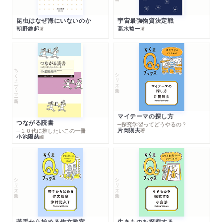
昆虫はなぜ海にいないのか
宇宙最強物質決定戦
朝野維起
高水裕一
著
著
ちくまプリマー新書
シリーズ・全集
マイテーマの探し方
つながる読書
─探究学習ってどうやるの？
片岡則夫
著
─１０代に推したいこの一冊
小池陽慈
編
シリーズ・全集
シリーズ・全集
苦手から始める作文教室
生きものを探究する