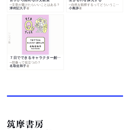
─文章が書けたらいいことはある？
─自然を観察するってどういうこと？
津村記久子
小島渉
著
著
シリーズ・全集
７日でできるキャラクター創作入門
─想像って役立つの？
名取佐和子
著