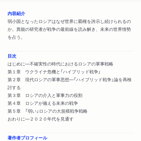
内容紹介
弱小国となったロシアはなぜ世界に覇権を誇示し続けられるの
か。異能の研究者が戦争の最前線を読み解き、未来の世界情勢
を占う。
目次
はじめに―不確実性の時代におけるロシアの軍事戦略
第１章 ウクライナ危機と「ハイブリッド戦争」
第２章 現代ロシアの軍事思想―「ハイブリッド戦争」論を再検
討する
第３章 ロシアの介入と軍事力の役割
第４章 ロシアが備える未来の戦争
第５章 「弱い」ロシアの大規模戦争戦略
おわりに―２０２０年代を見通す
著作者プロフィール