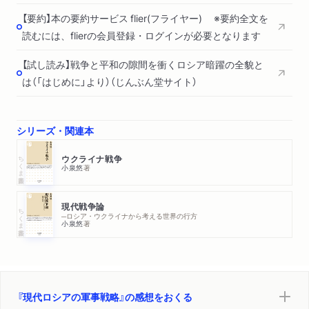
【要約】本の要約サービス flier(フライヤー) ※要約全文を
読むには、flierの会員登録・ログインが必要となります
【試し読み】戦争と平和の隙間を衝くロシア暗躍の全貌と
は（「はじめに」より）（じんぶん堂サイト）
シリーズ・関連本
ちくま新書
ウクライナ戦争
小泉悠
著
現代戦争論
ちくま新書
─ロシア・ウクライナから考える世界の行方
小泉悠
著
『現代ロシアの軍事戦略』の感想をおくる