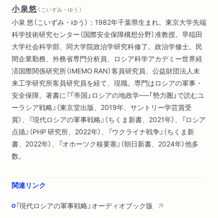
小泉悠
（ こいずみ・ゆう ）
小泉 悠（こいずみ・ゆう）：1982年千葉県生まれ。東京大学先端
科学技術研究センター（国際安全保障構想分野）准教授。早稲田
大学社会科学部、同大学院政治学研究科修了。政治学修士。民
間企業勤務、外務省専門分析員、ロシア科学アカデミー世界経
済国際関係研究所（IMEMO RAN）客員研究員、公益財団法人未
来工学研究所客員研究員を経て、現職。専門はロシアの軍事・
安全保障。著書に『「帝国」ロシアの地政学──「勢力圏」で読むユ
ーラシア戦略』（東京堂出版、2019年、サントリー学芸賞受
賞）、『現代ロシアの軍事戦略』（ちくま新書、2021年）、『ロシア
点描』（PHP 研究所、2022年）、『ウクライナ戦争』（ちくま新
書、2022年）、『オホーツク核要塞』（朝日新書、2024年）他多
数。
関連リンク
『現代ロシアの軍事戦略』オーディオブック版