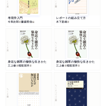
考現学入門
レポートの組み立て方
今和次郎
藤森照信
木下是雄
著
編
著
ちくま文庫
ちくま文庫
身近な雑草の愉快な生きかた
身近な雑草の愉快な生きかた
三上修
稲垣栄洋
三上修
稲垣栄洋
著
著
著
著
ちくまプリマー新書
ちくま新書