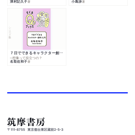
津村記久子
小島渉
著
著
シリーズ・全集
７日でできるキャラクター創作入門
─想像って役立つの？
名取佐和子
著
〒111-8755
東京都台東区蔵前2-5-3