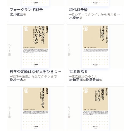
フォークランド戦争
現代戦争論
北川敬三
─ロシア・ウクライナから考える世界の行方
著
小泉悠
著
ちくま新書
ちくま新書
科学否定論はなぜ人をひきつけるのか
世界政治３
─地球平面説から反ワクチンまで
─政党政治のゆくえ
松村一志
岩崎正洋
松尾秀哉
著
編
編
ちくま新書
ちくま新書