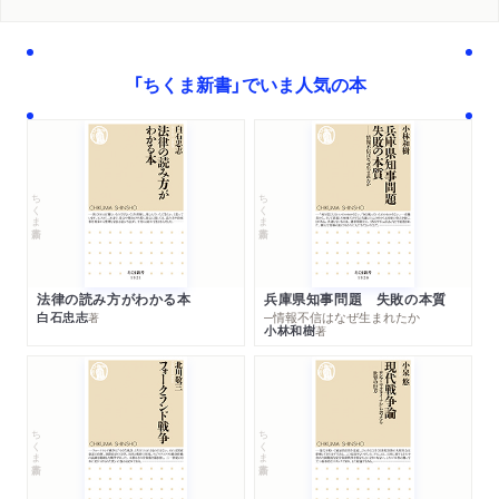
「ちくま新書」でいま人気の本
ちくま新書
ちくま新書
法律の読み方がわかる本
兵庫県知事問題 失敗の本質
白石忠志
─情報不信はなぜ生まれたか
著
小林和樹
著
ちくま新書
ちくま新書