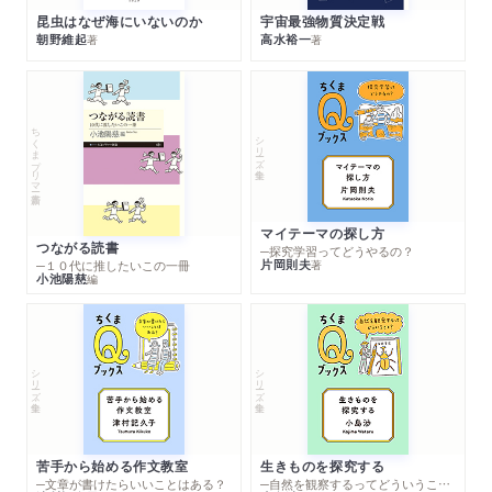
昆虫はなぜ海にいないのか
宇宙最強物質決定戦
朝野維起
高水裕一
著
著
ちくまプリマー新書
シリーズ・全集
マイテーマの探し方
つながる読書
─探究学習ってどうやるの？
片岡則夫
著
─１０代に推したいこの一冊
小池陽慈
編
シリーズ・全集
シリーズ・全集
苦手から始める作文教室
生きものを探究する
─文章が書けたらいいことはある？
─自然を観察するってどういうこと？