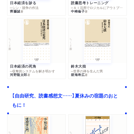
日本経済を診る
読書思考トレーニング
─シン・競争の作法
─ＡＩ活用でロジカルにアウトプットする技法
齊藤誠
中崎倫子
著
著
ちくま新書
ちくま新書
日本経済の死角
鈴木大拙
─収奪的システムを解き明かす
─世界の禅を生んだ男
河野龍太郎
碧海寿広
著
著
【自由研究、読書感想文……】夏休みの宿題のおと
もに！
ちくま文庫
ちくま学芸文庫