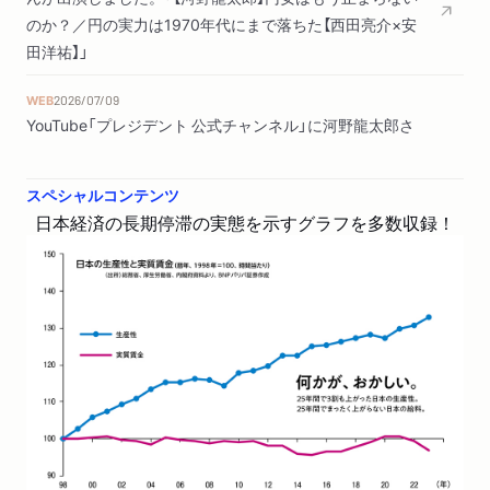
が現れたのは2023年春／需給ギャップタイト化の過小評価は
のか？／円の実力は1970年代にまで落ちた【西田亮介×安
2010年代半ばから／古典的な「完全雇用状態」ではない
田洋祐】」
３ 消費者余剰の消滅とアンチ・エスタブリッシュメント政党
WEB
2026/07/09
YouTube「プレジデント 公式チャンネル」に河野龍太郎さ
の台頭
んが出演しました。「【河野龍太郎】生産性3割増なのに賃上
ユニットプロフィットの改善／グリードフレーションか？／大
げはゼロ／「儲け」はどこへ消えた？【西田亮介×安田洋
きな日本の消費者余剰の行方／小さくなる消費者余剰／消費者
スペシャルコンテンツ
祐】」
余剰の消滅とアンチ・エスタブリッシュメントの台頭
日本経済の長期停滞の実態を示すグラフを多数収録！
WEB
2026/05/12
第５章 労働法制変更のマクロ経済への衝撃
YouTube「文藝春秋PLUS 公式チャンネル」に河野龍太郎さ
んが出演しました。「【河野龍太郎×斎藤幸平】テクノ資本主
１ 1990年代の成長の下方屈折の真の理由
義以外に未来はあるのか｜軍事・監視AIは"悪いイノベー
長期停滞の入り口も「働き方改革」が影響／構造改革派の聖典と
ション”？｜トランプ暴走の背景にある"欠乏経済”の正体｜
なった林・プレスコット論文／構造改革路線の帰結／潜在成長
パランティアが作る明日に希望はあるのか」
率の推移／週48時間労働制から週40時間労働制への移行／労働
時間短縮のインパクト／バブル崩壊後のツケ払い
WEB
2026/04/30
ダイヤモンド・オンラインに河野龍太郎さんと渡辺努さん
２ 再考なぜ過剰問題が広範囲に広がったか
の対談が掲載されました。「【ベスト経済書2026・トップ2