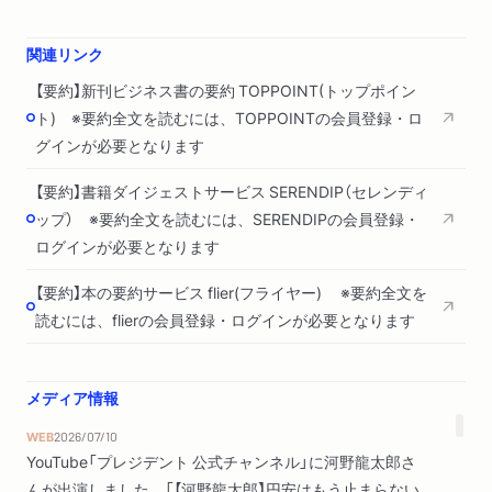
２ 対外投資は本当に儲かっているのか
関連リンク
勝者の呪い／高い営業外収益と無視し得ない特別損失／キャリ
【要約】新刊ビジネス書の要約 TOPPOINT(トップポイン
ートレード？／過去四半世紀の円高のもう一つの原因／円高危
ト) ※要約全文を読むには、TOPPOINTの会員登録・ロ
機は終わったのか／資源高危機／超円安に苦しめられる社会に
グインが必要となります
移行／なぜ利上げできないのか／日銀は「奴雁」になれるか
【要約】書籍ダイジェストサービス SERENDIP（セレンディ
第４章 労働市場の構造変化と日銀の二つの誤算
ップ） ※要約全文を読むには、SERENDIPの会員登録・
ログインが必要となります
１ 安価な労働力の大量出現という第一の誤算
ラディカルレフトやラディカルライトの台頭／高齢者の労働参
【要約】本の要約サービス flier(フライヤー) ※要約全文を
加率の高まりのもう一つの背景／女性の労働力率の上昇は技術
読むには、flierの会員登録・ログインが必要となります
革新も影響／異次元緩和の成功？／第二のルイスの転換点？／
労働供給の頭打ち傾向と賃金上昇／ユニットレーバーコストの
メディア情報
上昇
WEB
2026/07/10
２ もう一つの誤算は残業規制のインパクト
YouTube「プレジデント 公式チャンネル」に河野龍太郎さ
コストプッシュインフレがなぜ長引くのか／働き方改革の影響
んが出演しました。「【河野龍太郎】円安はもう止まらない