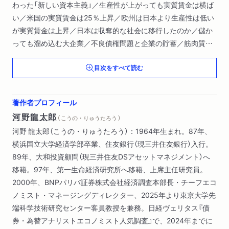
わった「新しい資本主義」／生産性が上がっても実質賃金は横ば
い／米国の実質賃金は25％上昇／欧州は日本より生産性は低い
が実質賃金は上昇／日本は収奪的な社会に移行したのか／儲か
っても溜め込む大企業／不良債権問題と企業の貯蓄／筋肉質と
なった企業がとった行動／守りの経営が定着／定着したのは実
目次をすべて読む
質ゼロベア？／家計を犠牲にする政策／異次元緩和はいつ行わ
れるべきだったか
著作者プロフィール
２ コーポレートガバナンス改革の罠
河野龍太郎
（ こうの・りゅうたろう ）
青木昌彦の予言／メインバンクの代わりに溜め込んだ／メイン
河野 龍太郎（こうの・りゅうたろう）：1964年生まれ。87年、
バンク制崩壊とコーポレートガバナンス改革／コーポレートガ
横浜国立大学経済学部卒業、住友銀行（現三井住友銀行）入行。
バナンス改革の桎梏／非正規雇用制という収奪的なシステム／
89年、大和投資顧問（現三井住友DSアセットマネジメント）へ
良好な雇用環境の必要性／収奪的な雇用制度に政府も関与
移籍。97年、第一生命経済研究所へ移籍、上席主任研究員。
2000年、BNPパリバ証券株式会社経済調査本部長・チーフエコ
３ 再考 バラッサ・サミュエルソン効果
ノミスト・マネージングディレクター、2025年より東京大学先
生産性が低いから実質円レートが低下するのか／日本産業の危
端科学技術研究センター客員教授を兼務。日経ヴェリタス『債
機
券・為替アナリストエコノミスト人気調査』で、2024年までに