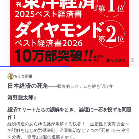
ちくま新書
日本経済の死角
——収奪的システムを解き明かす
河野龍太郎
著
経済エリートたちの誤解をとき、 論壇に一石を投ずる問題
作！
経済構造のあらゆる謎が氷解する快著！ 生産性と実質賃金へ
の誤解をはじめ労働法制、企業統治など７つの「死角」から停滞
を分析、「収奪」回避の道筋を示す。