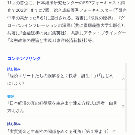
11回の首位に。日本経済研究センターのESPフォーキャスト調
第２章 定期昇給の下での実質ゼロベアの罠
査で2023年までに7回、総合成績優秀フォーキャスター（予測的
中率の高かった5名）に選出される。著書に『成長の臨界』、『グ
１ 大企業経営者はゼロベアの弊害になぜ気づかないのか
ローバルインフレーションの深層』（共に慶應義塾大学出版会）、
ポピュリズムの政党が台頭する先進各国／実質賃金が抑え込ま
共著に『金融緩和の罠』（集英社）、共訳にアラン・ブラインダー
れてきた理由／問題が適切に把握されていない／属人ベースで
『金融政策の理論と実践』（東洋経済新報社）等。
は実質賃金は上昇している／実質ゼロベアが続くのか
２ 実質ゼロベアの様々な弊害
コンテンツリンク
インバウンドブームを喜ぶべきではない／賃金カーブの下方シ
試し読み
フト／賃金カーブのフラット化も発生／実質賃金の引き上げに
「経済エリートたちの誤解をとく快著、誕生！」（「はじめ
必要なこと
に」より）
第３章 対外直接投資の落とし穴
書評
「日本経済の真の好循環を生み出す連立方程式」評者：白川
１ 海外投資の国内経済への恩恵はあるのか
方明さん
一世代前と比べて豊かになっていない異常事態／海外投資は積
極的／国際収支構造の変化／海外投資の拡大を推奨してきた日
試し読み
「実質賃金と生産性の関係をめぐる死角」（第１章より）
本政府への疑問／好循環を意味しない株高