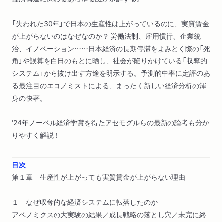
「失われた30年」で日本の生産性は上がっているのに、実質賃金
が上がらないのはなぜなのか？ 労働法制、雇用慣行、企業統
治、イノベーション……日本経済の長期停滞をよみとく際の「死
角」や誤算を白日のもとに晒し、社会が陥りかけている「収奪的
システム」から抜け出す方途を明示する。予測的中率に定評のあ
る最注目のエコノミストによる、まったく新しい経済分析の渾
身の快著。
‘24年ノーベル経済学賞を得たアセモグルらの最新の論考も分か
りやすく解説！
目次
第１章 生産性が上がっても実質賃金が上がらない理由
１ なぜ収奪的な経済システムに転落したのか
アベノミクスの大実験の結果／成長戦略の落とし穴／未完に終