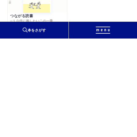
証券アナリストジャーナル2025年8月号「新刊紹介」で紹介され
ました。
つながる読書
─１０代に推したいこの一冊
小池陽慈
編
新聞
2025/07/18
本をさがす
朝日新聞に著者インタビューが掲載されました。「生産性
アップでも賃金横ばい続く日本 エコノミストは政治に何
を期待」
ラジオ
2025/07/10
ラジオNIKKEI「NIKKEIで深読み 中国経済の真相」に河野龍
太郎さんが出演しました。
新聞
2025/07/09
〒111-8755
東京都台東区蔵前2-5-3
共同通信より「けいざい点描」著者寄稿が配信されました。
（以降、各地方紙に掲載）
会社概要
会社ロゴ・銘板について
太宰治賞
太宰治と筑摩書房
雑誌
2025/06/27
プレジデント7/18号「日本ってどうなんですか会議」で紹介され
お問い合わせ
著作権について
出版目録
ソーシャルメディア
リンク集
サイトマップ
ました。（西田亮介さん・安田洋祐さん連載）