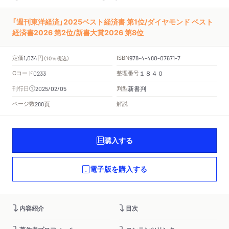
「週刊東洋経済」2025ベスト経済書 第1位/ダイヤモンド ベスト
経済書2026 第2位/新書大賞2026 第8位
円
定価
ISBN
1,034
（10％税込）
978-4-480-07671-7
Cコード
整理番号
0233
１８４０
新書判
刊行日
判型
2025/02/05
頁
ページ数
解説
288
購入する
電子版を購入する
内容紹介
目次