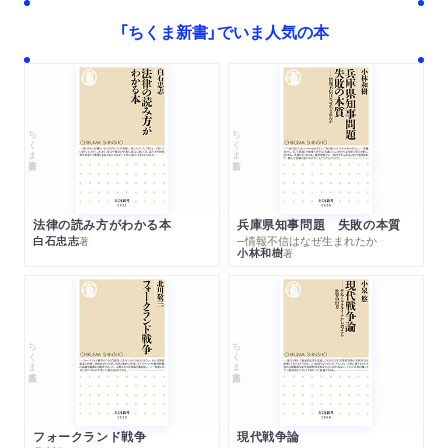
３ 漸進的な雇用制度改革の構想
「ちくま新書」でいま人気の本
新聞
2025/12/23
ジョブ型を導入すると一発屋とゴマすりが跋扈／長期雇用制の
「週刊エコノミスト」で著者が藻谷浩介さんと対談しまし
維持と早期選抜制の導入
た。
第７章 イノベーションを社会はどう飼いならすか
雑誌
2025/12/22
ちくま新書
ちくま新書
「週刊東洋経済」12月27日・1月3日合併号で紹介されまし
１ イノベーションは本来、収奪的
た。「有識者が選ぶ｢ベスト経済書2025｣【1位】。人気エコ
果実の見えないテクノロジー革命／ハラリが警鐘を鳴らしたデ
ノミストが独自視点で日本経済の謎に斬り込む」
ィストピア／イノベーションの二つのタイプ／生産性バンドワ
法律の読み方がわかる本
兵庫県知事問題 失敗の本質
白石忠志
─情報不信はなぜ生まれたか
著
ゴン効果は働くか／平均生産性と限界生産性の違い／第一次産
新聞
2025/12/20
小林和樹
著
業革命も当初は実質賃金を下押し／実質賃金の上昇をもたらし
毎日新聞「2025年『この3冊』」で紹介されました。（評者：
た蒸気機関車網の整備／汎用技術が重要という話だけではない
松原隆一郎さん）
／資本家や起業家への対抗力を高める／戦後の包摂的なイノベ
新聞
2025/12/16
ーション／自動車産業の勃興のインパクト
ちくま新書
ちくま新書
読売新聞で河野龍太郎さんの論考が紹介されました。「［回
顧2025］論壇 崩れゆく戦後秩序に向き合う」
２ 野生的なイノベーションをどう飼いならすか
1970年代以降の成長の足踏み／イノベーションで失われた中間
雑誌
2025/12/15
フォークランド戦争
現代戦争論
的な賃金の仕事／イノベーションのビジョンとフリードマン・