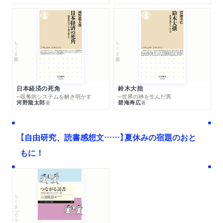
朝日新聞「論壇時評」でVoice2025年9月号での著者寄稿が
紹介されました。（評者：谷口将紀さん）
新聞
2025/08/25
ちくま新書
ちくま新書
読売新聞「思潮 論壇誌 8月」でVoice2025年9月号での著者
寄稿が紹介されました。（評者：安田洋祐さん）
新聞
2025/08/09
日本経済の死角
鈴木大拙
東京新聞で紹介されました。
─収奪的システムを解き明かす
─世界の禅を生んだ男
河野龍太郎
碧海寿広
著
著
WEB
2025/08/07
PIVOT「PIVOT TALK」に河野龍太郎さんが出演しました。
【自由研究、読書感想文……】夏休みの宿題のおと
「日本経済の死角：賃金を上げるために、経営者、労働
者、新総理は何をすべきなのか？」
もに！
雑誌
2025/08/06
Voice2025年9月号に著者寄稿が掲載されました。「日本経
ちくまプリマー新書
済が根本解決すべき「死角」」
新聞
2025/08/01