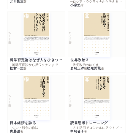
北川敬三
─ロシア・ウクライナから考える世界の行方
週刊エコノミスト12/23号に河野龍太郎さんと藻谷浩介さ
著
小泉悠
著
ドクトリン／具体案を提示したのはマイケル・ジェンセン／成
んの対談が掲載されました。「日本経済、社会、教育を語
長の下方屈折とその処方箋／ノーベル経済学賞の反省？／経済
る」
政策の反省／野生化するイノベーション／収奪的だった農耕牧
畜革命／ＡＩ新時代の社会の行方／既存システムの限界／付加
雑誌
2025/12/10
ちくま新書
ちくま新書
価値の配分の見直し／反・生産性バンドワゴンを止めよ
中央公論2026年1月号に河野龍太郎さんと渡辺努さんの対談が
掲載されました。「日本は「実質ゼロベア・ノルム」から脱せる
か」
科学否定論はなぜ人をひきつけるのか
世界政治３
─地球平面説から反ワクチンまで
─政党政治のゆくえ
WEB
2025/10/17
松村一志
岩崎正洋
松尾秀哉
著
編
編
YouTube「エアレボリューション」に河野龍太郎さんが出演
しました。
新聞
2025/09/14
ちくま新書
ちくま新書
北海道新聞に著者インタビューが掲載されました。「＜河
野龍太郎さんと考える日本経済の死角＞守りの企業、収奪
される労働者」
日本経済を診る
読書思考トレーニング
新聞
2025/08/28
─シン・競争の作法
─ＡＩ活用でロジカルにアウトプットする技法
齊藤誠
中崎倫子
著
著