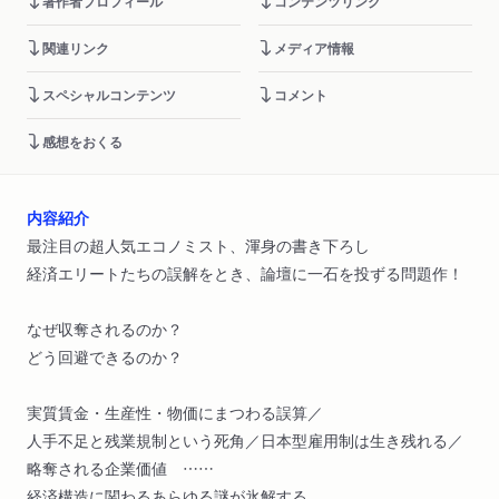
著作者プロフィール
コンテンツリンク
関連リンク
メディア情報
スペシャルコンテンツ
コメント
感想をおくる
内容紹介
最注目の超人気エコノミスト、渾身の書き下ろし
経済エリートたちの誤解をとき、論壇に一石を投ずる問題作！
なぜ収奪されるのか？
どう回避できるのか？
実質賃金・生産性・物価にまつわる誤算／
人手不足と残業規制という死角／日本型雇用制は生き残れる／
略奪される企業価値 ……
経済構造に関わるあらゆる謎が氷解する。