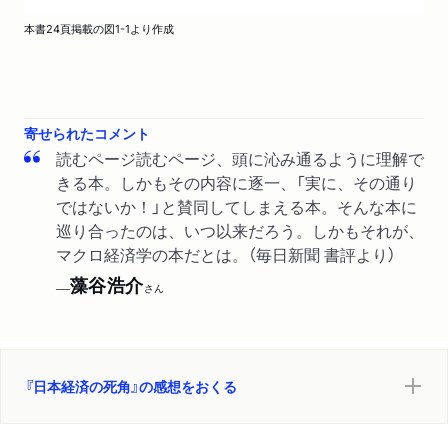
誰がバブルに浮かれたのか／実質円安への影響／今回の働き方
著者対談／前編】『物価を考える』『日本経済の死角』著者2
本書24頁掲載の図1-1より作成
改革も潜在成長率を低下させる／かつての欧州とは問題が異な
人が激論！日本の賃金と物価が上がらなかった元凶は？」
る
WEB
2026/04/29
第６章 コーポレートガバナンス改革の陥穽と長期雇用制の行
ダイヤモンド・オンラインで紹介されました。「【ベスト経
寄せられたコメント
方
済書2026・1～10位】経済・経営学者78人が選んだベスト
読むページ読むページ、頭に沁み通るように理解で
10はどんな本？日本経済の課題と病巣が浮き彫りに」
きる本。しかもその内容に逐一、「実に、その通り
１ もう一つの成長阻害要因
ではないか！」と賛同してしまえる本。そんな本に
新聞
2026/03/19
これまでのまとめ／メンバーシップ型雇用とジョブ型雇用／雇
巡り合ったのは、いつ以来だろう。しかもそれが、
毎日新聞に著者インタビューが掲載されました。「低迷続
用制度を変えようとすると他の制度との摩擦が生じる／メイン
マクロ経済学の本だとは。（毎日新聞 書評より）
く実質賃金 エコノミストに聞く」
バンク制の崩壊と日本版コーポレートガバナンス改革の開始／
藻谷浩介
──
さん
メインバンク制のもう一つの役割／理想の経営からの乖離／冴
雑誌
2026/02/10
えないマクロ経済の原因とは
「中央公論」3月号「新書大賞2026」で第8位に選ばれまし
た。
２ 略奪される企業価値
『日本経済の死角』の感想をおくる
株式市場の実態／収奪される企業価値／本末転倒の受託者責任
WEB
2026/01/21
／米国の古き良き時代とその終焉
TBS CROSS DIG with Bloomberg「エコラボ」で唐鎌大輔さ
んに紹介されました。「オススメ書籍 2025年の3冊」