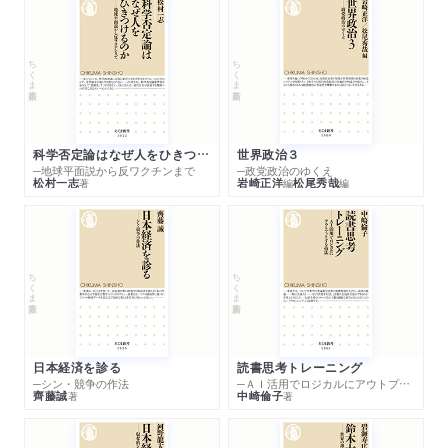
ちくま新書
ちくま新書
科学否定論はなぜ人をひきつけるのか
世界政治３
─地球平面説から反ワクチンまで
─政党政治のゆくえ
松村一志
岩崎正洋
松尾秀哉
著
編
編
ちくま新書
ちくま新書
日本経済を診る
読書思考トレーニング
─シン・競争の作法
─ＡＩ活用でロジカルにアウトプットする技法
齊藤誠
中崎倫子
著
著