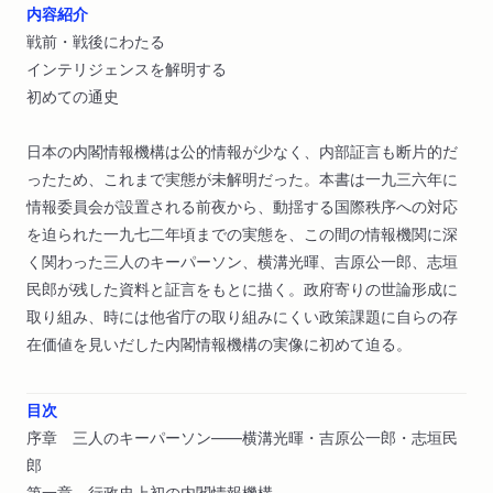
内容紹介
戦前・戦後にわたる
インテリジェンスを解明する
初めての通史
日本の内閣情報機構は公的情報が少なく、内部証言も断片的だ
ったため、これまで実態が未解明だった。本書は一九三六年に
情報委員会が設置される前夜から、動揺する国際秩序への対応
を迫られた一九七二年頃までの実態を、この間の情報機関に深
く関わった三人のキーパーソン、横溝光暉、吉原公一郎、志垣
民郎が残した資料と証言をもとに描く。政府寄りの世論形成に
取り組み、時には他省庁の取り組みにくい政策課題に自らの存
在価値を見いだした内閣情報機構の実像に初めて迫る。
目次
序章 三人のキーパーソン――横溝光暉・吉原公一郎・志垣民
郎
第一章 行政史上初の内閣情報機構