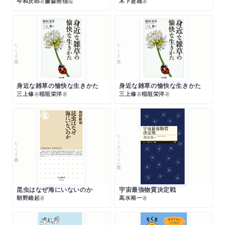
今和次郎
藤森照信
木下是雄
著
編
著
ちくま文庫
ちくま文庫
身近な雑草の愉快な生きかた
身近な雑草の愉快な生きかた
三上修
稲垣栄洋
三上修
稲垣栄洋
著
著
著
著
ちくまプリマー新書
ちくま新書
昆虫はなぜ海にいないのか
宇宙最強物質決定戦
朝野維起
高水裕一
著
著