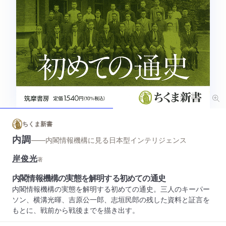
ちくま新書
内調
——内閣情報機構に見る日本型インテリジェンス
岸俊光
著
内閣情報機構の実態を解明する初めての通史
内閣情報機構の実態を解明する初めての通史。三人のキーパー
ソン、横溝光暉、吉原公一郎、志垣民郎の残した資料と証言を
もとに、戦前から戦後までを描き出す。