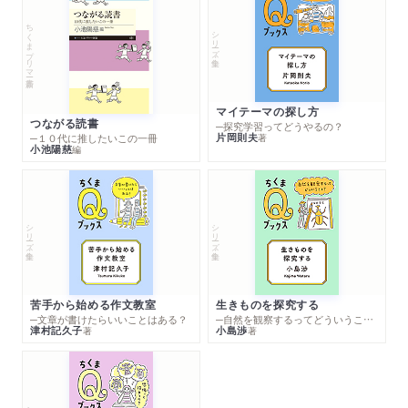
ちくまプリマー新書
シリーズ・全集
マイテーマの探し方
つながる読書
─探究学習ってどうやるの？
片岡則夫
著
─１０代に推したいこの一冊
小池陽慈
編
シリーズ・全集
シリーズ・全集
苦手から始める作文教室
生きものを探究する
─文章が書けたらいいことはある？
─自然を観察するってどういうこと？
津村記久子
小島渉
著
著