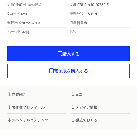
円
定価
ISBN
1,540
（10％税込）
978-4-480-07682-3
Cコード
整理番号
0231
１８５４
新書判
刊行日
判型
2025/04/08
頁
ページ数
解説
512
購入する
電子版を購入する
内容紹介
目次
著作者プロフィール
メディア情報
スペシャルコンテンツ
感想をおくる