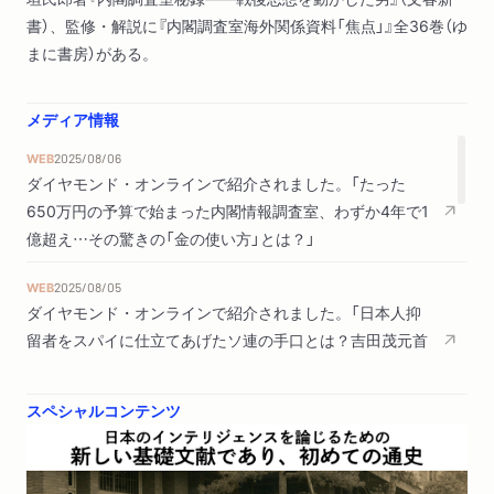
書）、監修・解説に『内閣調査室海外関係資料「焦点」』全36巻（ゆ
まに書房）がある。
メディア情報
WEB
2025/08/06
ダイヤモンド・オンラインで紹介されました。「たった
650万円の予算で始まった内閣情報調査室、わずか4年で1
億超え…その驚きの「金の使い方」とは？」
WEB
2025/08/05
ダイヤモンド・オンラインで紹介されました。「日本人抑
留者をスパイに仕立てあげたソ連の手口とは？吉田茂元首
相が恐れた共産陣営の「浸透」工作の実態」
スペシャルコンテンツ
WEB
2025/08/04
ダイヤモンド・オンラインで紹介されました。「ALSOK創
業者が首相に直訴！日本にも諜報機関が必要な理由「弱い