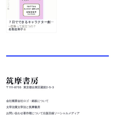
シリーズ・全集
７日でできるキャラクター創作入門
─想像って役立つの？
名取佐和子
著
〒111-8755
東京都台東区蔵前2-5-3
会社概要
会社ロゴ・銘板について
太宰治賞
太宰治と筑摩書房
お問い合わせ
著作権について
出版目録
ソーシャルメディア