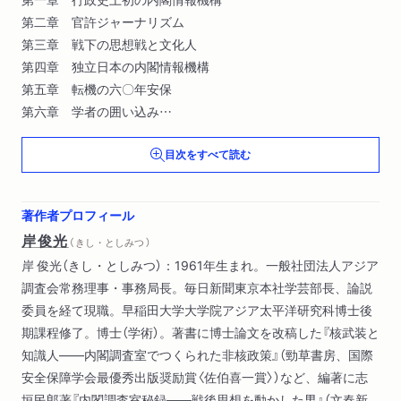
第二章 官許ジャーナリズム
第三章 戦下の思想戦と文化人
第四章 独立日本の内閣情報機構
第五章 転機の六〇年安保
第六章 学者の囲い込み
第七章 官制シンクタンク
目次をすべて読む
終章 戦前戦後を繋ぐ人々
あとがき
著作者プロフィール
参考文献
岸俊光
（ きし・としみつ ）
内閣情報機構関連年表（1919～1972年）
岸 俊光（きし・としみつ）：1961年生まれ。一般社団法人アジア
調査会常務理事・事務局長。毎日新聞東京本社学芸部長、論説
委員を経て現職。早稲田大学大学院アジア太平洋研究科博士後
期課程修了。博士（学術）。著書に博士論文を改稿した『核武装と
知識人――内閣調査室でつくられた非核政策』（勁草書房、国際
安全保障学会最優秀出版奨励賞〈佐伯喜一賞〉）など、編著に志
垣民郎著『内閣調査室秘録――戦後思想を動かした男』（文春新