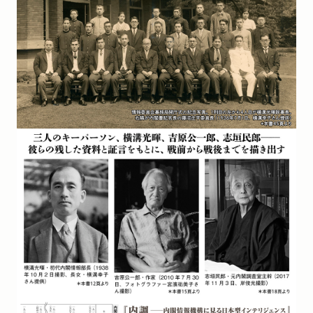
ウサギには大きな耳がある」」
新聞
2025/07/19
朝日新聞「書評委員19人の「夏に読みたい3点」」で紹介され
ました。（評者：御厨貴さん）
新聞
2025/07/05
毎日新聞「今週の本棚」で紹介されました。（評者：加藤陽
子さん）
新聞
2025/06/07
日本経済新聞「この一冊」で紹介されました。（評者：井上
寿一さん）「敗戦後、思想戦から心理戦へ」