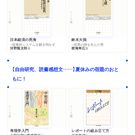
ちくま新書
ちくま新書
日本経済の死角
鈴木大拙
─収奪的システムを解き明かす
─世界の禅を生んだ男
河野龍太郎
碧海寿広
著
著
【自由研究、読書感想文……】夏休みの宿題のおと
もに！
ちくま文庫
ちくま学芸文庫
考現学入門
レポートの組み立て方