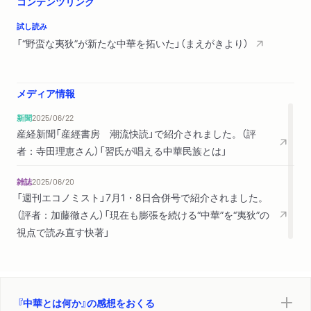
コンテンツリンク
試し読み
「“野蛮な夷狄”が新たな中華を拓いた」（まえがきより）
メディア情報
新聞
2025/06/22
産経新聞「産經書房 潮流快読」で紹介されました。（評
者：寺田理恵さん）「習氏が唱える中華民族とは」
雑誌
2025/06/20
「週刊エコノミスト」7月1・8日合併号で紹介されました。
（評者：加藤徹さん）「現在も膨張を続ける“中華”を“夷狄”の
視点で読み直す快著」
『中華とは何か』の感想をおくる