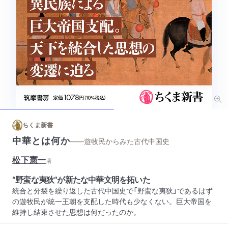
ちくま新書
中華とは何か
——遊牧民からみた古代中国史
松下憲一
著
“野蛮な夷狄“が新たな中華文明を拓いた
統合と分裂を繰り返した古代中国史で「野蛮な夷狄」であるはず
の遊牧民が統一王朝を支配した時代も少なくない。巨大帝国を
維持し結束させた思想は何だったのか。