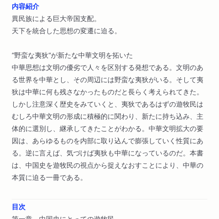
内容紹介
異民族による巨大帝国支配。
天下を統合した思想の変遷に迫る。
“野蛮な夷狄“が新たな中華文明を拓いた
中華思想は文明の優劣で人々を区別する発想である。文明のあ
る世界を中華とし、その周辺には野蛮な夷狄がいる。そして夷
狄は中華に何も残さなかったものだと長らく考えられてきた。
しかし注意深く歴史をみていくと、夷狄であるはずの遊牧民は
むしろ中華文明の形成に積極的に関わり、新たに持ち込み、主
体的に選別し、継承してきたことがわかる。中華文明拡大の要
因は、あらゆるものを内部に取り込んで膨張していく性質にあ
る。逆に言えば、気づけば夷狄も中華になっているのだ。本書
は、中国史を遊牧民の視点から捉えなおすことにより、中華の
本質に迫る一冊である。
目次
第一章 中国史にとっての遊牧民