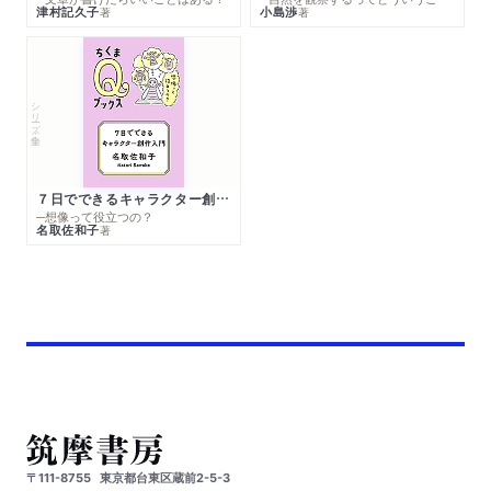
津村記久子
小島渉
著
著
シリーズ・全集
７日でできるキャラクター創作入門
─想像って役立つの？
名取佐和子
著
〒111-8755
東京都台東区蔵前2-5-3