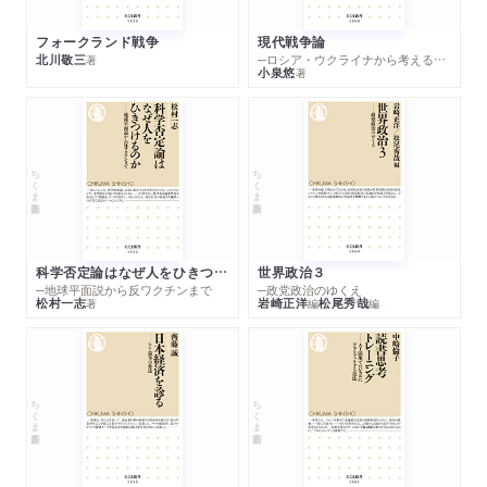
フォークランド戦争
現代戦争論
北川敬三
─ロシア・ウクライナから考える世界の行方
著
小泉悠
著
ちくま新書
ちくま新書
科学否定論はなぜ人をひきつけるのか
世界政治３
─地球平面説から反ワクチンまで
─政党政治のゆくえ
松村一志
岩崎正洋
松尾秀哉
著
編
編
ちくま新書
ちくま新書