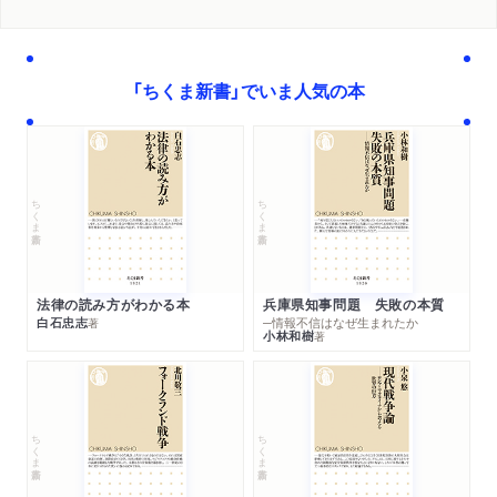
「ちくま新書」でいま人気の本
ちくま新書
ちくま新書
法律の読み方がわかる本
兵庫県知事問題 失敗の本質
白石忠志
─情報不信はなぜ生まれたか
著
小林和樹
著
ちくま新書
ちくま新書