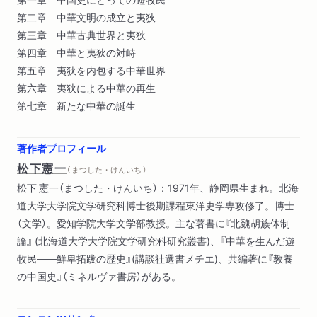
第二章 中華文明の成立と夷狄
第三章 中華古典世界と夷狄
第四章 中華と夷狄の対峙
第五章 夷狄を内包する中華世界
第六章 夷狄による中華の再生
第七章 新たな中華の誕生
著作者プロフィール
松下憲一
（ まつした・けんいち ）
松下 憲一（まつした・けんいち）：1971年、静岡県生まれ。北海
道大学大学院文学研究科博士後期課程東洋史学専攻修了。博士
（文学）。愛知学院大学文学部教授。主な著書に『北魏胡族体制
論』 (北海道大学大学院文学研究科研究叢書)、『中華を生んだ遊
牧民――鮮卑拓跋の歴史』(講談社選書メチエ)、共編著に『教養
の中国史』（ミネルヴァ書房）がある。