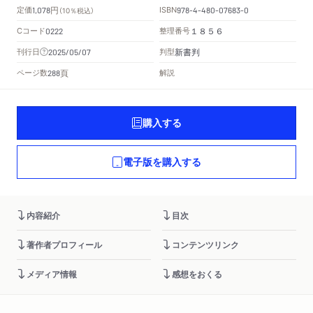
円
定価
ISBN
1,078
（10％税込）
978-4-480-07683-0
Cコード
整理番号
0222
１８５６
新書判
刊行日
判型
2025/05/07
頁
ページ数
解説
288
購入する
電子版を購入する
内容紹介
目次
著作者プロフィール
コンテンツリンク
メディア情報
感想をおくる