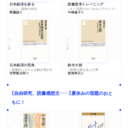
日本経済を診る
読書思考トレーニング
─シン・競争の作法
─ＡＩ活用でロジカルにアウトプットする技法
齊藤誠
中崎倫子
著
著
ちくま新書
ちくま新書
日本経済の死角
鈴木大拙
─収奪的システムを解き明かす
─世界の禅を生んだ男
河野龍太郎
碧海寿広
著
著
【自由研究、読書感想文……】夏休みの宿題のおと
もに！