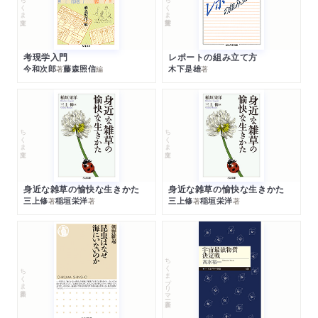
ちくま文庫
ちくま学芸文庫
考現学入門
レポートの組み立て方
今和次郎
藤森照信
木下是雄
著
編
著
ちくま文庫
ちくま文庫
身近な雑草の愉快な生きかた
身近な雑草の愉快な生きかた
三上修
稲垣栄洋
三上修
稲垣栄洋
著
著
著
著
ちくまプリマー新書
ちくま新書