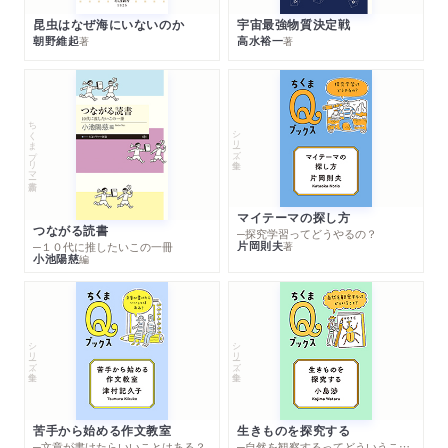
昆虫はなぜ海にいないのか
宇宙最強物質決定戦
朝野維起
高水裕一
著
著
ちくまプリマー新書
シリーズ・全集
マイテーマの探し方
つながる読書
─探究学習ってどうやるの？
片岡則夫
著
─１０代に推したいこの一冊
小池陽慈
編
シリーズ・全集
シリーズ・全集
苦手から始める作文教室
生きものを探究する
─文章が書けたらいいことはある？
─自然を観察するってどういうこと？