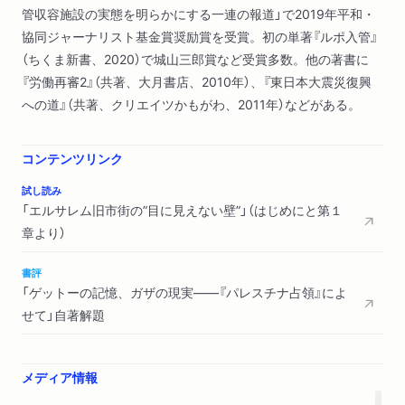
管収容施設の実態を明らかにする一連の報道」で2019年平和・
オレンジ
協同ジャーナリスト基金賞奨励賞を受賞。初の単著『ルポ入管』
４ 拡大するユダヤ人入植地
（ちくま新書、2020）で城山三郎賞など受賞多数。他の著書に
５ 占領を支えるシステム――合法化された追放と破壊
『労働再審2』（共著、大月書店、2010年）、『東日本大震災復興
６ オスロ合意再考
への道』（共著、クリエイツかもがわ、2011年）などがある。
７ 形骸化するパレスチナ自治政府
８ 10・7以前のガザ地区と「天井のない監獄」
コンテンツリンク
第三章 分断されるイスラエル社会
試し読み
１ 右傾化と分断
「エルサレム旧市街の”目に見えない壁”」（はじめにと第１
２ 汚職疑惑と司法制度改革で割れた市民
章より）
３ 台頭する「宗教シオニズム」
４ ネタニヤフとシオニズム
書評
５ ホロコーストと管理された「記憶」
「ゲットーの記憶、ガザの現実——『パレスチナ占領』によ
６ 「永遠の被害者」
せて」自著解題
おわりに
メディア情報