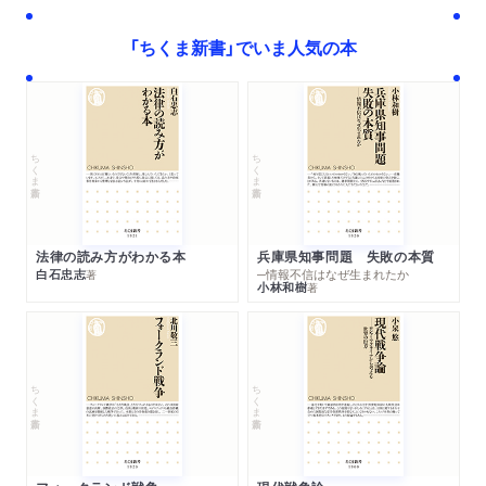
日本経済新聞で紹介されました。
「ちくま新書」でいま人気の本
ラジオ
2025/10/08
TBSラジオ「荻上チキ・ Session」に著者が出演しました。
「イスラエル従軍記者が見たパレスチナ占領のリアル」
ちくま新書
ちくま新書
法律の読み方がわかる本
兵庫県知事問題 失敗の本質
白石忠志
─情報不信はなぜ生まれたか
著
小林和樹
著
ちくま新書
ちくま新書