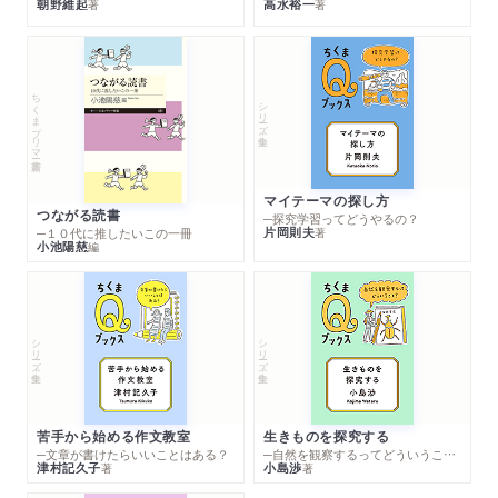
朝野維起
高水裕一
著
著
ちくまプリマー新書
シリーズ・全集
マイテーマの探し方
つながる読書
─探究学習ってどうやるの？
片岡則夫
著
─１０代に推したいこの一冊
小池陽慈
編
シリーズ・全集
シリーズ・全集
苦手から始める作文教室
生きものを探究する
─文章が書けたらいいことはある？
─自然を観察するってどういうこと？
津村記久子
小島渉
著
著