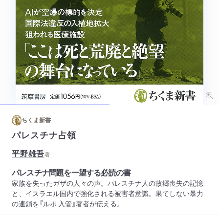
ちくま新書
パレスチナ占領
平野雄吾
著
パレスチナ問題を一望する必読の書
家族を失ったガザの人々の声。パレスチナ人の故郷喪失の記憶
と、イスラエル国内で強化される被害者意識。果てしない暴力
の連鎖を『ルポ 入管』著者が伝える。