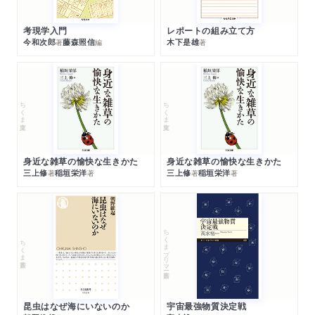
考現学入門
レポートの組み立て方
今和次郎
藤森照信
木下是雄
著
編
著
ちくま文庫
ちくま文庫
身近な雑草の愉快な生きかた
身近な雑草の愉快な生きかた
三上修
稲垣栄洋
三上修
稲垣栄洋
著
著
著
著
ちくまプリマー新書
ちくま新書
昆虫はなぜ海にいないのか
宇宙最強物質決定戦