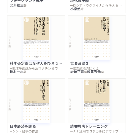
フォークランド戦争
現代戦争論
北川敬三
─ロシア・ウクライナから考える世界の行方
著
小泉悠
著
ちくま新書
ちくま新書
科学否定論はなぜ人をひきつけるのか
世界政治３
─地球平面説から反ワクチンまで
─政党政治のゆくえ
松村一志
岩崎正洋
松尾秀哉
著
編
編
ちくま新書
ちくま新書
日本経済を診る
読書思考トレーニング
─シン・競争の作法
─ＡＩ活用でロジカルにアウトプットする技法