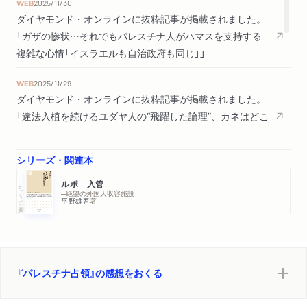
WEB
2025/11/30
ダイヤモンド・オンラインに抜粋記事が掲載されました。
「ガザの惨状…それでもパレスチナ人がハマスを支持する
複雑な心情「イスラエルも自治政府も同じ」」
WEB
2025/11/29
ダイヤモンド・オンラインに抜粋記事が掲載されました。
「違法入植を続けるユダヤ人の“飛躍した論理”、カネはどこ
からやってくるのか〈パレスチナ占領の現実〉」
シリーズ・関連本
WEB
2025/11/28
ダイヤモンド・オンラインに抜粋記事が掲載されました。
ルポ 入管
ちくま新書
─絶望の外国人収容施設
「ハマスへの苛烈な報復はなぜ止まらないのか？長引く戦
平野雄吾
著
争の裏にある、イスラエルの過去のツケとは」
新聞
2025/11/02
しんぶん赤旗で紹介されました。（評者：宮田律さん）「自民族中
『パレスチナ占領』の感想をおくる
心世界観を教える教育」
新聞
2025/10/11