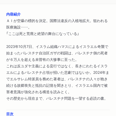
内容紹介
ＡＩが空爆の標的を決定。国際法違反の入植地拡大。狙われる
医療施設……。
「ここは死と荒廃と絶望の舞台になっている」
2023年10月7日、イスラム組織ハマスによるイスラエル奇襲で
始まったパレスチナ自治区ガザの戦闘は、パレスチナ側の死者
が６万人を超える未曽有の大惨事に至った。
これは反ユダヤ主義による蛮行ではなく、長きにわたるイスラ
エルによるパレスチナ占領が招いた悲劇ではないか。2024年ま
でエルサレム特派員を務めた著者は、パレスチナの人々が抱き
続ける故郷喪失と抵抗の記憶を聞きとり、イスラエル国内で被
害者意識が強化される構造を読みとく。
その歴史から現在まで、パレスチナ問題を一望する必読の書。
目次