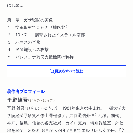
はじめに
第一章 ガザ戦闘の実像
１ 従軍取材で見たガザ地区北部
２ 10・7――襲撃されたイスラエル南部
３ ハマスの肖像
４ 民間施設への攻撃
５ パレスチナ難民支援機関の矜持
６ 破壊される文化、 消される記憶
目次をすべて読む
７ 狙われる地元ジャーナリストと排除される外国メディア
８ 隠された人権侵害――イスラエル拘束下の拷問
９ ハマス拘束下の人質たち
著作者プロフィール
10 ホロコーストから10・7ハマス奇襲へ
平野雄吾
（ ひらの・ゆうご ）
平野 雄吾（ひらの・ゆうご）：1981年東京都生まれ。一橋大学大
第二章 占領と抵抗の記憶
学院経済学研究科修士課程修了。共同通信外信部記者。前橋、
１ 土地の争い、ナショナリズムの衝突
神戸、福島、仙台の各支社局、カイロ支局、特別報道室、外信
２ 悲劇の始まり――一九四八年を語る
部を経て、2020年8月から24年7月までエルサレム支局長。「入
３ ハイジャックの〝女王?ライラ・ハリド――故郷ハイファと