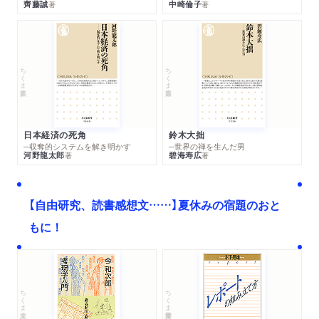
齊藤誠
中崎倫子
著
著
ちくま新書
ちくま新書
日本経済の死角
鈴木大拙
─収奪的システムを解き明かす
─世界の禅を生んだ男
河野龍太郎
碧海寿広
著
著
【自由研究、読書感想文……】夏休みの宿題のおと
もに！
ちくま文庫
ちくま学芸文庫