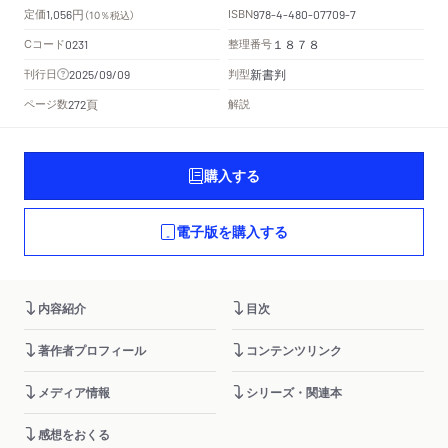
円
定価
ISBN
1,056
（10％税込）
978-4-480-07709-7
Cコード
整理番号
0231
１８７８
新書判
刊行日
判型
2025/09/09
頁
ページ数
解説
272
購入する
電子版を購入する
内容紹介
目次
著作者プロフィール
コンテンツリンク
メディア情報
シリーズ・関連本
感想をおくる