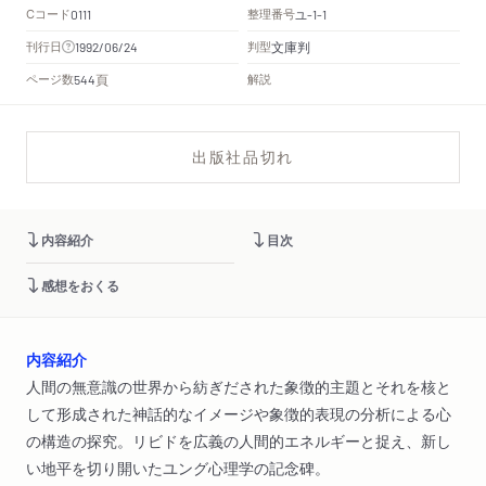
Cコード
整理番号
ユ
0111
-1-1
文庫判
刊行日
判型
1992/06/24
頁
ページ数
解説
544
出版社品切れ
内容紹介
目次
感想をおくる
内容紹介
人間の無意識の世界から紡ぎだされた象徴的主題とそれを核と
して形成された神話的なイメージや象徴的表現の分析による心
の構造の探究。リビドを広義の人間的エネルギーと捉え、新し
い地平を切り開いたユング心理学の記念碑。