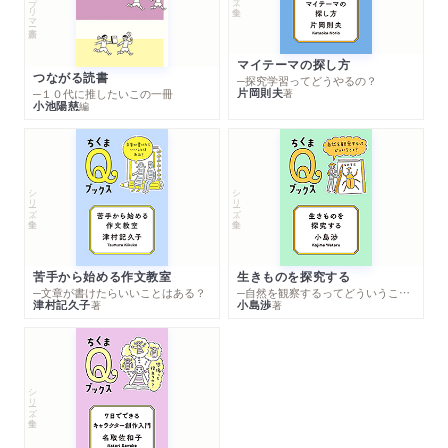
マイテーマの探し方
つながる読書
─探究学習ってどうやるの？
片岡則夫
著
─１０代に推したいこの一冊
小池陽慈
編
シリーズ・全集
シリーズ・全集
苦手から始める作文教室
生きものを探究する
─文章が書けたらいいことはある？
─自然を観察するってどういうこと？
津村記久子
小島渉
著
著
シリーズ・全集