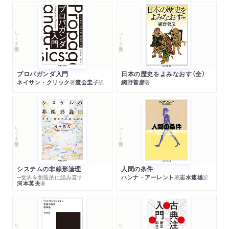
ちくま学芸文庫
ちくま学芸文庫
プロパガンダ入門
日本の歴史をよみなおす（全）
ネイサン・クリック
渡会圭子
網野善彦
著
訳
著
ちくま学芸文庫
ちくま学芸文庫
システムの非線形論理
人間の条件
─世界を創造的に組み直す
ハンナ・アーレント
志水速雄
著
訳
河本英夫
著
ちくま学芸文庫
ちくま学芸文庫