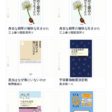
ちくま文庫
ちくま文庫
身近な雑草の愉快な生きかた
身近な雑草の愉快な生きかた
三上修
稲垣栄洋
三上修
稲垣栄洋
著
著
著
著
ちくまプリマー新書
ちくま新書
昆虫はなぜ海にいないのか
宇宙最強物質決定戦
朝野維起
高水裕一
著
著
ちくまプリマー新書
シリーズ・全集