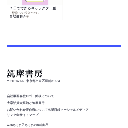
７日でできるキャラクター創作入門
─想像って役立つの？
名取佐和子
著
〒111-8755
東京都台東区蔵前2-5-3
会社概要
会社ロゴ・銘板について
太宰治賞
太宰治と筑摩書房
お問い合わせ
著作権について
出版目録
ソーシャルメディア
リンク集
サイトマップ
webちくま
ちくまの教科書