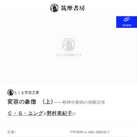
share
share
ちくま学芸文庫
変容の象徴 （上）
——精神分裂病の前駆症状
Ｃ・Ｇ・ユング
野村美紀子
著
訳
定価
ISBN
--
978-4-480-08009-7