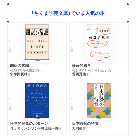
「ちくま学芸文庫」でいま人気の本
ちくま学芸文庫
ちくま学芸文庫
翻訳の常識
修辞的思考
─読解力から翻訳力へ
─論理でとらえきれぬもの
朱牟田夏雄
香西秀信
著
著
ちくま学芸文庫
ちくま学芸文庫
科学的発見のパターン
日本詩歌の特質
Ｎ．Ｒ．ハンソン
村上陽一郎
大岡信
著
訳
著