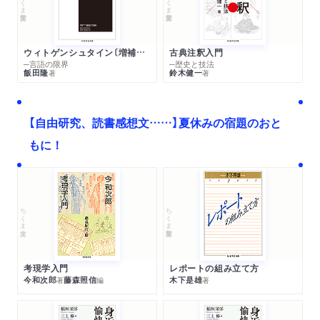
ウィトゲンシュタイン〔増補新版〕
古典注釈入門
─言語の限界
─歴史と技法
飯田隆
鈴木健一
著
著
【自由研究、読書感想文……】夏休みの宿題のおと
もに！
ちくま文庫
ちくま学芸文庫
考現学入門
レポートの組み立て方
今和次郎
藤森照信
木下是雄
著
編
著