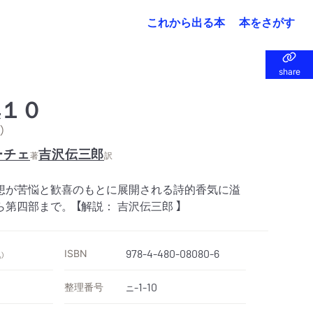
これから出る本
本をさがす
share
share
１０
）
ーチェ
吉沢伝三郎
著
訳
想が苦悩と歓喜のもとに展開される詩的香気に溢
第四部まで。 【解説： 吉沢伝三郎 】
ISBN
978-4-480-08080-6
）
整理番号
-1-10
ニ