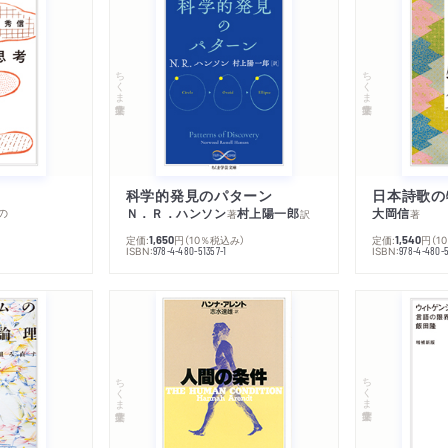
ちくま学芸文庫
ちくま学芸文庫
科学的発見のパターン
日本詩歌の
の
Ｎ．Ｒ．ハンソン
村上陽一郎
大岡信
著
訳
著
定価:
円
（10％税込み）
定価:
円
（1
1,650
1,540
ISBN:
ISBN:
978-4-480-51357-1
978-4-480-5
ちくま学芸文庫
ちくま学芸文庫