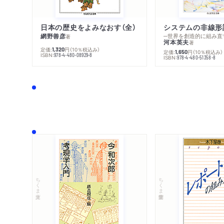
日本の歴史をよみなおす（全）
システムの非線形
網野善彦
─世界を創造的に組み直
著
河本英夫
著
定価:
円
（10％税込み）
1,320
定価:
円
（10％税込み）
1,650
ISBN:
978-4-480-08929-8
ISBN:
978-4-480-51358-8
ちくま文庫
ちくま学芸文庫