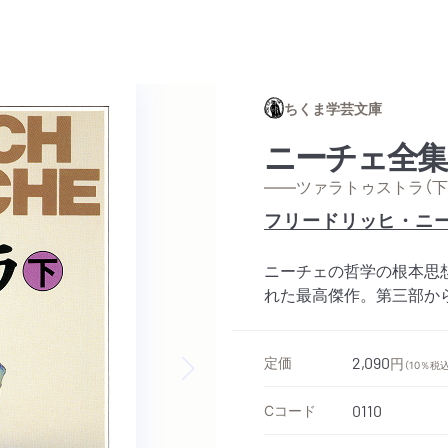
ちくま学芸文庫
ニーチェ全集
——ツァラトゥストラ（下
フリードリッヒ・ニ
ニーチェの哲学の根本思
れた最高傑作。第三部から
定価
2,090
円
（10％税込
Next slide
Cコード
0110