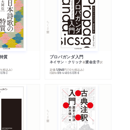
ちくま学芸文庫
特質
プロパガンダ入門
ネイサン・クリック
渡会圭子
著
訳
0％税込み）
定価:
円
（10％税込み）
1,540
ISBN:
1379-3
978-4-480-51378-6
内容紹介・目次
著作者プロフィール
シリーズ・関連本
感想をおくる
ちくま学芸文庫