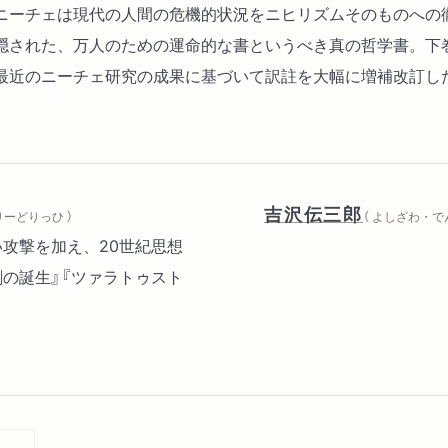
ニーチェは現代の人間の危機的状況をニヒリズムそのものへの
隠された、万人のための運命的な書というべき真の哲学書。下
最近のニーチェ研究の成果に基づいて訳註を大幅に増補改訂し
吉沢伝三郎
りーどりっひ ）
（ よしざわ・で
しい攻撃を加え、20世紀思想
の誕生』『ツァラトゥスト