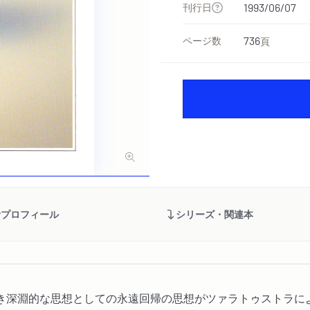
刊行日
1993/06/07
ページ数
736
頁
者プロフィール
シリーズ・関連本
き深淵的な思想としての永遠回帰の思想がツァラトゥストラに