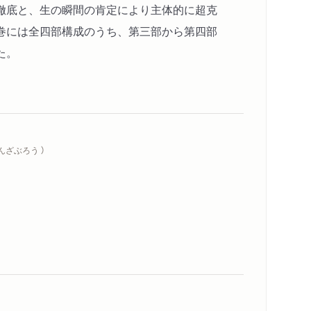
徹底と、生の瞬間の肯定により主体的に超克
巻には全四部構成のうち、第三部から第四部
た。
んざぶろう ）