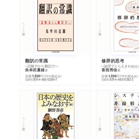
ちくま学芸文庫
ちくま学芸文庫
翻訳の常識
修辞的思考
─読解力から翻訳力へ
─論理でとらえきれぬも
朱牟田夏雄
香西秀信
著
著
定価:
円
（10％税込み）
定価:
円
（10％税込み）
1,320
1,320
ISBN:
ISBN:
978-4-480-51384-7
978-4-480-51382-3
ちくま学芸文庫
ちくま学芸文庫