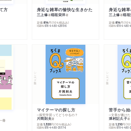
て方
身近な雑草の愉快な生きかた
身近な雑草
三上修
稲垣栄洋
三上修
稲垣
著
著
著
定価:
円
（10％税込み）
定価:
円
（10
814
814
ISBN:
ISBN:
978-4-480-42819-6
978-4-480-
シリーズ・全集
シリーズ・全集
マイテーマの探し方
苦手から始
─探究学習ってどうやるの？
─文章が書けた
片岡則夫
津村記久子
著
著
一冊
定価:
円
（10％税込み）
定価:
円
（1
1,320
1,210
ISBN:
ISBN:
978-4-480-25117-6
978-4-480-2