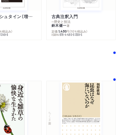
ウィトゲンシュタイン〔増補新版〕
古典注釈入門
─歴史と技法
鈴木健一
著
0％税込み）
定価:
円
（10％税込み）
1,430
ISBN:
51349-6
978-4-480-51359-5
！
ちくま新書