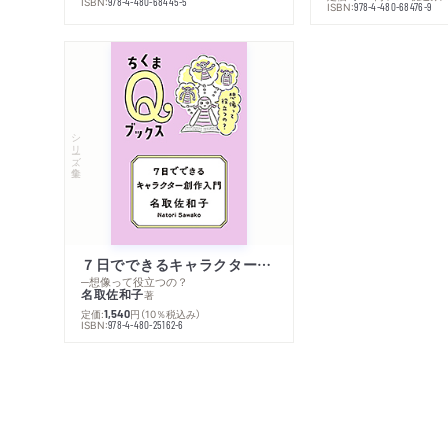
ISBN:
978-4-480-68445-5
ISBN:
978-4-480-68476-9
シリーズ・全集
７日でできるキャラクター創作入門
─想像って役立つの？
名取佐和子
著
定価:
円
（10％税込み）
1,540
ISBN:
978-4-480-25162-6