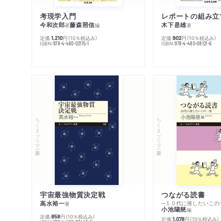
考現学入門
レポートの組み立
今和次郎
藤森照信
木下是雄
著
編
著
定価:
円
（10％税込み）
定価:
円
（10％税込み）
1,210
902
ISBN:
ISBN:
978-4-480-02115-1
978-4-480-08121-6
ちくまプリマー新書
ちくまプリマー新書
宇宙最強物質決定戦
つながる読書
高水裕一
─１０代に推したいこの
著
小池陽慈
編
定価:
円
（10％税込み）
858
定価:
円
（10％税込み）
1,078