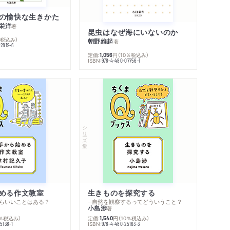
の愉快な生きかた
栄洋
著
昆虫はなぜ海にいないのか
％税込み）
朝野維起
著
42819-6
定価:
円
（10％税込み）
1,056
ISBN:
978-4-480-07756-1
シリーズ・全集
める作文教室
生きものを探究する
らいいことはある？
─自然を観察するってどういうこと？
小島渉
著
0％税込み）
定価:
円
（10％税込み）
1,540
ISBN:
5138-1
978-4-480-25163-3