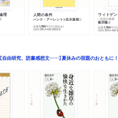
論理
人間の条件
す
─言語の限界
ハンナ・アーレント
志水速雄
著
訳
飯田隆
著
定価:
円
（10％税込み）
1,760
定価:
円
（1
1,760
ISBN:
978-4-480-08156-8
ISBN:
978-4-480-
【自由研究、読書感想文……】夏休みの宿題のおともに
ちくま文庫
ちくま文庫