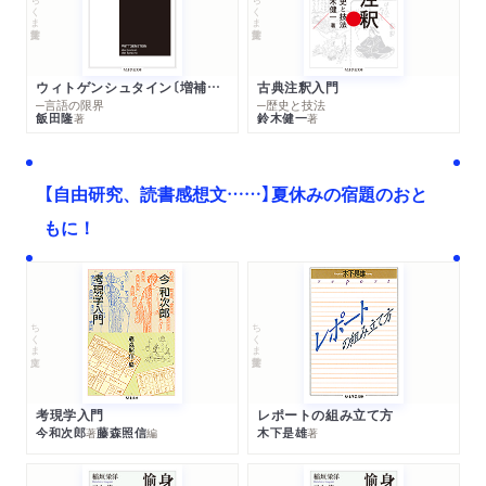
ちくま学芸文庫
ちくま学芸文庫
ウィトゲンシュタイン〔増補新版〕
古典注釈入門
─言語の限界
─歴史と技法
飯田隆
鈴木健一
著
著
【自由研究、読書感想文……】夏休みの宿題のおと
もに！
ちくま文庫
ちくま学芸文庫
考現学入門
レポートの組み立て方
今和次郎
藤森照信
木下是雄
著
編
著