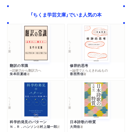
「ちくま学芸文庫」でいま人気の本
ちくま学芸文庫
ちくま学芸文庫
翻訳の常識
修辞的思考
─読解力から翻訳力へ
─論理でとらえきれぬもの
朱牟田夏雄
香西秀信
著
著
ちくま学芸文庫
ちくま学芸文庫
科学的発見のパターン
日本詩歌の特質
Ｎ．Ｒ．ハンソン
村上陽一郎
大岡信
著
訳
著