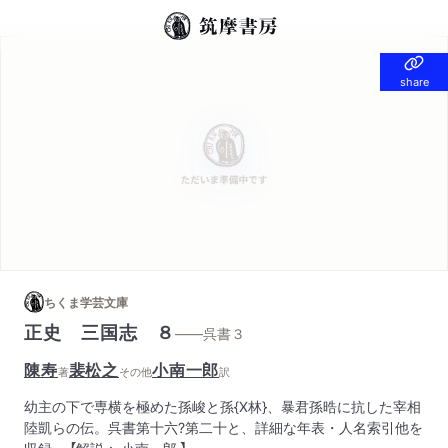
share
share
ちくま学芸文庫
正史 三国志 ８
——呉書３
陳寿
裴松之
小南一郎
著
その他
訳
幼主の下で専横を極めた孫峻と孫{X林}、暴君孫晧に抗した宰相
陸凱らの伝。呉書第十六?第二十と、詳細な年表・人名索引他を
収録。 【解説： 小南一郎 】