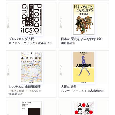
ちくま学芸文庫
ちくま学芸文庫
プロパガンダ入門
日本の歴史をよみなおす（全）
ネイサン・クリック
渡会圭子
網野善彦
著
訳
著
ちくま学芸文庫
ちくま学芸文庫
システムの非線形論理
人間の条件
─世界を創造的に組み直す
ハンナ・アーレント
志水速雄
著
訳
河本英夫
著