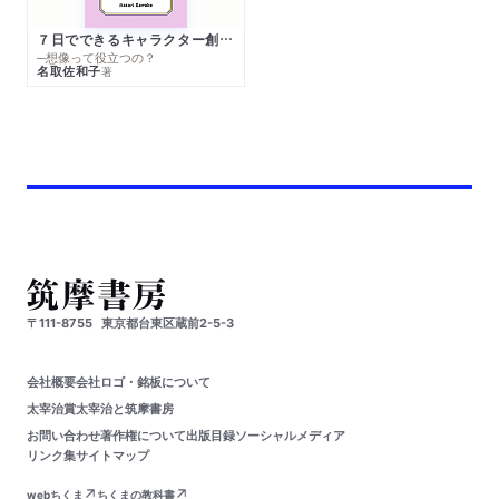
７日でできるキャラクター創作入門
─想像って役立つの？
名取佐和子
著
〒111-8755
東京都台東区蔵前2-5-3
会社概要
会社ロゴ・銘板について
太宰治賞
太宰治と筑摩書房
お問い合わせ
著作権について
出版目録
ソーシャルメディア
リンク集
サイトマップ
webちくま
ちくまの教科書