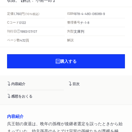
円
定価
ISBN
1,760
（10％税込）
978-4-480-08089-9
Cコード
整理番号
チ
0122
-1-8
文庫判
刊行日
判型
1993/07/07
頁
ページ数
解説
432
購入する
内容紹介
目次
感想をおくる
内容紹介
呉王朝の衰退は、晩年の孫権が後継者選定を誤ったときから始
まっていた。幼主孫亮のもとでは宗室の孫峻たちが専横を極