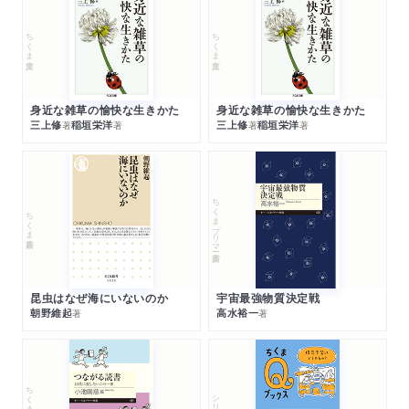
ちくま文庫
ちくま文庫
身近な雑草の愉快な生きかた
身近な雑草の愉快な生きかた
三上修
稲垣栄洋
三上修
稲垣栄洋
著
著
著
著
ちくまプリマー新書
ちくま新書
昆虫はなぜ海にいないのか
宇宙最強物質決定戦
朝野維起
高水裕一
著
著
ちくまプリマー新書
シリーズ・全集