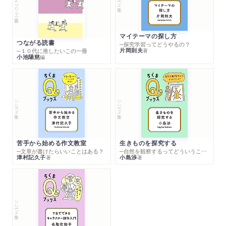
マイテーマの探し方
つながる読書
─探究学習ってどうやるの？
片岡則夫
著
─１０代に推したいこの一冊
小池陽慈
編
シリーズ・全集
シリーズ・全集
苦手から始める作文教室
生きものを探究する
─文章が書けたらいいことはある？
─自然を観察するってどういうこと？
津村記久子
小島渉
著
著
シリーズ・全集