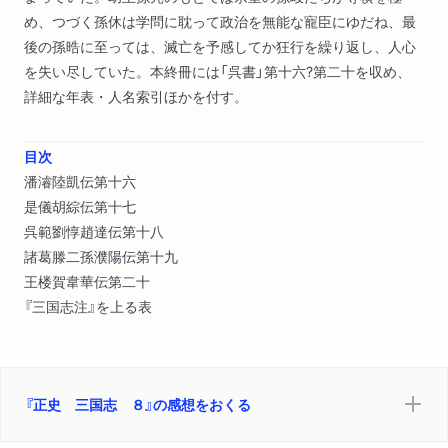
め、つづく孫休は学問に耽って政治を無能な寵臣にゆだね、最
後の孫晧に至っては、滅亡を予感してか狂行を繰り返し、人心
を失い尽していた。本終冊には「呉書」第十六?第二十を収め、
詳細な年表・人名索引ほかを付す。
目次
潘濬陸凱伝第十六
是儀胡綜伝第十七
呉範劉惇趙達伝第十八
諸葛滕二孫濮陽伝第十九
王楼賀韋華伝第二十
『三国志注』を上る表
『正史 三国志 ８』の感想をおくる