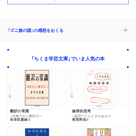
結語 イティワンナ―宇宙の中心
『ズニ族の謎』の感想をおくる
「ちくま学芸文庫」でいま人気の本
ちくま学芸文庫
ちくま学芸文庫
翻訳の常識
修辞的思考
─読解力から翻訳力へ
─論理でとらえきれぬもの
朱牟田夏雄
香西秀信
著
著