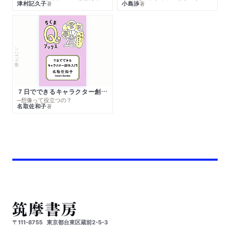
津村記久子
小島渉
著
著
シリーズ・全集
７日でできるキャラクター創作入門
─想像って役立つの？
名取佐和子
著
〒111-8755
東京都台東区蔵前2-5-3