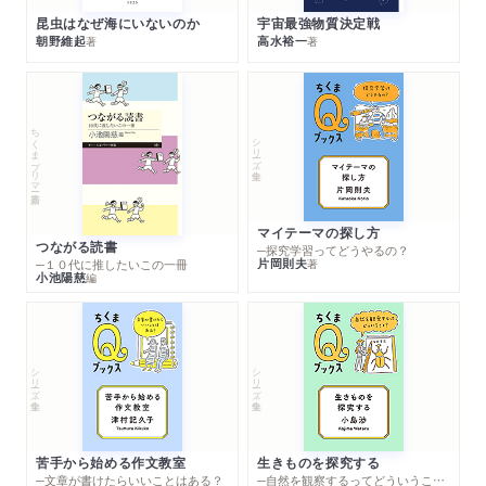
昆虫はなぜ海にいないのか
宇宙最強物質決定戦
朝野維起
高水裕一
著
著
ちくまプリマー新書
シリーズ・全集
マイテーマの探し方
つながる読書
─探究学習ってどうやるの？
片岡則夫
著
─１０代に推したいこの一冊
小池陽慈
編
シリーズ・全集
シリーズ・全集
苦手から始める作文教室
生きものを探究する
─文章が書けたらいいことはある？
─自然を観察するってどういうこと？