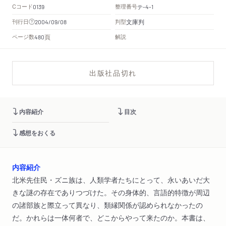
Cコード
整理番号
テ
0139
-4-1
文庫判
刊行日
判型
2004/09/08
頁
ページ数
解説
480
出版社品切れ
内容紹介
目次
感想をおくる
内容紹介
北米先住民・ズニ族は、人類学者たちにとって、永いあいだ大
きな謎の存在でありつづけた。その身体的、言語的特徴が周辺
の諸部族と際立って異なり、類縁関係が認められなかったの
だ。かれらは一体何者で、どこからやって来たのか。本書は、