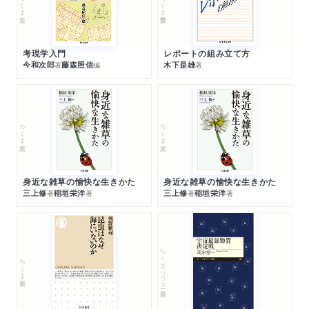
ちくま文庫
ちくま学芸文庫
考現学入門
レポートの組み立て方
今和次郎
藤森照信
木下是雄
著
編
著
ちくま文庫
ちくま文庫
身近な雑草の愉快な生きかた
身近な雑草の愉快な生きかた
三上修
稲垣栄洋
三上修
稲垣栄洋
著
著
著
著
ちくまプリマー新書
ちくま新書