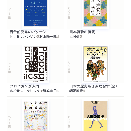
ちくま学芸文庫
ちくま学芸文庫
科学的発見のパターン
日本詩歌の特質
Ｎ．Ｒ．ハンソン
村上陽一郎
大岡信
著
訳
著
ちくま学芸文庫
ちくま学芸文庫
プロパガンダ入門
日本の歴史をよみなおす（全）
ネイサン・クリック
渡会圭子
網野善彦
著
訳
著
ちくま学芸文庫
ちくま学芸文庫