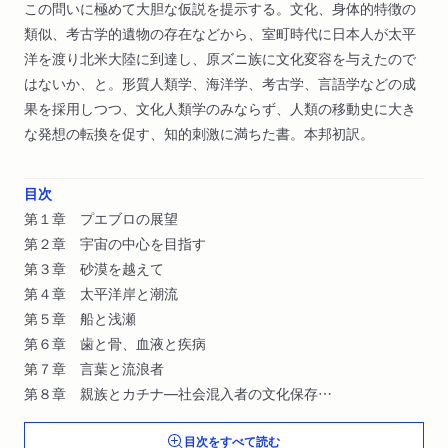
この問いに極めて大胆な仮説を提示する。文化、身体的特徴の
類似、考古学的遺物の存在などから、室町時代に日本人が太平
洋を渡り北米大陸に到達し、原ズニ族に文化変容を与えたので
はないか、と。形質人類学、海洋学、考古学、言語学などの成
果を採用しつつ、文化人類学のみならず、人類の移動史に大き
な発想の転換を促す、知的刺激に満ちた書。本邦初訳。
目次
第１章 プエブロの展望
第２章 宇宙の中心を目指す
第３章 砂漠を越えて
第４章 太平洋岸と潮流
第５章 船と浅瀬
第６章 歯と骨、血液と疾病
第７章 言葉と流浪者
第８章 親族とカチナ―社会混入者の文化保存
第９章 コスモロジーと宗教―コッコとカミ
目次をすべて読む
第１０章 「菊と刀」再訪