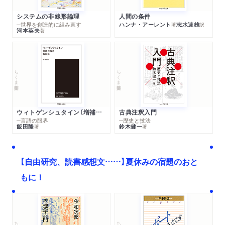
システムの非線形論理
人間の条件
─世界を創造的に組み直す
ハンナ・アーレント
志水速雄
著
訳
河本英夫
著
ちくま学芸文庫
ちくま学芸文庫
ウィトゲンシュタイン〔増補新版〕
古典注釈入門
─言語の限界
─歴史と技法
飯田隆
鈴木健一
著
著
【自由研究、読書感想文……】夏休みの宿題のおと
もに！