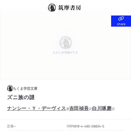
share
share
ちくま学芸文庫
ズニ族の謎
ナンシー・Ｙ・デーヴィス
吉田禎吾
白川琢磨
著
訳
訳
定価
ISBN
--
978-4-480-08834-5