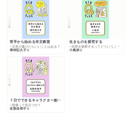
シリーズ・全集
シリーズ・全集
苦手から始める作文教室
生きものを探究する
─文章が書けたらいいことはある？
─自然を観察するってどういうこと？
津村記久子
小島渉
著
著
シリーズ・全集
７日でできるキャラクター創作入門
─想像って役立つの？
名取佐和子
著