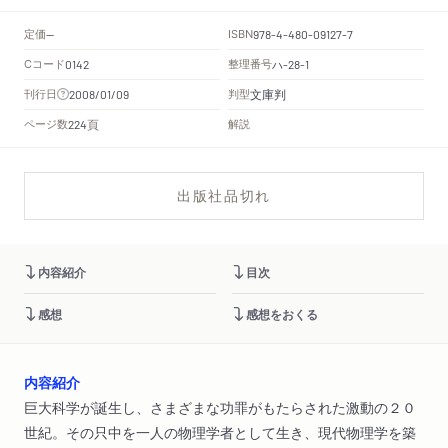
定価
ISBN
--
978-4-480-09127-7
Cコード
整理番号
ハ
0142
-28-1
文庫判
刊行日
判型
2008/01/09
頁
ページ数
解説
224
出版社品切れ
内容紹介
目次
感想
感想をおくる
内容紹介
巨大科学が誕生し、さまざまな功罪がもたらされた激動の２０
世紀。その只中を一人の物理学者として生き、現代物理学を築