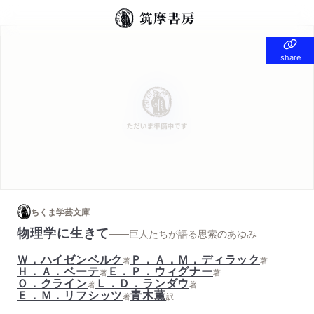
share
share
ちくま学芸文庫
物理学に生きて
——巨人たちが語る思索のあゆみ
Ｗ．ハイゼンベルク
Ｐ．Ａ．Ｍ．ディラック
著
著
Ｈ．Ａ．ベーテ
Ｅ．Ｐ．ウィグナー
著
著
Ｏ．クライン
Ｌ．Ｄ．ランダウ
著
著
Ｅ．Ｍ．リフシッツ
青木薫
著
訳