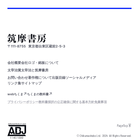
〒111-8755
東京都台東区蔵前2-5-3
会社概要
会社ロゴ・銘板について
太宰治賞
太宰治と筑摩書房
お問い合わせ
著作権について
出版目録
ソーシャルメディア
リンク集
サイトマップ
webちくま
ちくまの教科書
プライバシーポリシー
教科書採択の公正確保に関する基本方針
免責事項
PageTop
© Chikumashobo Ltd.
2024
All Rights Reserved.