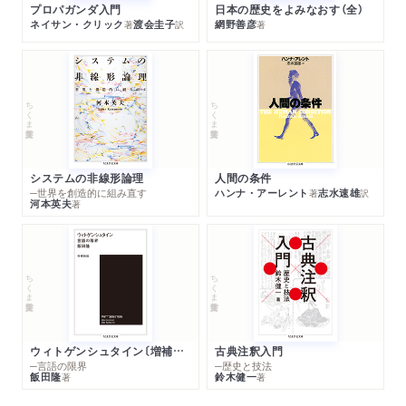
プロパガンダ入門
日本の歴史をよみなおす（全）
ネイサン・クリック
渡会圭子
網野善彦
著
訳
著
ちくま学芸文庫
ちくま学芸文庫
システムの非線形論理
人間の条件
─世界を創造的に組み直す
ハンナ・アーレント
志水速雄
著
訳
河本英夫
著
ちくま学芸文庫
ちくま学芸文庫
ウィトゲンシュタイン〔増補新版〕
古典注釈入門
─言語の限界
─歴史と技法
飯田隆
鈴木健一
著
著