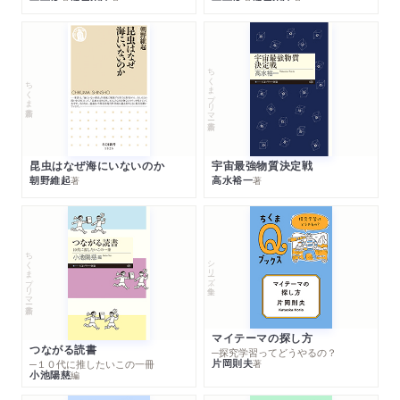
ちくまプリマー新書
ちくま新書
昆虫はなぜ海にいないのか
宇宙最強物質決定戦
朝野維起
高水裕一
著
著
ちくまプリマー新書
シリーズ・全集
マイテーマの探し方
つながる読書
─探究学習ってどうやるの？
片岡則夫
著
─１０代に推したいこの一冊
小池陽慈
編