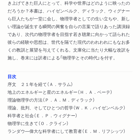
き上げてきた巨人にとって、科学や世界はどのように映ったの
だろうか？本書は、ハイゼンベルク、ディラック、ウィグナー
ら巨人たちが一堂に会し、物理学者としての生い立ちや、新し
い理論が誕生する瞬間の興奮を自らの言葉で語りあった講演録
であり、次代の物理学者を目指す若き聴衆に向かって語られた
彼らの経験や思想は、世代を隔てた現代のわれわれにもなお多
くの教訓と展望を与えてくれる。文庫化に当たり大幅な改訳を
施し、巻末には訳者による「物理学とその時代」を付す。
目次
序文 ２１年を経て（Ａ．サラム）
地上のエネルギーと星のエネルギー（Ｈ．Ａ．ベーテ）
理論物理学の方法（Ｐ．Ａ．Ｍ．ディラック）
理論、批判、そしてひとつの哲学（Ｗ．Ｋ．ハイゼンベルク）
科学者と社会（Ｅ．Ｐ．ウィグナー）
物理学に生きて（Ｏ．クライン）
ランダウ―偉大な科学者にして教育者（Ｅ．Ｍ．リフシッツ）