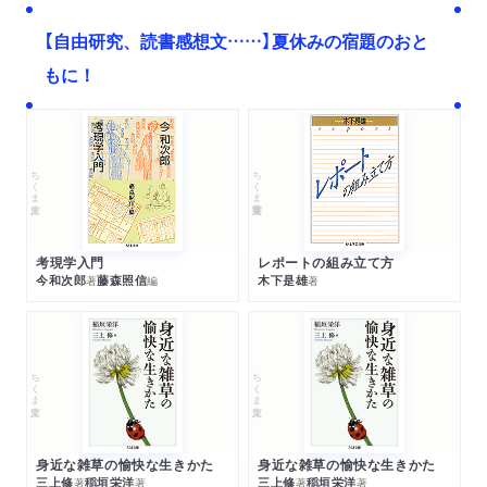
【自由研究、読書感想文……】夏休みの宿題のおと
もに！
ちくま文庫
ちくま学芸文庫
考現学入門
レポートの組み立て方
今和次郎
藤森照信
木下是雄
著
編
著
ちくま文庫
ちくま文庫
身近な雑草の愉快な生きかた
身近な雑草の愉快な生きかた
三上修
稲垣栄洋
三上修
稲垣栄洋
著
著
著
著