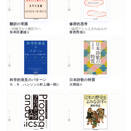
ちくま学芸文庫
ちくま学芸文庫
翻訳の常識
修辞的思考
─読解力から翻訳力へ
─論理でとらえきれぬもの
朱牟田夏雄
香西秀信
著
著
ちくま学芸文庫
ちくま学芸文庫
科学的発見のパターン
日本詩歌の特質
Ｎ．Ｒ．ハンソン
村上陽一郎
大岡信
著
訳
著
ちくま学芸文庫
ちくま学芸文庫