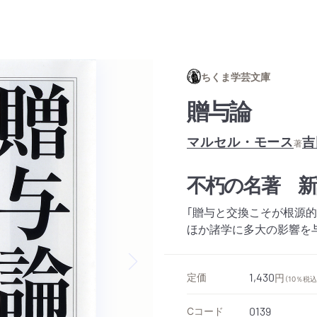
ちくま学芸文庫
贈与論
マルセル・モース
吉
著
不朽の名著 新
｢贈与と交換こそが根源
ほか諸学に多大の影響を
定価
1,430
円
Next slide
（10％税込
Cコード
0139