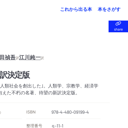
これから出る本
本をさがす
share
share
田禎吾
江川純一
訳
訳
訳決定版
的人類社会を創出した｣。人類学、宗教学、経済学
与えた不朽の名著、待望の新訳決定版。
ISBN
978-4-480-09199-4
）
整理番号
-11-1
モ