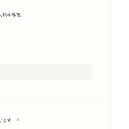
論
済学上の結論
人類学専攻。
会学上の結論）
なります