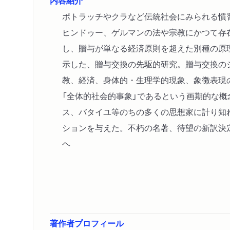
内容紹介
ポトラッチやクラなど伝統社会にみられる慣
ヒンドゥー、ゲルマンの法や宗教にかつて存
し、贈与が単なる経済原則を超えた別種の原
示した、贈与交換の先駆的研究。贈与交換の
教、経済、身体的・生理学的現象、象徴表現
「全体的社会的事象」であるという画期的な概
ス、バタイユ等のちの多くの思想家に計り知
ションを与えた。不朽の名著、待望の新訳決
ヘ
著作者プロフィール