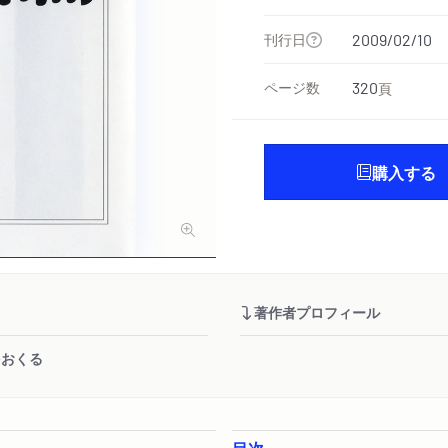
刊行日
2009/02/10
ページ数
320
頁
購入する
著作者プロフィール
をおくる