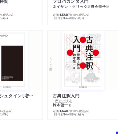
特質
プロパガンダ入門
ネイサン・クリック
渡会圭子
著
訳
0％税込み）
定価:
円
（10％税込み）
1,540
ISBN:
1379-3
978-4-480-51378-6
ちくま学芸文庫
ウィトゲンシュタイン〔増補新版〕
古典注釈入門
─歴史と技法
鈴木健一
著
0％税込み）
定価:
円
（10％税込み）
1,430
ISBN:
51349-6
978-4-480-51359-5