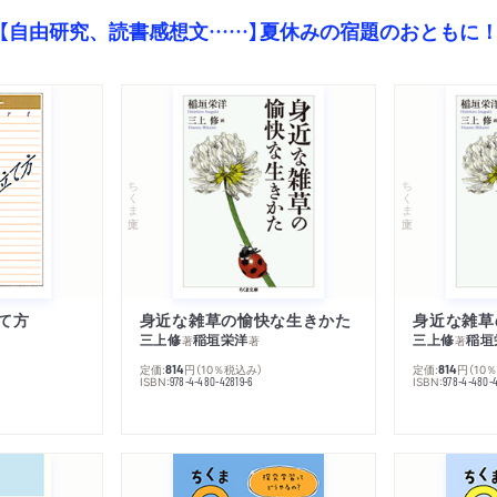
【自由研究、読書感想文……】夏休みの宿題のおともに
ちくま文庫
ちくま文庫
て方
身近な雑草の愉快な生きかた
身近な雑草
三上修
稲垣栄洋
三上修
稲垣
著
著
著
定価:
円
（10％税込み）
定価:
円
（10
814
814
ISBN:
ISBN:
978-4-480-42819-6
978-4-480-