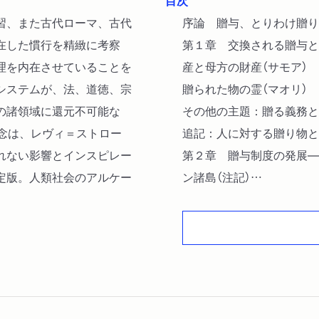
目次
習、また古代ローマ、古代
序論 贈与、とりわけ贈り
在した慣行を精緻に考察
第１章 交換される贈与と
理を内在させていることを
産と母方の財産（サモア）
システムが、法、道徳、宗
贈られた物の霊（マオリ）
の諸領域に還元不可能な
その他の主題：贈る義務と
念は、レヴィ＝ストロー
追記：人に対する贈り物と
れない影響とインスピレー
第２章 贈与制度の発展―
定版。人類社会のアルケー
ン諸島（注記）
贈与交換の原則、理由、強
アメリカ北西部）
第３章 古代の法と経済に
関する法（最古のローマ法）
古代ヒンドゥー法
ゲルマン法（抵当と贈与））