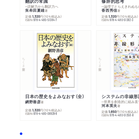
翻訳の常識
修辞的思考
─読解力から翻訳力へ
─論理でとらえきれぬも
朱牟田夏雄
香西秀信
著
著
定価:
円
（10％税込み）
定価:
円
（10％税込み）
1,320
1,320
ISBN:
ISBN:
978-4-480-51384-7
978-4-480-51382-3
ちくま学芸文庫
ちくま学芸文庫
日本の歴史をよみなおす（全）
システムの非線形
網野善彦
─世界を創造的に組み直
著
河本英夫
著
定価:
円
（10％税込み）
1,320
定価:
円
（10％税込み）
1,650
ISBN:
978-4-480-08929-8
ISBN:
978-4-480-51358-8