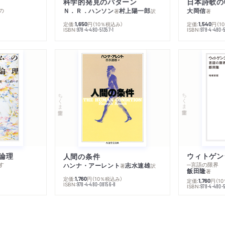
科学的発見のパターン
日本詩歌の
の
Ｎ．Ｒ．ハンソン
村上陽一郎
大岡信
著
訳
著
定価:
円
（10％税込み）
定価:
円
（1
1,650
1,540
ISBN:
ISBN:
978-4-480-51357-1
978-4-480-5
ちくま学芸文庫
ちくま学芸文庫
論理
人間の条件
す
─言語の限界
ハンナ・アーレント
志水速雄
著
訳
飯田隆
著
定価:
円
（10％税込み）
1,760
定価:
円
（1
1,760
ISBN:
978-4-480-08156-8
ISBN:
978-4-480-