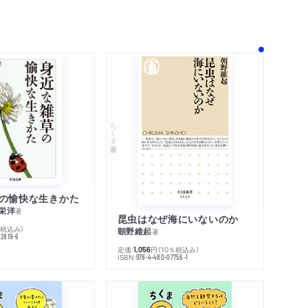
！
ちくま新書
の愉快な生きかた
栄洋
著
昆虫はなぜ海にいないのか
％税込み）
朝野維起
著
42819-6
定価:
円
（10％税込み）
1,056
ISBN:
978-4-480-07756-1