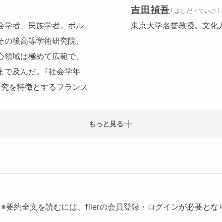
第４章 結論（道徳上の結
吉田禎吾
（ よしだ・ていご ）
経済社会学上および政治経
社会学者、民族学者。ボル
東京大学名誉教授。文化
一般社会学上および道徳社
その後高等学術研究院、
心領域は極めて広範で、
まで及んだ。「社会学年
研究を特徴とするフランス
もっと見る
ー) ※要約全文を読むには、flierの会員登録・ログインが必要と