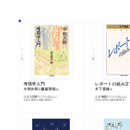
ちくま文庫
ちくま学芸文庫
考現学入門
レポートの組み立
今和次郎
藤森照信
木下是雄
著
編
著
定価:
円
（10％税込み）
定価:
円
（10％税込み）
1,210
902
ISBN:
ISBN:
978-4-480-02115-1
978-4-480-08121-6