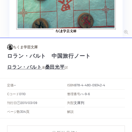
ちくま学芸文庫
ロラン・バルト 中国旅行ノート
ロラン・バルト
桑田光平
著
訳
定価
ISBN
--
978-4-480-09342-4
Cコード
整理番号
ハ
0110
-9-6
文庫判
刊行日
判型
2011/03/09
頁
ページ数
解説
304