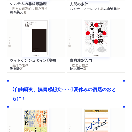
システムの非線形論理
人間の条件
─世界を創造的に組み直す
ハンナ・アーレント
志水速雄
著
訳
河本英夫
著
ちくま学芸文庫
ちくま学芸文庫
ウィトゲンシュタイン〔増補新版〕
古典注釈入門
─言語の限界
─歴史と技法
飯田隆
鈴木健一
著
著
【自由研究、読書感想文……】夏休みの宿題のおと
もに！
ちくま文庫
ちくま学芸文庫