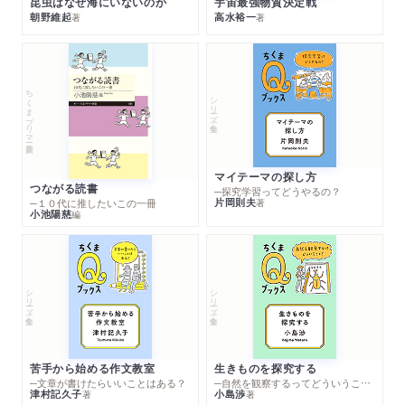
昆虫はなぜ海にいないのか
宇宙最強物質決定戦
朝野維起
高水裕一
著
著
ちくまプリマー新書
シリーズ・全集
マイテーマの探し方
つながる読書
─探究学習ってどうやるの？
片岡則夫
著
─１０代に推したいこの一冊
小池陽慈
編
シリーズ・全集
シリーズ・全集
苦手から始める作文教室
生きものを探究する
─文章が書けたらいいことはある？
─自然を観察するってどういうこと？
津村記久子
小島渉
著
著