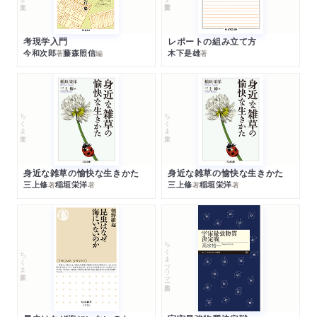
考現学入門
レポートの組み立て方
今和次郎
藤森照信
木下是雄
著
編
著
ちくま文庫
ちくま文庫
身近な雑草の愉快な生きかた
身近な雑草の愉快な生きかた
三上修
稲垣栄洋
三上修
稲垣栄洋
著
著
著
著
ちくまプリマー新書
ちくま新書