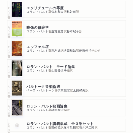
ちくま学芸文庫
エクリチュールの零度
ロラン・バルト
著
森本和夫
訳
林好雄
訳
ちくま学芸文庫
映像の修辞学
ロラン・バルト
著
蓮實重彦
訳
杉本紀子
訳
ちくま学芸文庫
エッフェル塔
ロラン・バルト
著
宗左近
訳
諸田和治
訳
伊藤俊治
その他
ちくま学芸文庫
ロラン・バルト モード論集
ロラン・バルト
著
山田登世子
編訳
ちくま学芸文庫
バルトーク音楽論選
ベーラ・バルトーク
著
伊東信宏
訳
太田峰夫
訳
ちくま学芸文庫
ロラン・バルト映画論集
ロラン・バルト
著
諸田和治
編訳
シリーズ・全集
ロラン・バルト講義集成 全３巻セット
ロラン・バルト
著
野崎歓
訳
塚本昌則
訳
石井洋二郎
訳