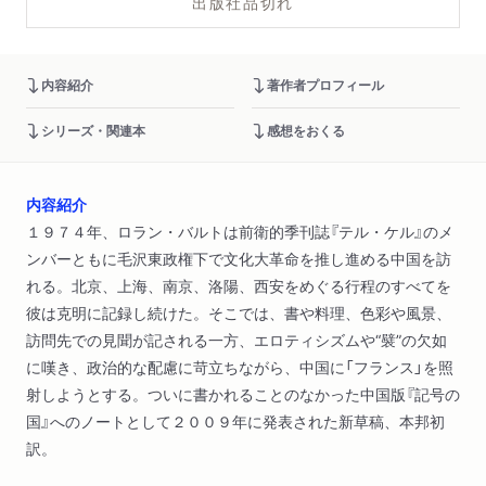
出版社品切れ
内容紹介
著作者プロフィール
シリーズ・関連本
感想をおくる
内容紹介
１９７４年、ロラン・バルトは前衛的季刊誌『テル・ケル』のメ
ンバーともに毛沢東政権下で文化大革命を推し進める中国を訪
れる。北京、上海、南京、洛陽、西安をめぐる行程のすべてを
彼は克明に記録し続けた。そこでは、書や料理、色彩や風景、
訪問先での見聞が記される一方、エロティシズムや“襞”の欠如
に嘆き、政治的な配慮に苛立ちながら、中国に「フランス」を照
射しようとする。ついに書かれることのなかった中国版『記号の
国』へのノートとして２００９年に発表された新草稿、本邦初
訳。