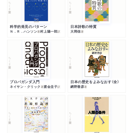
ちくま学芸文庫
ちくま学芸文庫
科学的発見のパターン
日本詩歌の特質
Ｎ．Ｒ．ハンソン
村上陽一郎
大岡信
著
訳
著
ちくま学芸文庫
ちくま学芸文庫
プロパガンダ入門
日本の歴史をよみなおす（全）
ネイサン・クリック
渡会圭子
網野善彦
著
訳
著
ちくま学芸文庫
ちくま学芸文庫