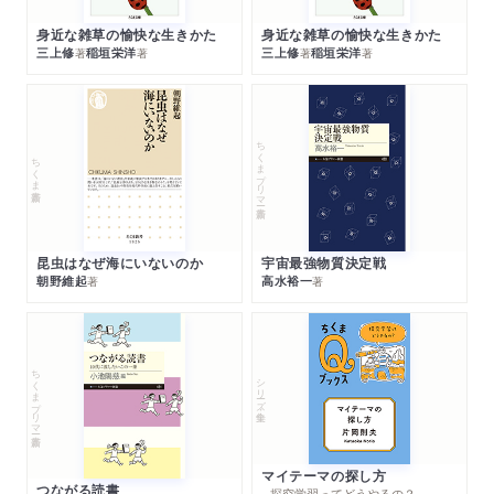
身近な雑草の愉快な生きかた
身近な雑草の愉快な生きかた
三上修
稲垣栄洋
三上修
稲垣栄洋
著
著
著
著
ちくまプリマー新書
ちくま新書
昆虫はなぜ海にいないのか
宇宙最強物質決定戦
朝野維起
高水裕一
著
著
ちくまプリマー新書
シリーズ・全集
マイテーマの探し方
つながる読書
─探究学習ってどうやるの？