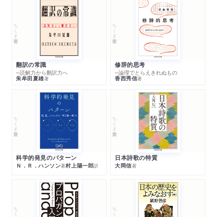
ちくま学芸文庫
ちくま学芸文庫
翻訳の常識
修辞的思考
─読解力から翻訳力へ
─論理でとらえきれぬもの
朱牟田夏雄
香西秀信
著
著
ちくま学芸文庫
ちくま学芸文庫
科学的発見のパターン
日本詩歌の特質
Ｎ．Ｒ．ハンソン
村上陽一郎
大岡信
著
訳
著
ちくま学芸文庫
ちくま学芸文庫