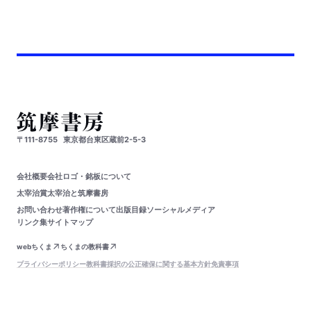
〒111-8755
東京都台東区蔵前2-5-3
会社概要
会社ロゴ・銘板について
太宰治賞
太宰治と筑摩書房
お問い合わせ
著作権について
出版目録
ソーシャルメディア
リンク集
サイトマップ
webちくま
ちくまの教科書
プライバシーポリシー
教科書採択の公正確保に関する基本方針
免責事項