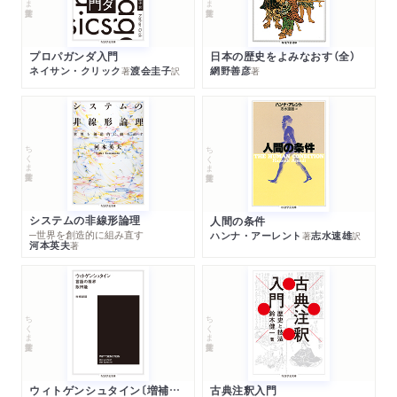
プロパガンダ入門
日本の歴史をよみなおす（全）
ネイサン・クリック
渡会圭子
網野善彦
著
訳
著
ちくま学芸文庫
ちくま学芸文庫
システムの非線形論理
人間の条件
─世界を創造的に組み直す
ハンナ・アーレント
志水速雄
著
訳
河本英夫
著
ちくま学芸文庫
ちくま学芸文庫
ウィトゲンシュタイン〔増補新版〕
古典注釈入門