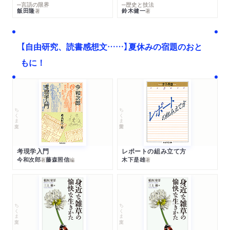
─言語の限界
─歴史と技法
飯田隆
鈴木健一
著
著
【自由研究、読書感想文……】夏休みの宿題のおと
もに！
ちくま文庫
ちくま学芸文庫
考現学入門
レポートの組み立て方
今和次郎
藤森照信
木下是雄
著
編
著
ちくま文庫
ちくま文庫