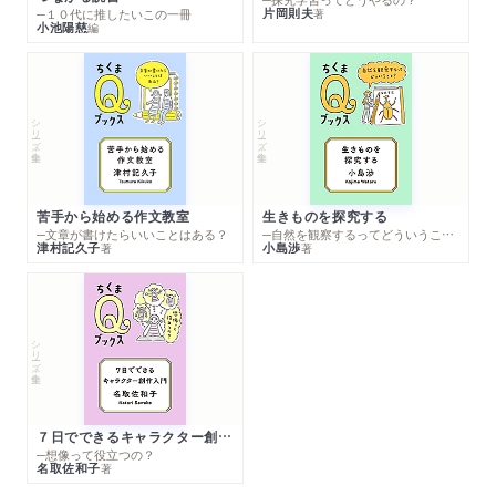
片岡則夫
著
─１０代に推したいこの一冊
小池陽慈
編
シリーズ・全集
シリーズ・全集
苦手から始める作文教室
生きものを探究する
─文章が書けたらいいことはある？
─自然を観察するってどういうこと？
津村記久子
小島渉
著
著
シリーズ・全集
７日でできるキャラクター創作入門
─想像って役立つの？
名取佐和子
著