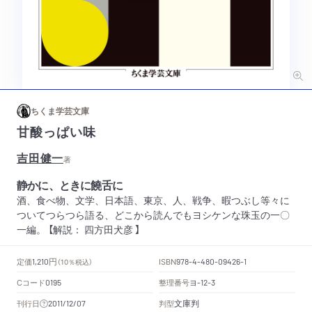
ちくま学芸文庫
甘酸っぱい味
吉田健一
著
静かに、ときに饒舌に
酒、食べ物、文学、日本語、東京、人、戦争、暇つぶし等々に
ついてつらつら語る、どこから読んでもヨシケンな珠玉の一〇
一編。 【解説： 四方田犬彦 】
円
定価
ISBN
1,210
（10％税込）
978-4-480-09426-1
Cコード
整理番号
ヨ
0195
-12-3
文庫判
刊行日
判型
2011/12/07