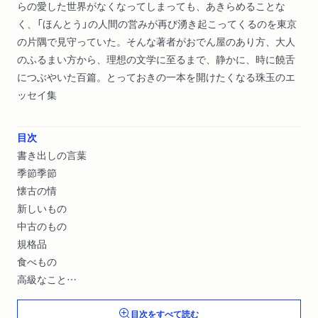
らの愛した世界がなくなってしまっても、あきらめることな
く、「ほんとう」の人間の営みが再び湧き起こってくるのを東京
の片隅で見守っていた。そんな著者がおでん屋のあり方、大人
のふるまい方から、理想の文学に至るまで、静かに、時に饒舌
につぶやいた百篇。とっておきの一本を開けたくなる珠玉のエ
ッセイ集
目次
書き出しの言葉
季節季節
懐古の情
新しいもの
中古のもの
規格品
食べもの
高級なこと
日本の小説
目次をすべて読む
地を這う文化〔ほか〕