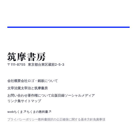
〒111-8755
東京都台東区蔵前2-5-3
会社概要
会社ロゴ・銘板について
太宰治賞
太宰治と筑摩書房
お問い合わせ
著作権について
出版目録
ソーシャルメディア
リンク集
サイトマップ
webちくま
ちくまの教科書
プライバシーポリシー
教科書採択の公正確保に関する基本方針
免責事項