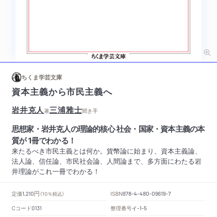
ちくま学芸文庫
資本主義から市民主義へ
岩井克人
三浦雅士
著
聞き手
思想家・岩井克人の理論的核心 社会・国家・資本主義の本
質が 1冊でわかる！
来たるべき市民主義とは何か。貨幣論に始まり、資本主義論、
法人論、信任論、市民社会論、人間論まで、多方面にわたる岩
井理論がこれ一冊でわかる！
円
定価
ISBN
1,210
（10％税込）
978-4-480-09619-7
Cコード
整理番号
イ
0131
-1-5