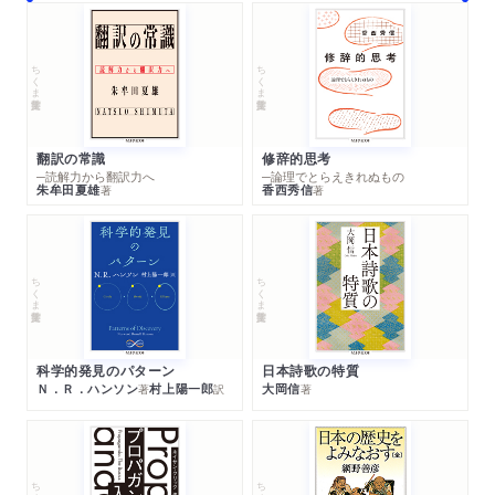
ちくま学芸文庫
ちくま学芸文庫
翻訳の常識
修辞的思考
─読解力から翻訳力へ
─論理でとらえきれぬもの
朱牟田夏雄
香西秀信
著
著
ちくま学芸文庫
ちくま学芸文庫
科学的発見のパターン
日本詩歌の特質
Ｎ．Ｒ．ハンソン
村上陽一郎
大岡信
著
訳
著
ちくま学芸文庫
ちくま学芸文庫