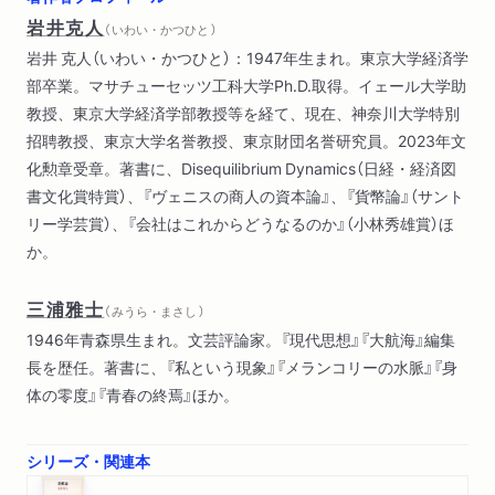
岩井克人
（ いわい・かつひと ）
岩井 克人（いわい・かつひと）：1947年生まれ。東京大学経済学
部卒業。マサチューセッツ工科大学Ph.D.取得。イェール大学助
教授、東京大学経済学部教授等を経て、現在、神奈川大学特別
招聘教授、東京大学名誉教授、東京財団名誉研究員。2023年文
化勲章受章。著書に、Disequilibrium Dynamics（日経・経済図
書文化賞特賞）、『ヴェニスの商人の資本論』、『貨幣論』（サント
リー学芸賞）、『会社はこれからどうなるのか』（小林秀雄賞）ほ
か。
三浦雅士
（ みうら・まさし ）
1946年青森県生まれ。文芸評論家。『現代思想』『大航海』編集
長を歴任。著書に、『私という現象』『メランコリーの水脈』『身
体の零度』『青春の終焉』ほか。
シリーズ・関連本