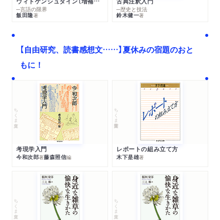
ウィトゲンシュタイン〔増補新版〕
古典注釈入門
─言語の限界
─歴史と技法
飯田隆
鈴木健一
著
著
【自由研究、読書感想文……】夏休みの宿題のおと
もに！
ちくま文庫
ちくま学芸文庫
考現学入門
レポートの組み立て方
今和次郎
藤森照信
木下是雄
著
編
著
ちくま文庫
ちくま文庫