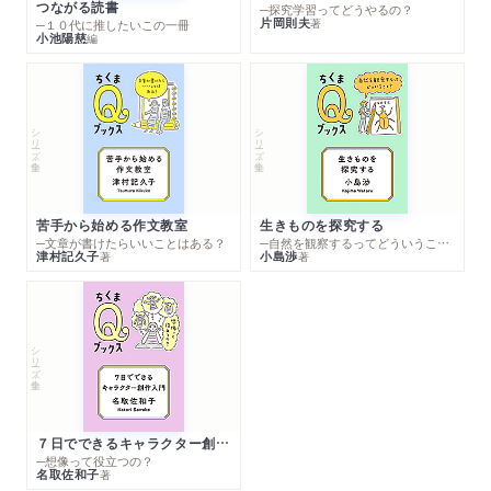
つながる読書
─探究学習ってどうやるの？
片岡則夫
著
─１０代に推したいこの一冊
小池陽慈
編
シリーズ・全集
シリーズ・全集
苦手から始める作文教室
生きものを探究する
─文章が書けたらいいことはある？
─自然を観察するってどういうこと？
津村記久子
小島渉
著
著
シリーズ・全集
７日でできるキャラクター創作入門
─想像って役立つの？
名取佐和子
著