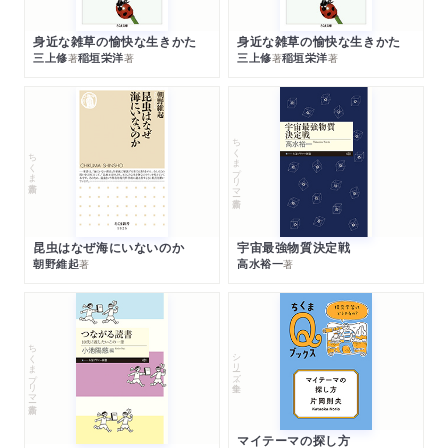
身近な雑草の愉快な生きかた
身近な雑草の愉快な生きかた
三上修
稲垣栄洋
三上修
稲垣栄洋
著
著
著
著
ちくまプリマー新書
ちくま新書
昆虫はなぜ海にいないのか
宇宙最強物質決定戦
朝野維起
高水裕一
著
著
ちくまプリマー新書
シリーズ・全集
マイテーマの探し方