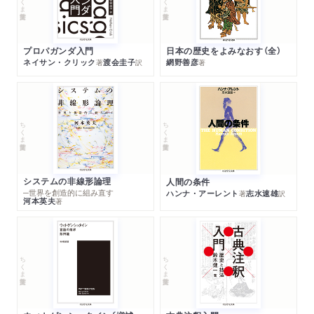
プロパガンダ入門
日本の歴史をよみなおす（全）
ネイサン・クリック
渡会圭子
網野善彦
著
訳
著
ちくま学芸文庫
ちくま学芸文庫
システムの非線形論理
人間の条件
─世界を創造的に組み直す
ハンナ・アーレント
志水速雄
著
訳
河本英夫
著
ちくま学芸文庫
ちくま学芸文庫