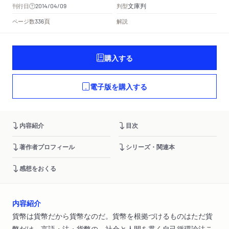
文庫判
刊行日
判型
2014/04/09
頁
ページ数
解説
336
購入する
電子版を購入する
内容紹介
目次
著作者プロフィール
シリーズ・関連本
感想をおくる
内容紹介
貨幣は貨幣だから貨幣なのだ。貨幣を根拠づけるものはただ貨
幣だけ。言語・法・貨幣の、社会と人間を貫く自己循環論法こ