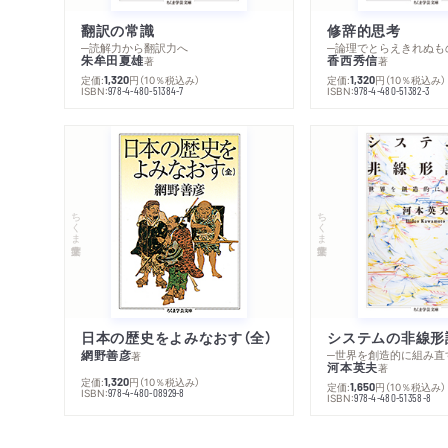
翻訳の常識
修辞的思考
─読解力から翻訳力へ
─論理でとらえきれぬも
朱牟田夏雄
香西秀信
著
著
定価:
円
（10％税込み）
定価:
円
（10％税込み）
1,320
1,320
ISBN:
ISBN:
978-4-480-51384-7
978-4-480-51382-3
ちくま学芸文庫
ちくま学芸文庫
日本の歴史をよみなおす（全）
システムの非線形
網野善彦
─世界を創造的に組み直
著
河本英夫
著
定価:
円
（10％税込み）
1,320
定価:
円
（10％税込み）
1,650
ISBN:
978-4-480-08929-8
ISBN:
978-4-480-51358-8