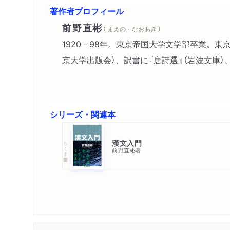
著作者プロフィール
前野直彬
（ まえの・なおあき ）
1920－98年。東京帝国大学文学部卒業。
京大学出版会）、訳書に『唐詩選』（岩波文庫）
シリーズ・関連本
漢文入門
ちくま学芸文庫
前野直彬
著