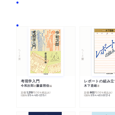
ちくま文庫
ちくま学芸文庫
考現学入門
レポートの組み立
今和次郎
藤森照信
木下是雄
著
編
著
定価:
円
（10％税込み）
定価:
円
（10％税込み）
1,210
902
ISBN:
ISBN:
978-4-480-02115-1
978-4-480-08121-6