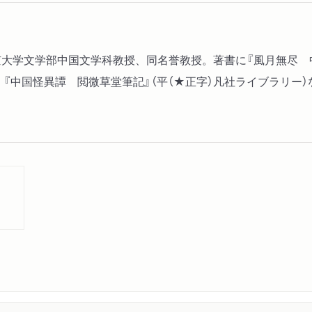
第５章 思想
孔子の思想／諸子百家／漢
東京大学文学部中国文学科教授、同名誉教授。著書に『風月無尽 
第６章 日本の漢文学
、『中国怪異譚 閲微草堂筆記』（平（★正字）凡社ライブラリー
中国文化の伝来／平安時代
漢文学