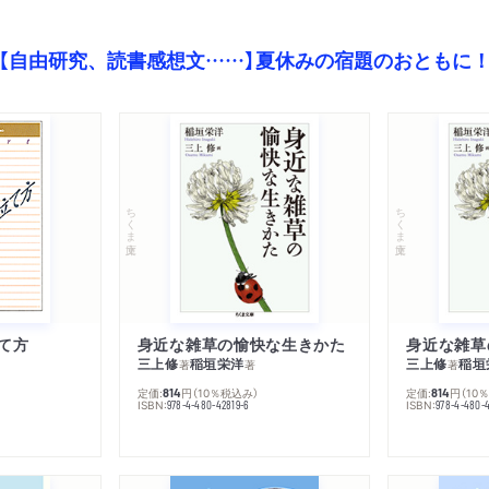
【自由研究、読書感想文……】夏休みの宿題のおともに
ちくま文庫
ちくま文庫
て方
身近な雑草の愉快な生きかた
身近な雑草
三上修
稲垣栄洋
三上修
稲垣
著
著
著
定価:
円
（10％税込み）
定価:
円
（10
814
814
ISBN:
ISBN:
978-4-480-42819-6
978-4-480-