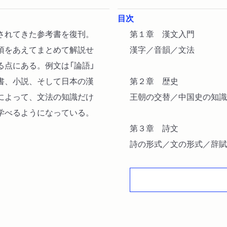
目次
されてきた参考書を復刊。
第１章 漢文入門
項をあえてまとめて解説せ
漢字／音韻／文法
る点にある。例文は「論語」
書、小説、そして日本の漢
第２章 歴史
によって、文法の知識だけ
王朝の交替／中国史の知識
学べるようになっている。
第３章 詩文
詩の形式／文の形式／辞賦
／唐の詩文／宋以後の詩文
第４章 小説
小説の起源／六朝の小説／