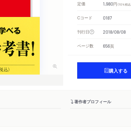
定価
1,980
円
（10％税込
Cコード
0187
刊行日
2018/08/08
ページ数
656
頁
購入する
著作者プロフィール