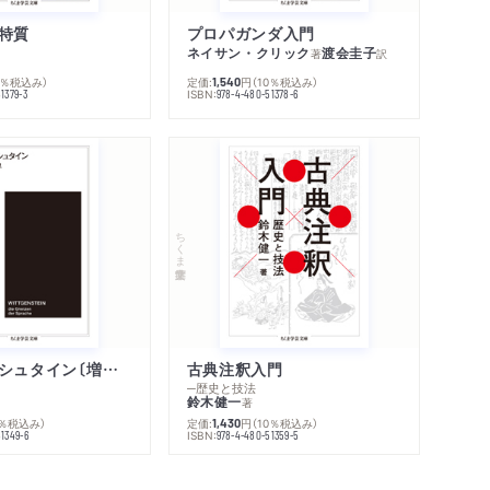
シリーズ・関連本
特質
プロパガンダ入門
感想をおくる
ネイサン・クリック
渡会圭子
著
訳
0％税込み）
定価:
円
（10％税込み）
1,540
ISBN:
1379-3
978-4-480-51378-6
ちくま学芸文庫
ウィトゲンシュタイン〔増補新版〕
古典注釈入門
─歴史と技法
鈴木健一
著
0％税込み）
定価:
円
（10％税込み）
1,430
ISBN:
51349-6
978-4-480-51359-5