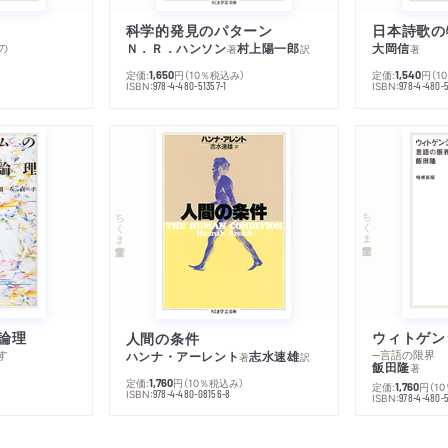
科学的発見のパターン
日本詩歌の
の
Ｎ．Ｒ．ハンソン
村上陽一郎
大岡信
著
訳
著
定価:
円
（10％税込み）
定価:
円
（1
1,650
1,540
ISBN:
ISBN:
978-4-480-51357-1
978-4-480-5
ちくま学芸文庫
ちくま学芸文庫
論理
人間の条件
す
─言語の限界
ハンナ・アーレント
志水速雄
著
訳
飯田隆
著
定価:
円
（10％税込み）
1,760
定価:
円
（1
1,760
ISBN:
978-4-480-08156-8
ISBN:
978-4-480-