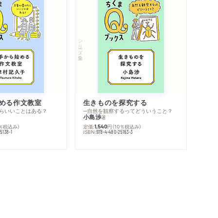
シリーズ・全集
める作文教室
生きものを探究する
らいいことはある？
─自然を観察するってどういうこと？
小島渉
著
0％税込み）
定価:
円
（10％税込み）
1,540
ISBN:
5138-1
978-4-480-25163-3