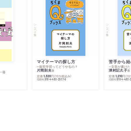
シリーズ・全集
シリーズ・全集
マイテーマの探し方
苦手から始
─探究学習ってどうやるの？
─文章が書けた
片岡則夫
津村記久子
著
著
一冊
定価:
円
（10％税込み）
定価:
円
（1
1,320
1,210
ISBN:
ISBN:
978-4-480-25117-6
978-4-480-2