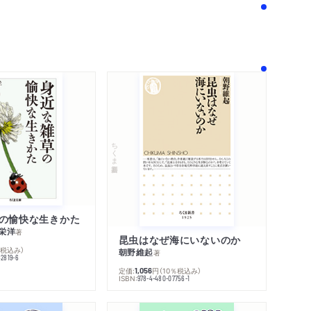
！
ちくま新書
の愉快な生きかた
栄洋
著
昆虫はなぜ海にいないのか
％税込み）
朝野維起
著
42819-6
定価:
円
（10％税込み）
1,056
ISBN:
978-4-480-07756-1