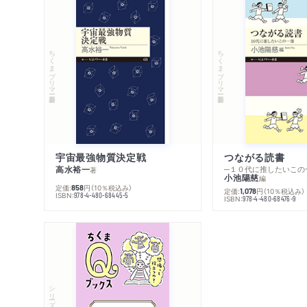
ちくまプリマー新書
ちくまプリマー新書
宇宙最強物質決定戦
つながる読書
高水裕一
─１０代に推したいこの
著
小池陽慈
編
定価:
円
（10％税込み）
858
定価:
円
（10％税込み）
1,078
ISBN:
978-4-480-68445-5
ISBN:
978-4-480-68476-9
シリーズ・全集