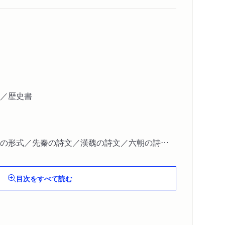
／歴史書
の形式／先秦の詩文／漢魏の詩文／六朝の詩文
目次をすべて読む
唐の小説／宗元の小説／明清の小説／文学革命