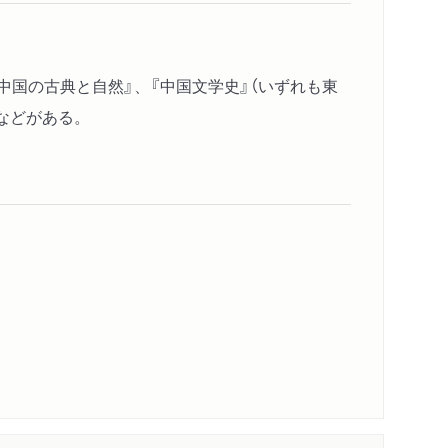
唐の思想／宋元明清の思想
中国の古典と自然』、『中国文学史』（いずれも東
）などがある。
の漢文学／鎌倉室町時代の漢文学／江戸時代の