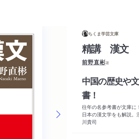
ちくま学芸文庫
精講 漢文
前野直彬
著
中国の歴史や
書！
往年の名参考書が文庫に
日本の漢文学をも解説。
川貴司
Next slide