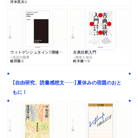
河本英夫
著
ちくま学芸文庫
ちくま学芸文庫
ウィトゲンシュタイン〔増補新版〕
古典注釈入門
─言語の限界
─歴史と技法
飯田隆
鈴木健一
著
著
【自由研究、読書感想文……】夏休みの宿題のおと
もに！
ちくま文庫
ちくま学芸文庫