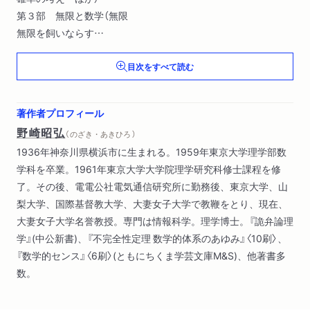
第３部 無限と数学（無限
無限を飼いならす
無限小数を受け入れる ほか）
目次をすべて読む
著作者プロフィール
野崎昭弘
（ のざき・あきひろ ）
1936年神奈川県横浜市に生まれる。1959年東京大学理学部数
学科を卒業。1961年東京大学大学院理学研究科修士課程を修
了。その後、電電公社電気通信研究所に勤務後、東京大学、山
梨大学、国際基督教大学、大妻女子大学で教鞭をとり、現在、
大妻女子大学名誉教授。専門は情報科学。理学博士。『詭弁論理
学』(中公新書)、『不完全性定理 数学的体系のあゆみ』〈10刷〉、
『数学的センス』〈6刷〉(ともにちくま学芸文庫M&S)、他著書多
数。