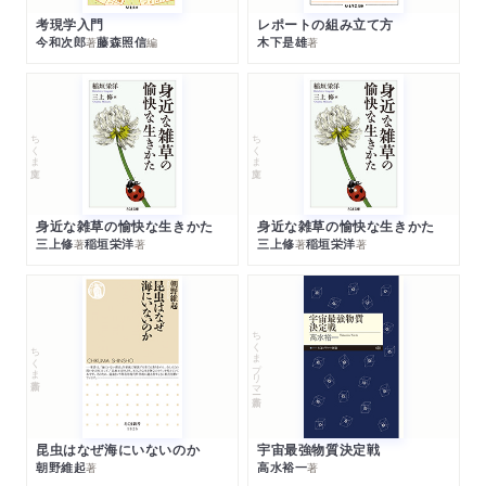
考現学入門
レポートの組み立て方
今和次郎
藤森照信
木下是雄
著
編
著
ちくま文庫
ちくま文庫
身近な雑草の愉快な生きかた
身近な雑草の愉快な生きかた
三上修
稲垣栄洋
三上修
稲垣栄洋
著
著
著
著
ちくまプリマー新書
ちくま新書
昆虫はなぜ海にいないのか
宇宙最強物質決定戦
朝野維起
高水裕一
著
著