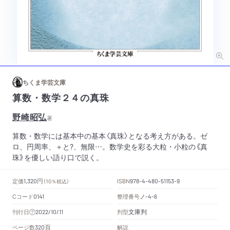
ちくま学芸文庫
算数・数学２４の真珠
野崎昭弘
著
算数・数学には基本中の基本〈真珠〉となる考え方がある。ゼ
ロ、円周率、＋と?、無限…。数学史を彩る大粒・小粒の《真
珠》を優しい語り口で説く。
円
定価
ISBN
1,320
（10％税込）
978-4-480-51153-9
Cコード
整理番号
ノ
0141
-4-6
文庫判
刊行日
判型
2022/10/11
頁
ページ数
解説
320