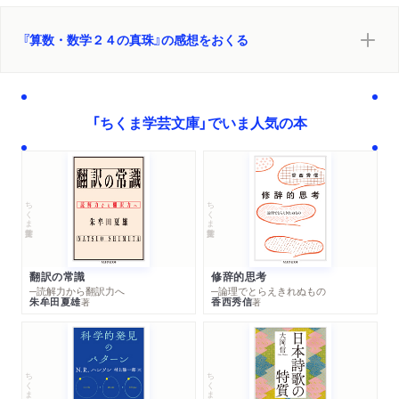
『算数・数学２４の真珠』の感想をおくる
「ちくま学芸文庫」でいま人気の本
ちくま学芸文庫
ちくま学芸文庫
翻訳の常識
修辞的思考
─読解力から翻訳力へ
─論理でとらえきれぬもの
朱牟田夏雄
香西秀信
著
著
ちくま学芸文庫
ちくま学芸文庫