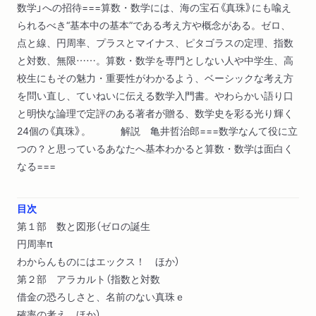
数学」への招待===算数・数学には、海の宝石《真珠》にも喩え
られるべき“基本中の基本”である考え方や概念がある。ゼロ、
点と線、円周率、プラスとマイナス、ピタゴラスの定理、指数
と対数、無限……。算数・数学を専門としない人や中学生、高
校生にもその魅力・重要性がわかるよう、ベーシックな考え方
を問い直し、ていねいに伝える数学入門書。やわらかい語り口
と明快な論理で定評のある著者が贈る、数学史を彩る光り輝く
24個の《真珠》。 解説 亀井哲治郎===数学なんて役に立
つの？と思っているあなたへ基本わかると算数・数学は面白く
なる===
目次
第１部 数と図形（ゼロの誕生
円周率π
わからんものにはエックス！ ほか）
第２部 アラカルト（指数と対数
借金の恐ろしさと、名前のない真珠ｅ
確率の考え ほか）