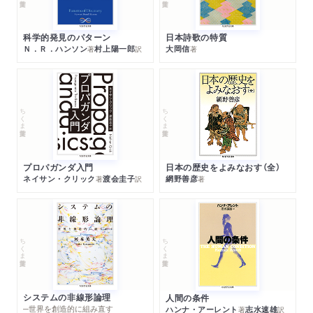
科学的発見のパターン
日本詩歌の特質
Ｎ．Ｒ．ハンソン
村上陽一郎
大岡信
著
訳
著
ちくま学芸文庫
ちくま学芸文庫
プロパガンダ入門
日本の歴史をよみなおす（全）
ネイサン・クリック
渡会圭子
網野善彦
著
訳
著
ちくま学芸文庫
ちくま学芸文庫
システムの非線形論理
人間の条件
─世界を創造的に組み直す
ハンナ・アーレント
志水速雄
著
訳