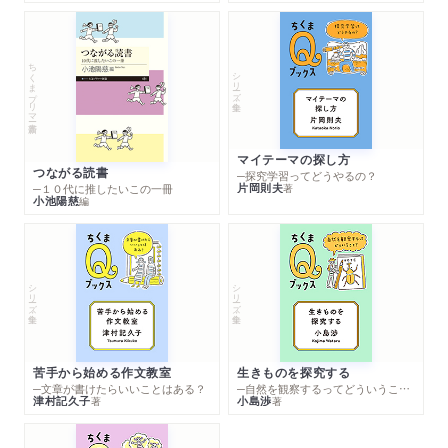
ちくまプリマー新書
シリーズ・全集
マイテーマの探し方
つながる読書
─探究学習ってどうやるの？
片岡則夫
著
─１０代に推したいこの一冊
小池陽慈
編
シリーズ・全集
シリーズ・全集
苦手から始める作文教室
生きものを探究する
─文章が書けたらいいことはある？
─自然を観察するってどういうこと？
津村記久子
小島渉
著
著