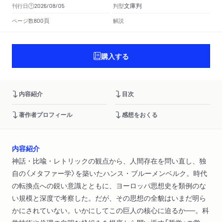
文庫判
刊行日
判型
2026/08/05
頁
ページ数
解説
800
購入する
内容紹介
目次
著作者プロフィール
感想をおくる
内容紹介
神話・比喩・レトリックの観点から、人間存在を問い直し、独
自の〈メタファー学〉を築いたハンス・ブルーメンベルク。時代
の転換点への鋭い意識とともに、ヨーロッパ思想史を類例のな
い規模と深度で考察した。だが、その思想の全貌はいまだ明ら
かにされていない。いかにしてこの巨人の核心に迫るか──。科