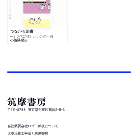
ちくまプリマー新書
つながる読書
─１０代に推したいこの一冊
小池陽慈
編
〒111-8755
東京都台東区蔵前2-5-3
会社概要
会社ロゴ・銘板について
太宰治賞
太宰治と筑摩書房