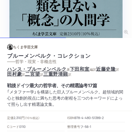
ちくま学芸文庫
ブルーメンベルク・コレクション
——哲学・現実・非概念性
ハンス・ブルーメンベルク
下田和宣
近藤史隆
著
編訳
訳
田村豪
二宮望
三重野清顕
訳
訳
訳
戦後ドイツ最大の哲学者、その精選論考17篇
「メタファー学」を構築した巨人ブルーメンベルク。超領域的関
心と独創的視点に満ちた思考の射程を三つのキーワードによっ
て照らし出す精選論文集。
円
定価
ISBN
2,310
（10％税込）
978-4-480-51389-2
Cコード
整理番号
フ
0110
-56-1