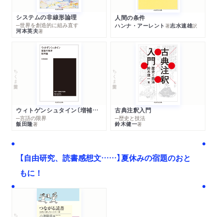
システムの非線形論理
人間の条件
─世界を創造的に組み直す
ハンナ・アーレント
志水速雄
著
訳
河本英夫
著
ちくま学芸文庫
ちくま学芸文庫
ウィトゲンシュタイン〔増補新版〕
古典注釈入門
─言語の限界
─歴史と技法
飯田隆
鈴木健一
著
著
【自由研究、読書感想文……】夏休みの宿題のおと
もに！