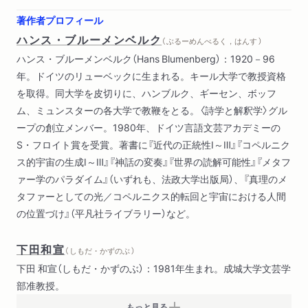
現実概念と神話の潜在的影響力（1971）
著作者プロフィール
生活世界と現実概念（1972）
ハンス・ブルーメンベルク
（ ぶるーめんべるく，はんす ）
ハンス・ブルーメンベルク（Hans Blumenberg）：1920－96
第三部 非概念性
年。ドイツのリューベックに生まれる。キール大学で教授資格
教父学における古代哲学の批判と受容――伝承の形態学のため
を取得。同大学を皮切りに、ハンブルク、ギーセン、ボッフ
の構造分析（1959）
ム、ミュンスターの各大学で教鞭をとる。〈詩学と解釈学〉グル
ソクラテスと「曖昧な対象」――美的対象の存在論という伝統に
ープの創立メンバー。1980年、ドイツ言語文芸アカデミーの
対峙するポール・ヴァレリー（1964）
S・フロイト賞を受賞。著書に『近代の正統性Ⅰ～Ⅲ』『コペルニク
美的対象の本質的多義性（1966）
ス的宇宙の生成Ⅰ～Ⅲ』『神話の変奏』『世界の読解可能性』『メタフ
貨幣か生か――ゲオルク・ジンメルの哲学がもつ一貫性へのメ
ァー学のパラダイム』（いずれも、法政大学出版局）、『真理のメ
タファー学的研究（1976）
タファーとしての光／コペルニクス的転回と宇宙における人間
非概念性の理論（1970年代半ば）
の位置づけ』（平凡社ライブラリー）など。
予型――政治的神話の変奏（1980年代前半）
真理の厳格主義――「エジプト人モーセ」（1980年代後半）
下田和宣
（ しもだ・かずのぶ ）
文献表
下田 和宣（しもだ・かずのぶ）：1981年生まれ。成城大学文芸学
編訳者解説
部准教授。
もっと見る