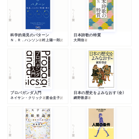
ちくま学芸文庫
ちくま学芸文庫
科学的発見のパターン
日本詩歌の特質
Ｎ．Ｒ．ハンソン
村上陽一郎
大岡信
著
訳
著
ちくま学芸文庫
ちくま学芸文庫
プロパガンダ入門
日本の歴史をよみなおす（全）
ネイサン・クリック
渡会圭子
網野善彦
著
訳
著
ちくま学芸文庫
ちくま学芸文庫