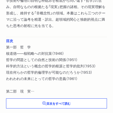
学技術や倫理の自明な枠組みを根底から問い返す「哲学」の営
み。自明なものの根拠たる「現実」把握の諸相。その現実理解を
形成し、維持する「非概念性」の領域。本書はこれら三つのテー
マに沿って論考を精選・訳出。超領域的関心と独創的視点に満
ちた思考の射程に光を当てる。
目次
第一部 哲 学
核道徳――核戦略への対抗策（1946）
哲学の問題としての自然と技術の関係（1951）
科学的方法という概念の哲学的根源と哲学的批判（1953）
現在何らかの哲学的倫理学が可能なのだろうか（1953）
われわれの未来にとっての哲学の意義（1961）
第二部 現 実
哲学の言語的現実（1946/47）
目次をすべて読む
現実概念と小説の可能性（1964）
現実概念と国家論（1968）