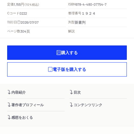
円
定価
ISBN
1,155
（10％税込）
978-4-480-07754-7
Cコード
整理番号
0222
１９２４
新書判
刊行日
判型
2026/07/07
頁
ページ数
解説
304
購入する
電子版を購入する
内容紹介
目次
著作者プロフィール
コンテンツリンク
感想をおくる