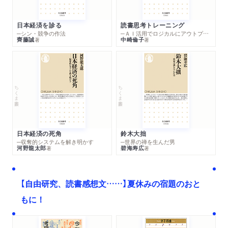
職化／対外協調から強硬路線へ／中国のリベラリストとナショ
ナリスト／ナショナリズムと兵役の距離／変容する人民解放軍
日本経済を診る
読書思考トレーニング
／人民解放軍と中国社会／改革開放がもたらしたもの
─シン・競争の作法
─ＡＩ活用でロジカルにアウトプットする技法
齊藤誠
中崎倫子
著
著
おわりに
「中国は平和を愛する」の起源／揺れ動く中国の戦争観
ちくま新書
ちくま新書
あとがき
関連年表
参考文献
日本経済の死角
鈴木大拙
─収奪的システムを解き明かす
─世界の禅を生んだ男
河野龍太郎
碧海寿広
著
著
【自由研究、読書感想文……】夏休みの宿題のおと
もに！