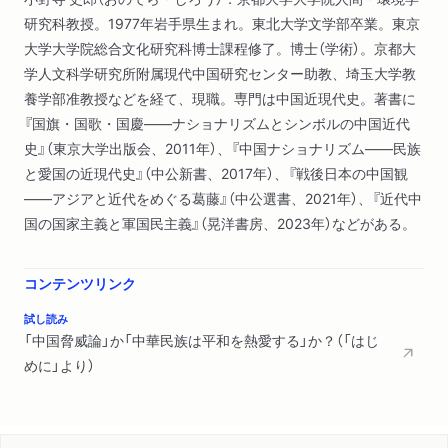
判／纏足とジェンダー／紀律を重んじる「尚武」／暴力を行使す
研究科教授。1977年岩手県生まれ。東北大学文学部卒業。東京
る「尚武」／二つの「尚武」のジレンマ／「やむを得なければ暴力
大学大学院総合文化研究科博士課程修了。博士（学術）。京都大
で」／近代中国の平和論の特徴
学人文科学研究所附属現代中国研究センター助教、埼玉大学教
養学部准教授などを経て、現職。専門は中国近現代史。著書に
第二章 「軍閥」の時代──中華民国北京政府期
『国旗・国歌・国慶――ナショナリズムとシンボルの中国近代
１ 革命戦争と新国家の模索
史』（東京大学出版会、2011年）、『中国ナショナリズム――民族
辛亥革命とメディア／革命戦争の理念と現実／軍隊の膨張と治
と愛国の近現代史』（中公新書、2017年）、『戦後日本の中国観
安の悪化／ふたたび秩序を重視する「尚武」へ／徴兵制導入の困
――アジアと近代をめぐる葛藤』（中公選書、2021年）、『近代中
難／「軍閥混戦」の時代
国の国家主義と軍国民主義』（晃洋書房、2023年）などがある。
２ 北京政府期の戦争論と平和論
『東方雑誌』の折衷論／『新青年』の全面西洋化論／『東方雑誌』と
『新青年』の論争／「公理が強権に戦勝した」／武力否定の時代／
コンテンツリンク
五四運動と暴力／大戦後の世界主義と平和主義／「強権」への再
試し読み
注目／国家主義的教育／知識人と兵士の距離／曲折する戦争観
「中国脅威論」か「中華民族は平和を熱愛する」か？（「はじ
と平和観第三章 政党国家体制と「党軍」―中華民国南京国民政
めに」より）
府期
第三章 政党国家体制と「党軍」──中華民国南京国民政府期