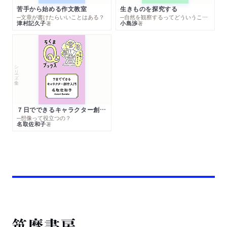
苦手から始める作文教室
生きものを探究する
─文章が書けたらいいことはある？
─自然を観察するってどういうこと？
津村記久子
小島渉
著
著
シリーズ・全集
７日でできるキャラクター創作入門
─想像って役立つの？
名取佐和子
著