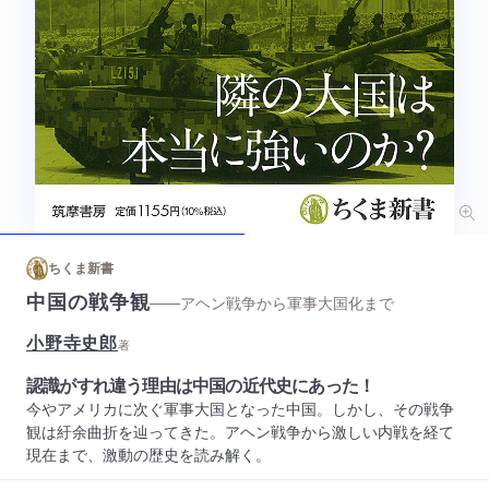
ちくま新書
中国の戦争観
——アヘン戦争から軍事大国化まで
小野寺史郎
著
認識がすれ違う理由は中国の近代史にあった！
今やアメリカに次ぐ軍事大国となった中国。しかし、その戦争
観は紆余曲折を辿ってきた。アヘン戦争から激しい内戦を経て
現在まで、激動の歴史を読み解く。