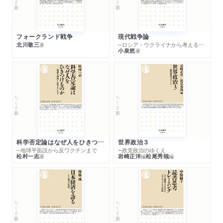
国共内戦の再開／「軍隊の国家化」の困難／国共内戦の帰趨／共
産党はなぜ勝利したのか／東西冷戦と朝鮮戦争／社会の武装解
除／人民共和国初期の兵役政策／義務兵役制の開始／統治権力
フォークランド戦争
現代戦争論
の浸透／兵役負担の不均等／「平和」を掲げた外交
北川敬三
─ロシア・ウクライナから考える世界の行方
著
小泉悠
著
２ 中ソ対立と先鋭化する中国
中ソ対立のはじまり／大躍進と軍事政策の急進化／対外関係の
悪化／文化大革命と人民解放軍／孤立する中国／米中接近への
転換／海洋権益への視線／毛沢東時代の兵士とジェンダー／毛
ちくま新書
ちくま新書
沢東時代の戦争観と平和観
第五章 現代世界のなかの中国──改革開放から大国化へ
１ 改革開放と中国の変容
科学否定論はなぜ人をひきつけるのか
世界政治３
─地球平面説から反ワクチンまで
─政党政治のゆくえ
文革の終結から改革開放へ／中越戦争と軍隊改革の開始／「反帝
松村一志
岩崎正洋
松尾秀哉
著
編
編
国主義」外交の転換／「文化熱」の中の中華民族論／近現代史認
識問題と天安門事件／西側との対立構図／軍人の地位低下／経
済的要因／一人っ子政策の影響
２ 中国の大国化とナショナリズムの問題
ちくま新書
ちくま新書
対外関係の調整／ナショナリズムの高まり／人民解放軍の専門