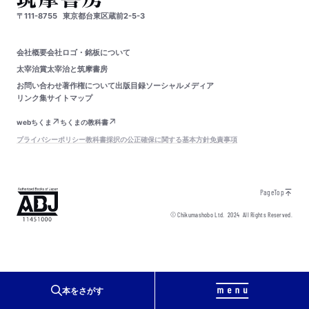
〒111-8755
東京都台東区蔵前2-5-3
会社概要
会社ロゴ・銘板について
太宰治賞
太宰治と筑摩書房
お問い合わせ
著作権について
出版目録
ソーシャルメディア
リンク集
サイトマップ
webちくま
ちくまの教科書
プライバシーポリシー
教科書採択の公正確保に関する基本方針
免責事項
PageTop
© Chikumashobo Ltd.
2024
All Rights Reserved.
本をさがす