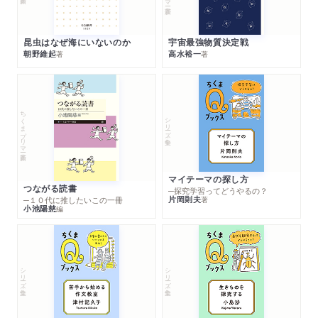
昆虫はなぜ海にいないのか
宇宙最強物質決定戦
朝野維起
高水裕一
著
著
ちくまプリマー新書
シリーズ・全集
マイテーマの探し方
つながる読書
─探究学習ってどうやるの？
片岡則夫
著
─１０代に推したいこの一冊
小池陽慈
編
シリーズ・全集
シリーズ・全集