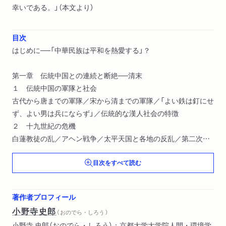
幸いである。」（本文より）
目次
はじめに──「中華民族は平和を熱愛する」？
第一章 伝統中国との連続と断絶──清末
１ 伝統中国の軍隊と社会
古代から唐までの軍隊／宋から清までの軍隊／「よい鉄は釘にせ
ず、よい男は兵にならず」／伝統的な漢人社会の特徴
２ 十九世紀の危機
白蓮教徒の乱／アヘン戦争／太平天国と各地の反乱／第二次ア
ヘン戦争
目次をすべて読む
３ 清の近代化の試み
督撫重権と「洋務」／「大一統」から「列国並立」へ／日清戦争／戊
戌変法／義和団戦争／光緒新政
著作者プロフィール
４ 「尚武」の流行
小野寺史郎
（ おのでら・しろう ）
「中国の武士道」／「競争は進化の母」／軍国民主義／辮髪への批
小野寺 史郎（おのでら・しろう）：京都大学大学院人間・環境学