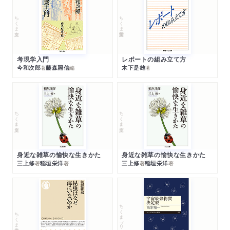
ちくま文庫
ちくま学芸文庫
考現学入門
レポートの組み立て方
今和次郎
藤森照信
木下是雄
著
編
著
ちくま文庫
ちくま文庫
身近な雑草の愉快な生きかた
身近な雑草の愉快な生きかた
三上修
稲垣栄洋
三上修
稲垣栄洋
著
著
著
著
ちくまプリマー新書
ちくま新書