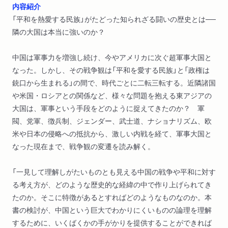
内容紹介
「平和を熱愛する民族」がたどった知られざる闘いの歴史とは──
隣の大国は本当に強いのか？
中国は軍事力を増強し続け、今やアメリカに次ぐ超軍事大国と
なった。しかし、その戦争観は「平和を愛する民族」と「政権は
銃口から生まれる」の間で、時代ごとに二転三転する。近隣諸国
や米国・ロシアとの関係など、様々な問題を抱える東アジアの
大国は、軍事という手段をどのように捉えてきたのか？ 軍
閥、党軍、徴兵制、ジェンダー、武士道、ナショナリズム、欧
米や日本の侵略への抵抗から、激しい内戦を経て、軍事大国と
なった現在まで、戦争観の変遷を読み解く。
「一見して理解しがたいものとも見える中国の戦争や平和に対す
る考え方が、どのような歴史的な経緯の中で作り上げられてき
たのか。そこに特徴があるとすればどのようなものなのか。本
書の検討が、中国という巨大でわかりにくいものの論理を理解
するために、いくばくかの手がかりを提供することができれば