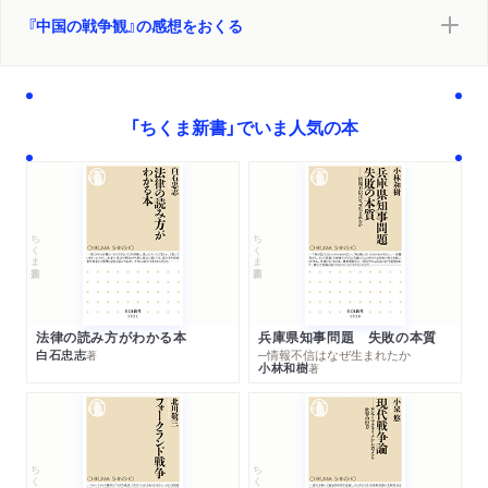
１ 国民革命の展開
『中国の戦争観』の感想をおくる
中国国民党と中国共産党／徴兵制をめぐる議論／民兵制をめぐ
る議論／党軍と准軍事組織／国民革命の中の軍事と社会／北伐
の完了2 南京国民政府の軍事政策／
２ 南京国民政府の軍事政策
「ちくま新書」でいま人気の本
軍権統一問題と満洲事変／孫文の平和論の問題点／国際社会へ
の期待と失望／「政権は銃口から生まれる」／国共内戦と長征／
兵役・軍事訓練とジェンダー／新生活運動と日本モデル／中華
民国の海軍と空軍
ちくま新書
ちくま新書
３ 日中戦争とその影響
華北分離工作と国共内戦の停止／「平和」を掲げた開戦／日中戦
争の展開／重慶国民政府の徴兵政策／徴兵忌避の要因／第二次
世界大戦と中国／徴兵制の理念と現実／日中戦争中の中国共産
法律の読み方がわかる本
兵庫県知事問題 失敗の本質
白石忠志
─情報不信はなぜ生まれたか
党／戦後に向けた動き／日中戦争がもたらしたもの第四章 東
著
小林和樹
著
西冷戦と中ソ対立の下で―毛沢東時代の中国
第四章 東西冷戦と中ソ対立の下──毛沢東時代の中国
１ 東西冷戦と中国の軍事
ちくま新書
ちくま新書