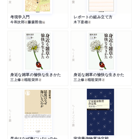
考現学入門
レポートの組み立て方
今和次郎
藤森照信
木下是雄
著
編
著
ちくま文庫
ちくま文庫
身近な雑草の愉快な生きかた
身近な雑草の愉快な生きかた
三上修
稲垣栄洋
三上修
稲垣栄洋
著
著
著
著
ちくまプリマー新書
ちくま新書
昆虫はなぜ海にいないのか
宇宙最強物質決定戦