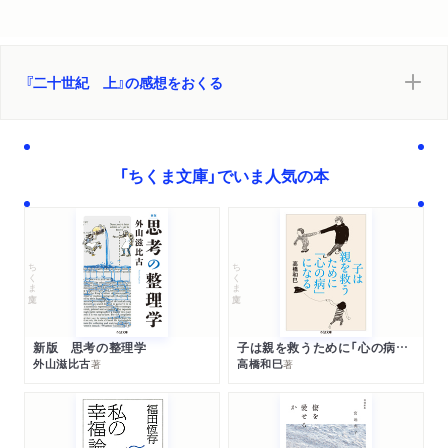
『二十世紀 上』の感想をおくる
「ちくま文庫」でいま人気の本
ちくま文庫
ちくま文庫
新版 思考の整理学
子は親を救うために「心の病」になる
外山滋比古
高橋和巳
著
著