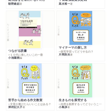
朝野維起
高水裕一
著
著
ちくまプリマー新書
シリーズ・全集
マイテーマの探し方
つながる読書
─探究学習ってどうやるの？
片岡則夫
著
─１０代に推したいこの一冊
小池陽慈
編
シリーズ・全集
シリーズ・全集
苦手から始める作文教室
生きものを探究する
─文章が書けたらいいことはある？
─自然を観察するってどういうこと？
津村記久子
小島渉
著
著