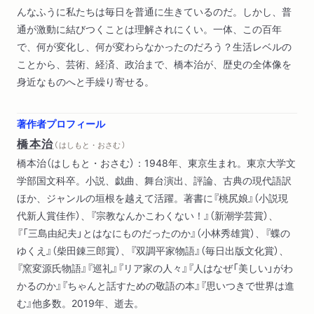
んなふうに私たちは毎日を普通に生きているのだ。しかし、普
通が激動に結びつくことは理解されにくい。一体、この百年
で、何が変化し、何が変わらなかったのだろう？生活レベルの
ことから、芸術、経済、政治まで、橋本治が、歴史の全体像を
身近なものへと手繰り寄せる。
著作者プロフィール
橋本治
（ はしもと・おさむ ）
橋本治（はしもと・おさむ）：1948年、東京生まれ。東京大学文
学部国文科卒。小説、戯曲、舞台演出、評論、古典の現代語訳
ほか、ジャンルの垣根を越えて活躍。著書に『桃尻娘』（小説現
代新人賞佳作）、『宗教なんかこわくない！』（新潮学芸賞）、
『「三島由紀夫」とはなにものだったのか』（小林秀雄賞）、『蝶の
ゆくえ』（柴田錬三郎賞）、『双調平家物語』（毎日出版文化賞）、
『窯変源氏物語』『巡礼』『リア家の人々』『人はなぜ「美しい」がわ
かるのか』『ちゃんと話すための敬語の本』『思いつきで世界は進
む』他多数。2019年、逝去。