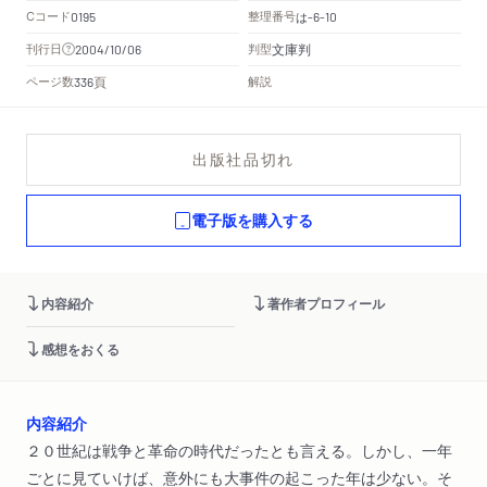
Cコード
整理番号
は
0195
-6-10
文庫判
刊行日
判型
2004/10/06
頁
ページ数
解説
336
出版社品切れ
電子版を購入する
内容紹介
著作者プロフィール
感想をおくる
内容紹介
２０世紀は戦争と革命の時代だったとも言える。しかし、一年
ごとに見ていけば、意外にも大事件の起こった年は少ない。そ