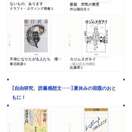
ないもの、あります
新版 空気の教育
クラフト・エヴィング商會
著
外山滋比古
著
ちくま文庫
ちくま文庫
不幸になりたがる人たち 増補新版
カジムヌガタイ
春日武彦
─風が語る沖縄戦
著
比嘉慂
著
【自由研究、読書感想文……】夏休みの宿題のおと
もに！
ちくま文庫
ちくま学芸文庫