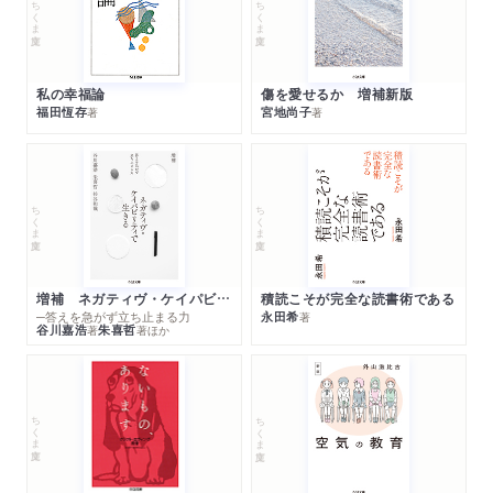
ちくま文庫
ちくま文庫
私の幸福論
傷を愛せるか 増補新版
福田恆存
宮地尚子
著
著
ちくま文庫
ちくま文庫
増補 ネガティヴ・ケイパビリティで生きる
積読こそが完全な読書術である
─答えを急がず立ち止まる力
永田希
著
谷川嘉浩
朱喜哲
著
著
ほか
ちくま文庫
ちくま文庫