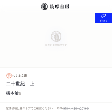
share
share
ちくま文庫
二十世紀 上
橋本治
著
定価
価格は各ストアでご確認ください
ISBN
978-4-480-42019-0