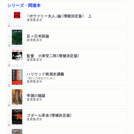
シリーズ・関連本
ちくま学芸文庫
『ボヴァリー夫人』論〔増補決定版〕 上
蓮實重彦
著
ちくま学芸文庫
反＝日本語論
蓮實重彦
著
ちくま学芸文庫
監督 小津安二郎〔増補決定版〕
蓮實重彦
著
ハリウッド映画史講義
ちくま学芸文庫
─翳りの歴史のために
蓮實重彦
著
ちくま学芸文庫
帝国の陰謀
蓮實重彦
著
ちくま学芸文庫
ゴダール革命〔増補決定版〕
蓮實重彦
著