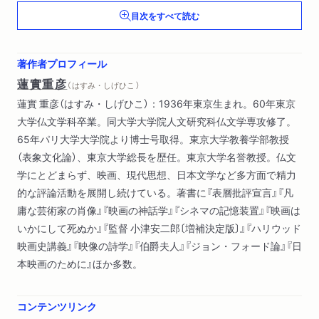
目次をすべて読む
もろもろの謝辞――あとがきにかえて――
文庫版あとがき
著作者プロフィール
書誌
蓮實重彦
（ はすみ・しげひこ ）
人名索引
蓮實 重彦（はすみ・しげひこ）：1936年東京生まれ。60年東京
大学仏文学科卒業。同大学大学院人文研究科仏文学専攻修了。
65年パリ大学大学院より博士号取得。東京大学教養学部教授
（表象文化論）、東京大学総長を歴任。東京大学名誉教授。仏文
学にとどまらず、映画、現代思想、日本文学など多方面で精力
的な評論活動を展開し続けている。著書に『表層批評宣言』『凡
庸な芸術家の肖像』『映画の神話学』『シネマの記憶装置』『映画は
いかにして死ぬか』『監督 小津安二郎〔増補決定版〕』『ハリウッド
映画史講義』『映像の詩学』『伯爵夫人』『ジョン・フォード論』『日
本映画のために』ほか多数。
コンテンツリンク