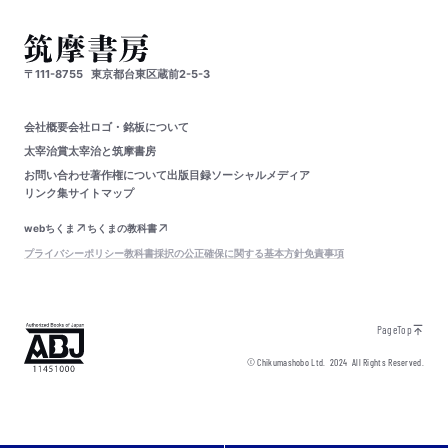
〒111-8755
東京都台東区蔵前2-5-3
会社概要
会社ロゴ・銘板について
太宰治賞
太宰治と筑摩書房
お問い合わせ
著作権について
出版目録
ソーシャルメディア
リンク集
サイトマップ
webちくま
ちくまの教科書
プライバシーポリシー
教科書採択の公正確保に関する基本方針
免責事項
PageTop
© Chikumashobo Ltd.
2024
All Rights Reserved.