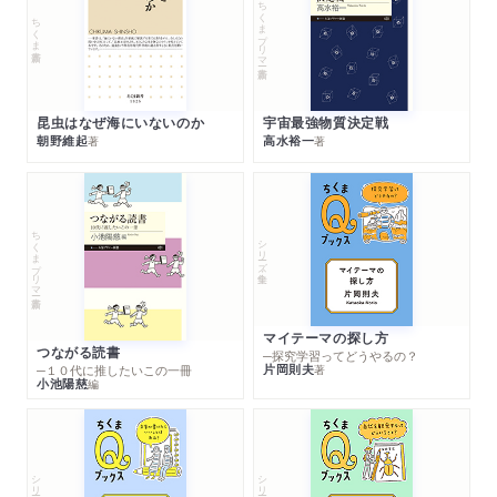
ちくまプリマー新書
ちくま新書
昆虫はなぜ海にいないのか
宇宙最強物質決定戦
朝野維起
高水裕一
著
著
ちくまプリマー新書
シリーズ・全集
マイテーマの探し方
つながる読書
─探究学習ってどうやるの？
片岡則夫
著
─１０代に推したいこの一冊
小池陽慈
編
シリーズ・全集
シリーズ・全集