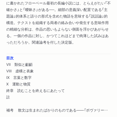
に書かれたフローベール最初の長編小説には、とらえがたい「不
確かさ」と「曖昧さ」がある──。細部の意義深い配置である「主
題論」的体系と語りの形式を含めた物語を意味する「説話論」的
構造。テクストを組織する両者の絡み合いや発生する意味作用
の精細な分析は、作品の思いもよらない側面を浮かびあがらせ
る。一個の作品に対し、かつてこれほどまで肉薄した試みはあ
っただろうか。関連論考を付した決定版。
目次
Ⅶ 類似と齟齬
Ⅷ 虚構と表象
Ⅸ 言葉と数字
Ⅹ 運動と物質
終章 読むことを終えるにあたって
註
補考 散文は生まれたばかりのものである――『ボヴァリー夫
人』のテクストに挿入された「余白」についての考察