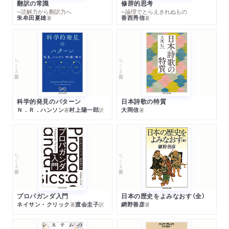
翻訳の常識
修辞的思考
─読解力から翻訳力へ
─論理でとらえきれぬもの
朱牟田夏雄
香西秀信
著
著
ちくま学芸文庫
ちくま学芸文庫
科学的発見のパターン
日本詩歌の特質
Ｎ．Ｒ．ハンソン
村上陽一郎
大岡信
著
訳
著
ちくま学芸文庫
ちくま学芸文庫
プロパガンダ入門
日本の歴史をよみなおす（全）
ネイサン・クリック
渡会圭子
網野善彦
著
訳
著