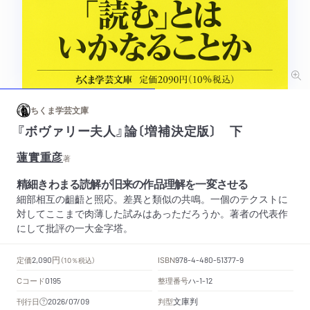
ちくま学芸文庫
『ボヴァリー夫人』論〔増補決定版〕 下
蓮實重彦
著
精細きわまる読解が旧来の作品理解を一変させる
細部相互の齟齬と照応。差異と類似の共鳴。一個のテクストに
対してここまで肉薄した試みはあっただろうか。著者の代表作
にして批評の一大金字塔。
円
定価
ISBN
2,090
（10％税込）
978-4-480-51377-9
Cコード
整理番号
ハ
0195
-1-12
文庫判
刊行日
判型
2026/07/09