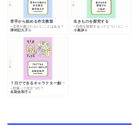
苦手から始める作文教室
生きものを探究する
─文章が書けたらいいことはある？
─自然を観察するってどういうこと？
津村記久子
小島渉
著
著
シリーズ・全集
７日でできるキャラクター創作入門
─想像って役立つの？
名取佐和子
著