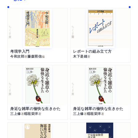
ちくま文庫
ちくま学芸文庫
考現学入門
レポートの組み立て方
今和次郎
藤森照信
木下是雄
著
編
著
ちくま文庫
ちくま文庫
身近な雑草の愉快な生きかた
身近な雑草の愉快な生きかた
三上修
稲垣栄洋
三上修
稲垣栄洋
著
著
著
著