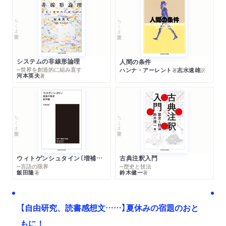
ちくま学芸文庫
ちくま学芸文庫
システムの非線形論理
人間の条件
─世界を創造的に組み直す
ハンナ・アーレント
志水速雄
著
訳
河本英夫
著
ちくま学芸文庫
ちくま学芸文庫
ウィトゲンシュタイン〔増補新版〕
古典注釈入門
─言語の限界
─歴史と技法
飯田隆
鈴木健一
著
著
【自由研究、読書感想文……】夏休みの宿題のおと
もに！