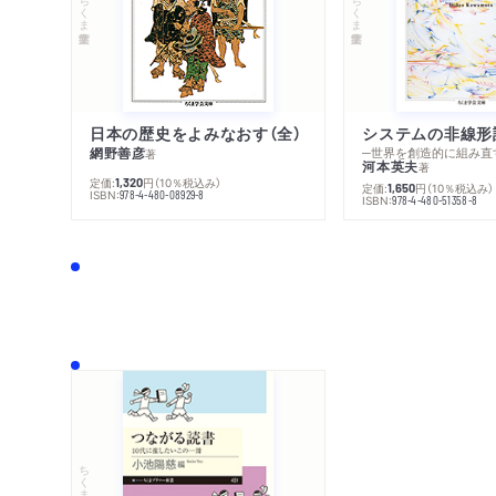
ちくま学芸文庫
ちくま学芸文庫
日本の歴史をよみなおす（全）
システムの非線形
網野善彦
─世界を創造的に組み直
著
河本英夫
著
定価:
円
（10％税込み）
1,320
定価:
円
（10％税込み）
1,650
ISBN:
978-4-480-08929-8
ISBN:
978-4-480-51358-8
ちくまプリマー新書