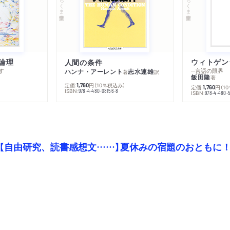
ちくま学芸文庫
ちくま学芸文庫
論理
人間の条件
す
─言語の限界
ハンナ・アーレント
志水速雄
著
訳
飯田隆
著
定価:
円
（10％税込み）
1,760
定価:
円
（1
1,760
ISBN:
978-4-480-08156-8
ISBN:
978-4-480-
【自由研究、読書感想文……】夏休みの宿題のおともに