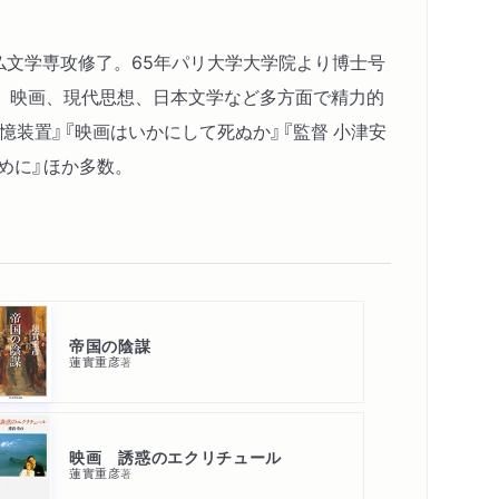
科仏文学専攻修了。65年パリ大学大学院より博士号
、映画、現代思想、日本文学など多方面で精力的
憶装置』『映画はいかにして死ぬか』『監督 小津安
ために』ほか多数。
帝国の陰謀
蓮實重彦
著
映画 誘惑のエクリチュール
蓮實重彦
著