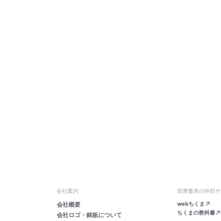
会社案内
筑摩書房の外部サ
webちくま
会社概要
ちくまの教科書
会社ロゴ・銘板について