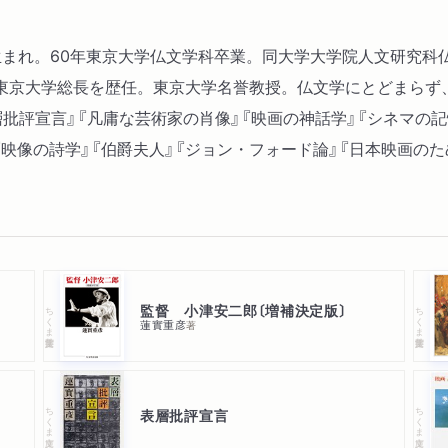
東京生まれ。60年東京大学仏文学科卒業。同大学大学院人文研究
、東京大学総長を歴任。東京大学名誉教授。仏文学にとどまらず
批評宣言』『凡庸な芸術家の肖像』『映画の神話学』『シネマの記
『映像の詩学』『伯爵夫人』『ジョン・フォード論』『日本映画の
監督 小津安二郎〔増補決定版〕
ちくま学芸文庫
ちくま学芸文庫
蓮實重彦
著
ちくま文庫
ちくま文庫
表層批評宣言