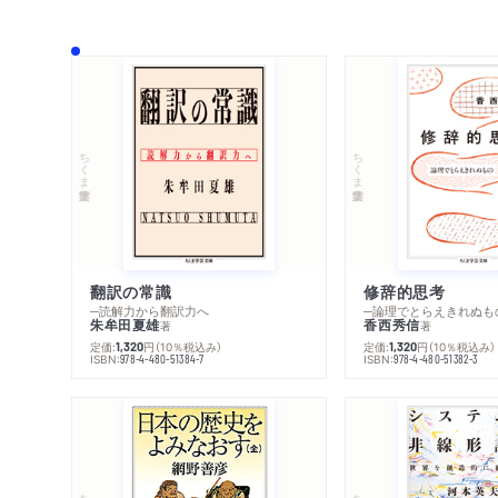
ちくま学芸文庫
ちくま学芸文庫
翻訳の常識
修辞的思考
─読解力から翻訳力へ
─論理でとらえきれぬも
朱牟田夏雄
香西秀信
著
著
定価:
円
（10％税込み）
定価:
円
（10％税込み）
1,320
1,320
ISBN:
ISBN:
978-4-480-51384-7
978-4-480-51382-3