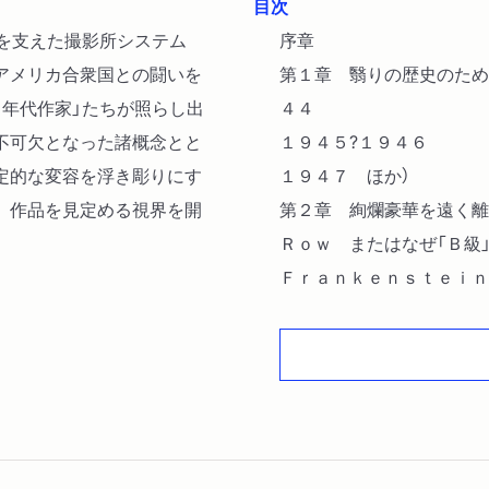
目次
を支えた撮影所システム
序章
アメリカ合衆国との闘いを
第１章 翳りの歴史のため
０年代作家」たちが照らし出
４４
不可欠となった諸概念とと
１９４５?１９４６
定的な変容を浮き彫りにす
１９４７ ほか）
、作品を見定める視界を開
第２章 絢爛豪華を遠く離
Ｒｏｗ またはなぜ「Ｂ級
Ｆｒａｎｋｅｎｓｔｅｉｎ
Ｐｉｃｔｕｒｅｓ ｏｆ 
第３章 神話都市の廃墟で
タッグマッチ
双頭の鷲は死んだ
合衆国対パラマウント映画
終章