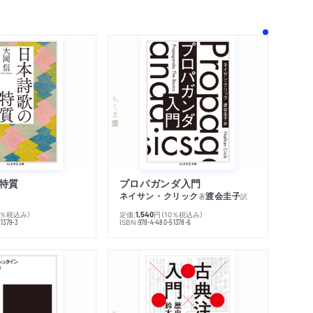
ちくま学芸文庫
特質
プロパガンダ入門
ネイサン・クリック
渡会圭子
著
訳
0％税込み）
定価:
円
（10％税込み）
1,540
ISBN:
1379-3
978-4-480-51378-6