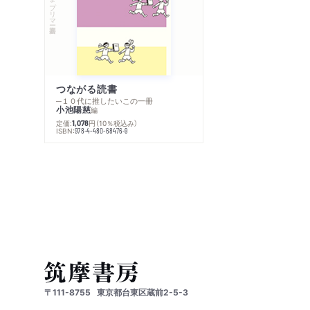
つながる読書
─１０代に推したいこの一冊
小池陽慈
編
定価:
円
（10％税込み）
1,078
ISBN:
978-4-480-68476-9
〒111-8755
東京都台東区蔵前2-5-3