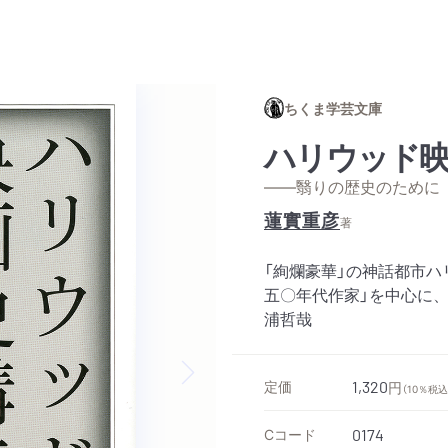
ちくま学芸文庫
ハリウッド映
——翳りの歴史のために
蓮實重彦
著
「絢爛豪華」の神話都市
五〇年代作家」を中心に
浦哲哉
定価
1,320
円
（10％税込
Next slide
Cコード
0174