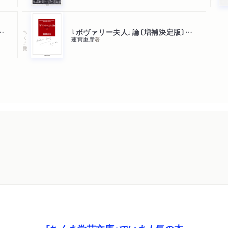
』論〔増補決定版〕 上
『ボヴァリー夫人』論〔増補決定版〕 下
ちくま学芸文庫
蓮實重彦
著