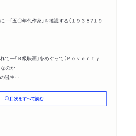
に―「五〇年代作家」を擁護する（１９３５?１９
れて―「Ｂ級映画」をめぐって（Ｐｏｖｅｒｔｙ
」なのか
の誕生
ｔｈｅ Ｂ ｌｏｔ 語源探索 ほか）
―「ハリウッド撮影所システム」の崩壊（ＭＧＭの
目次をすべて読む
 ほか）