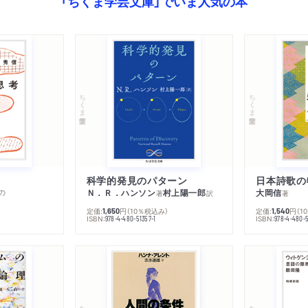
「ちくま学芸文庫」でいま人気の本
ちくま学芸文庫
ちくま学芸文庫
科学的発見のパターン
日本詩歌の
の
Ｎ．Ｒ．ハンソン
村上陽一郎
大岡信
著
訳
著
定価:
円
（10％税込み）
定価:
円
（1
1,650
1,540
ISBN:
ISBN:
978-4-480-51357-1
978-4-480-5