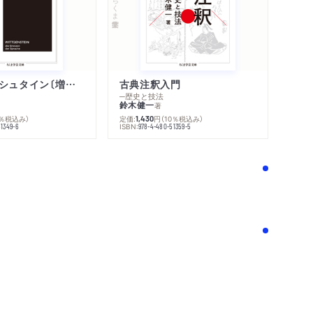
ちくま学芸文庫
ウィトゲンシュタイン〔増補新版〕
古典注釈入門
─歴史と技法
鈴木健一
著
0％税込み）
定価:
円
（10％税込み）
1,430
ISBN:
51349-6
978-4-480-51359-5
！