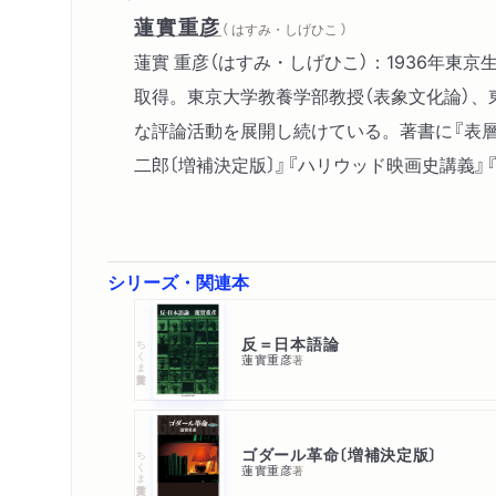
蓮實重彦
（ はすみ・しげひこ ）
蓮實 重彦（はすみ・しげひこ）：1936年
取得。東京大学教養学部教授（表象文化論）
な評論活動を展開し続けている。著書に『表層
二郎〔増補決定版〕』『ハリウッド映画史講義』
シリーズ・関連本
反＝日本語論
ちくま学芸文庫
蓮實重彦
著
ゴダール革命〔増補決定版〕
ちくま学芸文庫
蓮實重彦
著