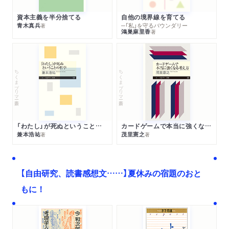
資本主義を半分捨てる
自他の境界線を育てる
青木真兵
─「私」を守るバウンダリー
著
鴻巣麻里香
著
ちくまプリマー新書
ちくまプリマー新書
「わたし」が死ぬということの哲学
カードゲームで本当に強くなる考え方
兼本浩祐
茂里憲之
著
著
【自由研究、読書感想文……】夏休みの宿題のおと
もに！