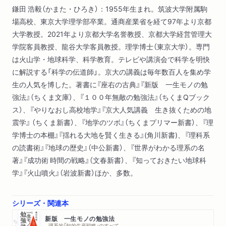
鎌田 浩毅（かまた・ひろき）：1955年生まれ。筑波大学附属駒
場高校、東京大学理学部卒業。通商産業省を経て97年より京都
大学教授。2021年より京都大学名誉教授、京都大学経営管理大
学院客員教授、龍谷大学客員教授。理学博士（東京大学）。専門
は火山学・地球科学、科学教育。テレビや講演会で科学を明快
に解説する「科学の伝道師」。京大の講義は毎年数百人を集め学
生の人気を博した。著書に『座右の古典』『新版 一生モノの勉
強法』（ちくま文庫）、『１００年無敵の勉強法』（ちくまQブック
ス）、『やりなおし高校地学』『京大人気講義 生き抜くための地
震学』 （ちくま新書）、『地学のツボ』（ちくまプリマー新書）、『理
学博士の本棚』『揺れる大地を賢く生きる』(角川新書)、『理科系
の読書術』『地球の歴史』（中公新書）、『世界がわかる理系の名
著』『成功術 時間の戦略』（文春新書）、『知っておきたい地球科
学』『火山噴火』（岩波新書）ほか、多数。
シリーズ・関連本
新版 一生モノの勉強法
ちくま文庫
─理系的「知的生産戦略」のすべて