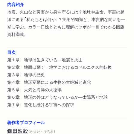
内容紹介
地震、火山など災害から身を守るには？地球や生命、宇宙の起
源に迫る「私たちとは何か」？実用的知識と、本質的な問いを一
挙に学ぶ。カラー口絵とともに理解のツボが一目でわかる図版
資料満載。
目次
第１章 地球は生きている―地震と火山
第２章 地面は動く！地学におけるコペルニクス的転換
第３章 地球の歴史
第４章 地球変動による生物の大絶滅と進化
第５章 大気と海洋の大循環
第６章 地球の外はどうなっているか―太陽系と地球
第７章 進化し続ける宇宙への探求
著作者プロフィール
鎌田浩毅
（ かまた・ひろき ）