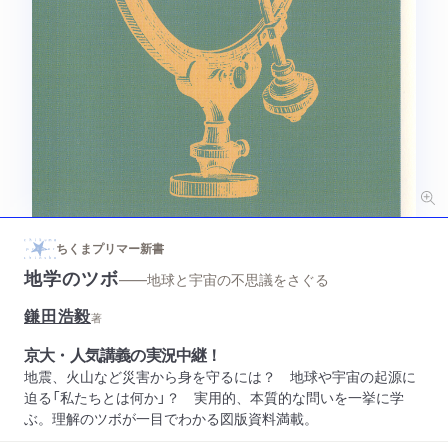
ちくまプリマー新書
地学のツボ
——地球と宇宙の不思議をさぐる
鎌田浩毅
著
京大・人気講義の実況中継！
地震、火山など災害から身を守るには？ 地球や宇宙の起源に
迫る「私たちとは何か」？ 実用的、本質的な問いを一挙に学
ぶ。理解のツボが一目でわかる図版資料満載。