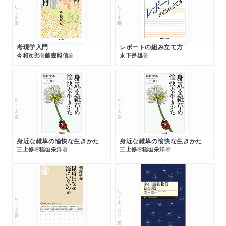
ちくま文庫
ちくま学芸文庫
考現学入門
レポートの組み立て方
今和次郎
藤森照信
木下是雄
著
編
著
ちくま文庫
ちくま文庫
身近な雑草の愉快な生きかた
身近な雑草の愉快な生きかた
三上修
稲垣栄洋
三上修
稲垣栄洋
著
著
著
著
ちくまプリマー新書
ちくま新書