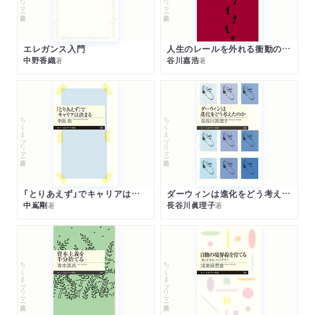
エレガンス入門
人生のレールを外れる衝動のみつけかた
中野香織
谷川嘉浩
著
著
ちくまプリマー新書
ちくまプリマー新書
「とりあえず」でキャリアは決まる
ダーウィンは進化をどう考えたのか
中嶌剛
長谷川眞理子
著
著
ちくまプリマー新書
ちくまプリマー新書