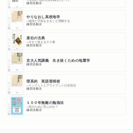
鎌田浩毅
著
やりなおし高校地学
ちくま新書
─地球と宇宙をまるごと理解する
鎌田浩毅
著
座右の古典
ちくま文庫
─今すぐ使える５０冊
鎌田浩毅
著
ちくま新書
京大人気講義 生き抜くための地震学
鎌田浩毅
著
理系的 英語習得術
ちくま新書
─インプットとアウトプットの全技法
鎌田浩毅
著
１００年無敵の勉強法
シリーズ・全集
─何のために学ぶのか？
鎌田浩毅
著