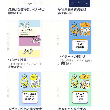
昆虫はなぜ海にいないのか
宇宙最強物質決定戦
朝野維起
高水裕一
著
著
ちくまプリマー新書
シリーズ・全集
マイテーマの探し方
つながる読書
─探究学習ってどうやるの？
片岡則夫
著
─１０代に推したいこの一冊
小池陽慈
編
シリーズ・全集
シリーズ・全集
苦手から始める作文教室
生きものを探究する