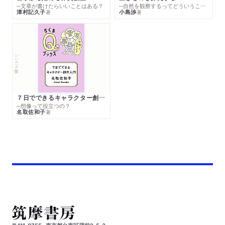
─文章が書けたらいいことはある？
─自然を観察するってどういうこと？
津村記久子
小島渉
著
著
シリーズ・全集
７日でできるキャラクター創作入門
─想像って役立つの？
名取佐和子
著