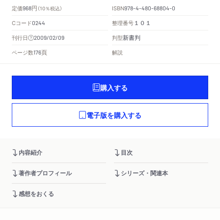
円
定価
ISBN
968
（10％税込）
978-4-480-68804-0
Cコード
整理番号
0244
１０１
新書判
刊行日
判型
2009/02/09
頁
ページ数
解説
176
購入する
電子版を購入する
内容紹介
目次
著作者プロフィール
シリーズ・関連本
感想をおくる