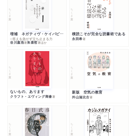
ちくま文庫
ちくま文庫
増補 ネガティヴ・ケイパビリティで生きる
積読こそが完全な読書術である
─答えを急がず立ち止まる力
永田希
著
谷川嘉浩
朱喜哲
著
著
ほか
ちくま文庫
ちくま文庫
ないもの、あります
新版 空気の教育
クラフト・エヴィング商會
著
外山滋比古
著
ちくま文庫
ちくま文庫