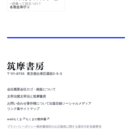
─想像って役立つの？
名取佐和子
著
〒111-8755
東京都台東区蔵前2-5-3
会社概要
会社ロゴ・銘板について
太宰治賞
太宰治と筑摩書房
お問い合わせ
著作権について
出版目録
ソーシャルメディア
リンク集
サイトマップ
webちくま
ちくまの教科書
プライバシーポリシー
教科書採択の公正確保に関する基本方針
免責事項