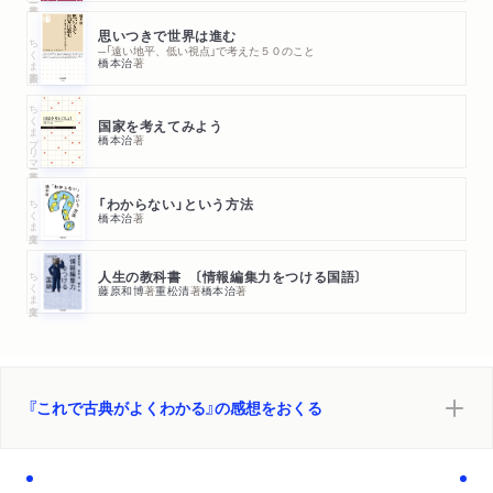
思いつきで世界は進む
ちくま新書
─「遠い地平、低い視点」で考えた５０のこと
橋本治
著
ちくまプリマー新書
国家を考えてみよう
橋本治
著
ちくま文庫
「わからない」という方法
橋本治
著
ちくま文庫
人生の教科書 〔情報編集力をつける国語〕
藤原和博
著
重松清
著
橋本治
著
『これで古典がよくわかる』の感想をおくる