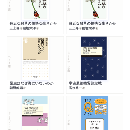
ちくま文庫
ちくま文庫
身近な雑草の愉快な生きかた
身近な雑草の愉快な生きかた
三上修
稲垣栄洋
三上修
稲垣栄洋
著
著
著
著
ちくまプリマー新書
ちくま新書
昆虫はなぜ海にいないのか
宇宙最強物質決定戦
朝野維起
高水裕一
著
著
ちくまプリマー新書
シリーズ・全集