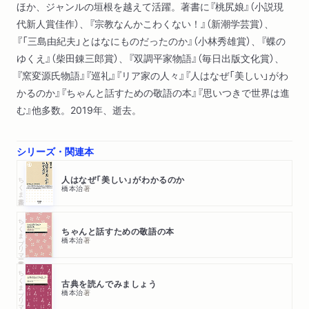
ほか、ジャンルの垣根を越えて活躍。著書に『桃尻娘』（小説現
代新人賞佳作）、『宗教なんかこわくない！』（新潮学芸賞）、
『「三島由紀夫」とはなにものだったのか』（小林秀雄賞）、『蝶の
ゆくえ』（柴田錬三郎賞）、『双調平家物語』（毎日出版文化賞）、
『窯変源氏物語』『巡礼』『リア家の人々』『人はなぜ「美しい」がわ
かるのか』『ちゃんと話すための敬語の本』『思いつきで世界は進
む』他多数。2019年、逝去。
シリーズ・関連本
ちくま新書
人はなぜ「美しい」がわかるのか
橋本治
著
ちくまプリマー新書
ちゃんと話すための敬語の本
橋本治
著
ちくまプリマー新書
古典を読んでみましょう
橋本治
著