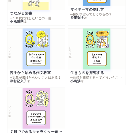
マイテーマの探し方
つながる読書
─探究学習ってどうやるの？
片岡則夫
著
─１０代に推したいこの一冊
小池陽慈
編
シリーズ・全集
シリーズ・全集
苦手から始める作文教室
生きものを探究する
─文章が書けたらいいことはある？
─自然を観察するってどういうこと？
津村記久子
小島渉
著
著
シリーズ・全集
７日でできるキャラクター創作入門