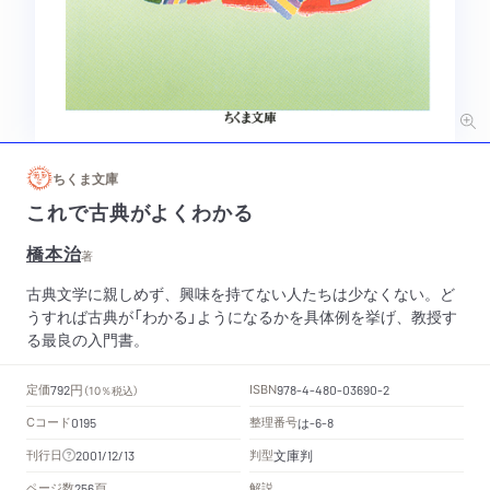
ちくま文庫
これで古典がよくわかる
橋本治
著
古典文学に親しめず、興味を持てない人たちは少なくない。ど
うすれば古典が「わかる」ようになるかを具体例を挙げ、教授す
る最良の入門書。
円
定価
ISBN
792
（10％税込）
978-4-480-03690-2
Cコード
整理番号
は
0195
-6-8
文庫判
刊行日
判型
2001/12/13
頁
ページ数
解説
256