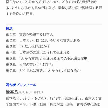
切らない」ことを知ってほしいのだ。どうすれば古典が「わか
る」ようになるかを具体例を挙げ、独特な語り口で興味深く教授
する最良の入門書。
目次
第１章 古典を軽視する日本人
第２章 日本という国にはいろいろな古典がある
第３章 「和歌」とはなにか？
第４章 日本語の文章はこうして生まれる
第５章 「わかる古典」が生まれるまでの不思議な歴史
第６章 人間の書いた『徒然草』
第７章 どうすれば古典が「わかる」ようになるか
著作者プロフィール
橋本治
（ はしもと・おさむ ）
橋本治（はしもと・おさむ）：1948年、東京生まれ。東京大学文
学部国文科卒。小説、戯曲、舞台演出、評論、古典の現代語訳