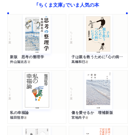
「ちくま文庫」でいま人気の本
ちくま文庫
ちくま文庫
新版 思考の整理学
子は親を救うために「心の病」になる
外山滋比古
高橋和巳
著
著
ちくま文庫
ちくま文庫
私の幸福論
傷を愛せるか 増補新版
福田恆存
宮地尚子
著
著