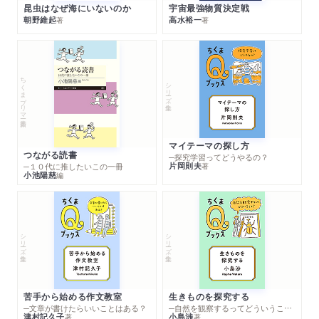
昆虫はなぜ海にいないのか
宇宙最強物質決定戦
朝野維起
高水裕一
著
著
ちくまプリマー新書
シリーズ・全集
マイテーマの探し方
つながる読書
─探究学習ってどうやるの？
片岡則夫
著
─１０代に推したいこの一冊
小池陽慈
編
シリーズ・全集
シリーズ・全集
苦手から始める作文教室
生きものを探究する
─文章が書けたらいいことはある？
─自然を観察するってどういうこと？
津村記久子
小島渉
著
著