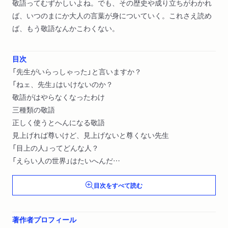
敬語ってむずかしいよね。でも、その歴史や成り立ちがわかれ
ば、いつのまにか大人の言葉が身についていく。これさえ読め
ば、もう敬語なんかこわくない。
目次
「先生がいらっしゃった」と言いますか？
「ねェ、先生」はいけないのか？
敬語がはやらなくなったわけ
三種類の敬語
正しく使うとへんになる敬語
見上げれば尊いけど、見上げないと尊くない先生
「目上の人」ってどんな人？
「えらい人の世界」はたいへんだ
敬語ができあがった時代
目次をすべて読む
尊敬したくない相手に「尊敬の敬語」を使う理由
えらい人はなぜ「先生」と呼ばれるのか
「えらい人」がえらそうなわけ
著作者プロフィール
だれがだれやらわからない日本語