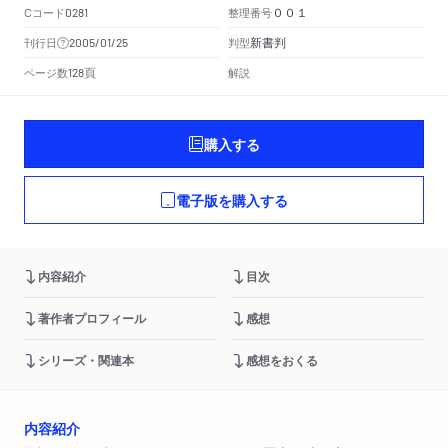
Cコード
整理番号
0281
００１
新書判
刊行日
判型
2005/01/25
頁
ページ数
解説
128
購入する
電子版を購入する
内容紹介
目次
著作者プロフィール
感想
シリーズ・関連本
感想をおくる
内容紹介