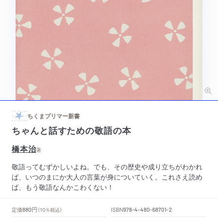
ちくまプリマー新書
ちゃんと話すための敬語の本
橋本治
著
敬語ってむずかしいよね。でも、その歴史や成り立ちがわかれ
ば、いつのまにか大人の言葉が身についていく。これさえ読め
ば、もう敬語なんかこわくない！
円
定価
ISBN
880
（10％税込）
978-4-480-68701-2