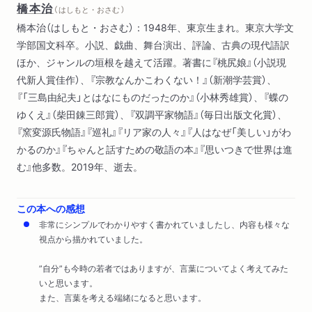
橋本治
（ はしもと・おさむ ）
「えらいか、えらくないか」しか考えなかった日本人は、「自分
橋本治（はしもと・おさむ）：1948年、東京生まれ。東京大学文
のこと」しか考えられない
学部国文科卒。小説、戯曲、舞台演出、評論、古典の現代語訳
日本語には豊かな表現がある
ほか、ジャンルの垣根を越えて活躍。著書に『桃尻娘』（小説現
敬語は時代によって変わる
代新人賞佳作）、『宗教なんかこわくない！』（新潮学芸賞）、
やっぱり敬語が必要なわけ
『「三島由紀夫」とはなにものだったのか』（小林秀雄賞）、『蝶の
大昔の中国人は「丁寧」という楽器をボワーンと鳴らした
ゆくえ』（柴田錬三郎賞）、『双調平家物語』（毎日出版文化賞）、
『窯変源氏物語』『巡礼』『リア家の人々』『人はなぜ「美しい」がわ
かるのか』『ちゃんと話すための敬語の本』『思いつきで世界は進
む』他多数。2019年、逝去。
この本への感想
非常にシンプルでわかりやすく書かれていましたし、内容も様々な
視点から描かれていました。
”自分”も今時の若者ではありますが、言葉についてよく考えてみた
いと思います。
また、言葉を考える端緒になると思います。