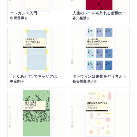
エレガンス入門
人生のレールを外れる衝動のみつけかた
中野香織
谷川嘉浩
著
著
ちくまプリマー新書
ちくまプリマー新書
「とりあえず」でキャリアは決まる
ダーウィンは進化をどう考えたのか
中嶌剛
長谷川眞理子
著
著
ちくまプリマー新書
ちくまプリマー新書