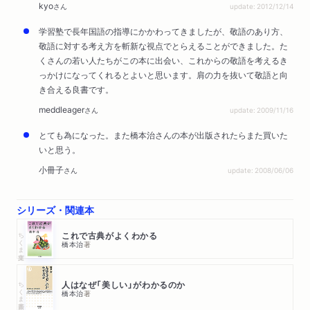
kyo
さん
update: 2012/12/14
学習塾で長年国語の指導にかかわってきましたが、敬語のあり方、
敬語に対する考え方を斬新な視点でとらえることができました。た
くさんの若い人たちがこの本に出会い、これからの敬語を考えるき
っかけになってくれるとよいと思います。肩の力を抜いて敬語と向
き合える良書です。
meddleager
さん
update: 2009/11/16
とても為になった。また橋本治さんの本が出版されたらまた買いた
いと思う。
小冊子
さん
update: 2008/06/06
シリーズ・関連本
ちくま文庫
これで古典がよくわかる
橋本治
著
ちくま新書
人はなぜ「美しい」がわかるのか
橋本治
著