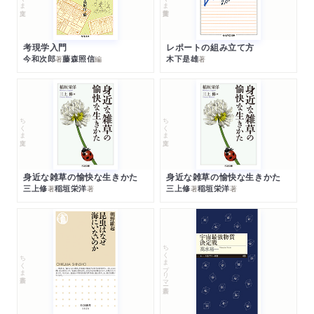
考現学入門
レポートの組み立て方
今和次郎
藤森照信
木下是雄
著
編
著
ちくま文庫
ちくま文庫
身近な雑草の愉快な生きかた
身近な雑草の愉快な生きかた
三上修
稲垣栄洋
三上修
稲垣栄洋
著
著
著
著
ちくまプリマー新書
ちくま新書