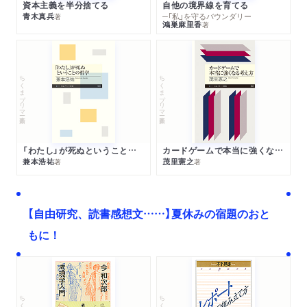
資本主義を半分捨てる
自他の境界線を育てる
青木真兵
─「私」を守るバウンダリー
著
鴻巣麻里香
著
ちくまプリマー新書
ちくまプリマー新書
「わたし」が死ぬということの哲学
カードゲームで本当に強くなる考え方
兼本浩祐
茂里憲之
著
著
【自由研究、読書感想文……】夏休みの宿題のおと
もに！
ちくま文庫
ちくま学芸文庫