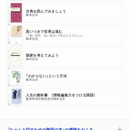
ちくまプリマー新書
古典を読んでみましょう
橋本治
著
思いつきで世界は進む
ちくま新書
─「遠い地平、低い視点」で考えた５０のこと
橋本治
著
ちくまプリマー新書
国家を考えてみよう
橋本治
著
ちくま文庫
「わからない」という方法
橋本治
著
ちくま文庫
人生の教科書 〔情報編集力をつける国語〕
藤原和博
著
重松清
著
橋本治
著
『ちゃんと話すための敬語の本』の感想をおくる