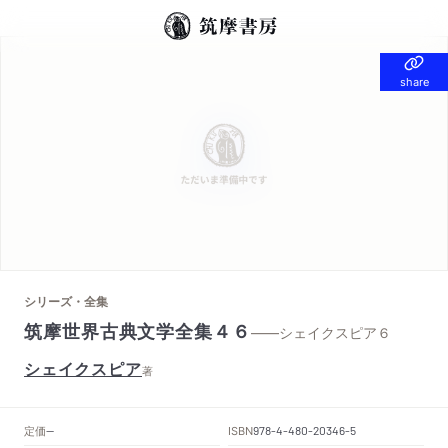
share
share
シリーズ・全集
筑摩世界古典文学全集４６
——シェイクスピア６
シェイクスピア
著
定価
ISBN
--
978-4-480-20346-5