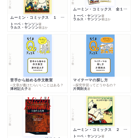
ムーミン・コミックス 全１４巻セット
トーベ・ヤンソン
著
ムーミン・コミックス １ 黄金のしっぽ
ラルス・ヤンソン
著
ほか
トーベ・ヤンソン
著
ラルス・ヤンソン
著
ほか
シリーズ・全集
シリーズ・全集
苦手から始める作文教室
マイテーマの探し方
─文章が書けたらいいことはある？
─探究学習ってどうやるの？
津村記久子
片岡則夫
著
著
シリーズ・全集
シリーズ・全集
ムーミン・コミックス ２ あこがれの遠い土地
トーベ・ヤンソン
著