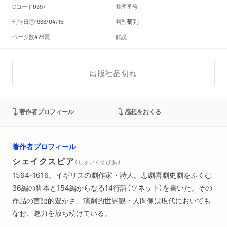
Cコード
整理番号
0397
菊判
刊行日
判型
1966/04/15
頁
ページ数
解説
426
出版社品切れ
著作者プロフィール
感想をおくる
著作者プロフィール
シェイクスピア
（ しぇいくすぴあ ）
1564-1616。イギリスの劇作家・詩人。悲劇喜劇史劇をふくむ
36編の脚本と154編からなる14行詩（ソネット）を書いた。その
作品の言語的豊かさ、演劇的世界観・人間像は現代においても
なお、魅力を放ち続けている。