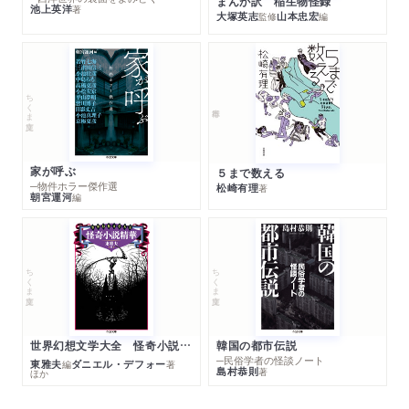
まんが訳 稲生物怪録
池上英洋
著
大塚英志
山本忠宏
監修
編
ちくま文庫
家が呼ぶ
５まで数える
─物件ホラー傑作選
松崎有理
著
朝宮運河
編
ちくま文庫
ちくま文庫
世界幻想文学大全 怪奇小説精華
韓国の都市伝説
─民俗学者の怪談ノート
東雅夫
ダニエル・デフォー
編
著
島村恭則
著
ほか