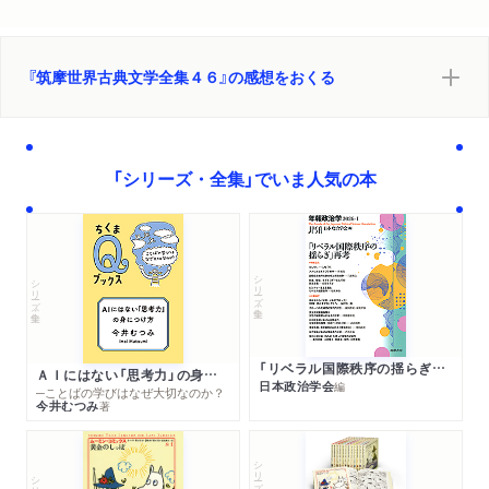
『筑摩世界古典文学全集４６』の感想をおくる
「シリーズ・全集」でいま人気の本
シリーズ・全集
シリーズ・全集
「リベラル国際秩序の揺らぎ」再考 年報政治学２０２６‐Ⅰ
ＡＩにはない「思考力」の身につけ方
日本政治学会
編
─ことばの学びはなぜ大切なのか？
今井むつみ
著
シリーズ・全集
シリーズ・全集