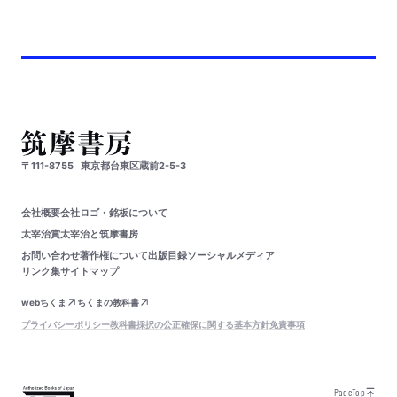
〒111-8755
東京都台東区蔵前2-5-3
会社概要
会社ロゴ・銘板について
太宰治賞
太宰治と筑摩書房
お問い合わせ
著作権について
出版目録
ソーシャルメディア
リンク集
サイトマップ
webちくま
ちくまの教科書
プライバシーポリシー
教科書採択の公正確保に関する基本方針
免責事項
PageTop