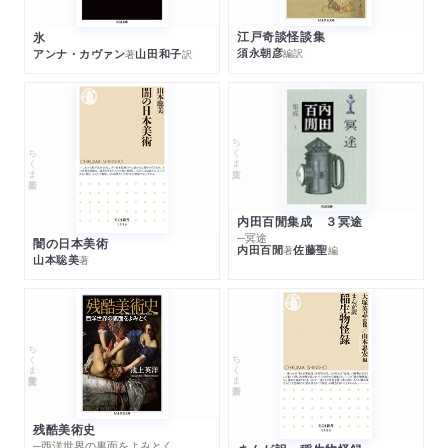
江戸奇談怪談集
氷
須永朝彦
アンナ・カヴァン
山田和子
編訳
著
訳
ちくま文庫
ちくま新書
内田百閒集成 ３冥途
─冥途
闇の日本美術
内田百閒
佐藤聖
著
編
山本聡美
著
ちくま学芸文庫
ちくま新書
残酷美術史
─西洋世界の裏面をよみとく