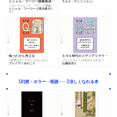
ミシェル・フーコー講義集成１０ 主体性と真理
ラルス・ヤンソン
著
ほか
─コレージュ・ド・フランス講義１９８０－１９８１年度
ミシェル・フーコー
清水雄大
著
訳
ほか
シリーズ・全集
シリーズ・全集
地べたから考える
ＳＮＳ時代のメディアリテラシー
─世界はそこだけじゃないから
─ウソとホントは見分けられる？
ブレイディみかこ
山脇岳志
著
著
【幻想・ホラー・怪談……】涼しくなれる本
ちくま学芸文庫
ちくま文庫