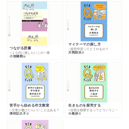
ちくまプリマー新書
シリーズ・全集
マイテーマの探し方
つながる読書
─探究学習ってどうやるの？
片岡則夫
著
─１０代に推したいこの一冊
小池陽慈
編
シリーズ・全集
シリーズ・全集
苦手から始める作文教室
生きものを探究する
─文章が書けたらいいことはある？
─自然を観察するってどういうこと？
津村記久子
小島渉
著
著