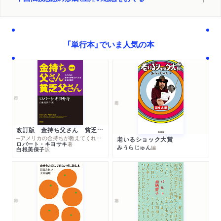
「単行本」でいま人気の本
改訂版 金持ち父さん 貧乏父さん
─アメリカの金持ちが教えてくれるお金の哲学
老いるショック大賞
ロバート・キヨサキ
著
みうらじゅん
編
白根美保子
訳