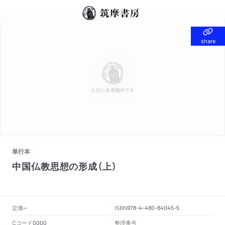
share
share
単行本
中国仏教思想の形成（上）
定価
ISBN
--
978-4-480-84045-5
Cコード
整理番号
0000