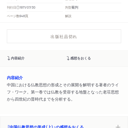
菊判
刊行日
判型
1971/07/30
頁
ページ数
解説
648
出版社品切れ
内容紹介
感想をおくる
内容紹介
中国における仏教思想の形成とその展開を解明する著者のライ
フ・ワーク。第一巻では仏教を受容する地盤となった老荘思想
から四世紀の晋時代までを分析する。
『中国仏教思想の形成（上）』の感想をおくる