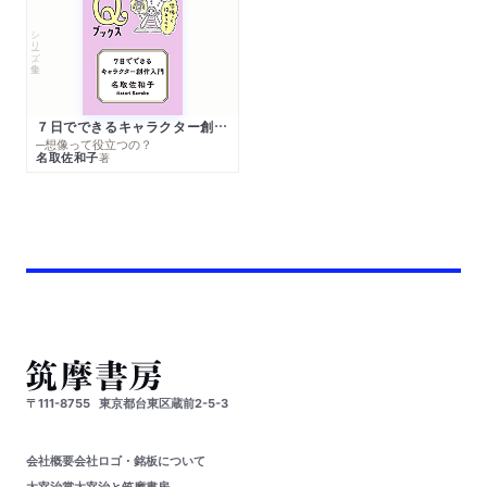
シリーズ・全集
７日でできるキャラクター創作入門
─想像って役立つの？
名取佐和子
著
〒111-8755
東京都台東区蔵前2-5-3
会社概要
会社ロゴ・銘板について
太宰治賞
太宰治と筑摩書房