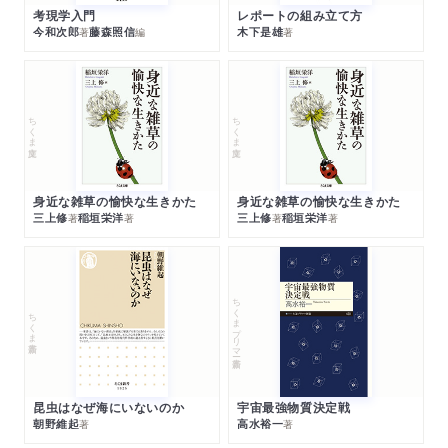
考現学入門
レポートの組み立て方
今和次郎
藤森照信
木下是雄
著
編
著
ちくま文庫
ちくま文庫
身近な雑草の愉快な生きかた
身近な雑草の愉快な生きかた
三上修
稲垣栄洋
三上修
稲垣栄洋
著
著
著
著
ちくまプリマー新書
ちくま新書
昆虫はなぜ海にいないのか
宇宙最強物質決定戦
朝野維起
高水裕一
著
著