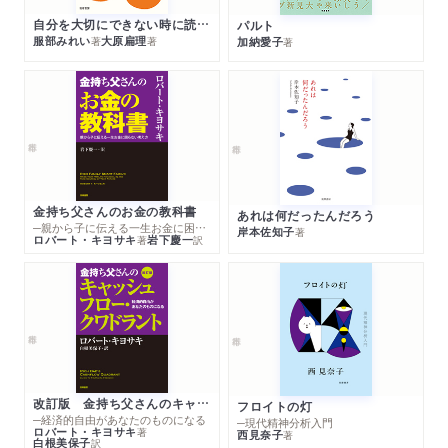
自分を大切にできない時に読む本
パルト
服部みれい
大原扁理
加納愛子
著
著
著
金持ち父さんのお金の教科書
あれは何だったんだろう
─親から子に伝える一生お金に困らない考え方
岸本佐知子
著
ロバート・キヨサキ
岩下慶一
著
訳
改訂版 金持ち父さんのキャッシュフロー・クワドラント
フロイトの灯
─経済的自由があなたのものになる
─現代精神分析入門
ロバート・キヨサキ
著
西見奈子
著
白根美保子
訳