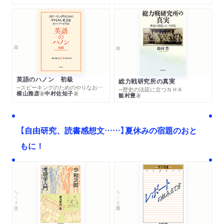
英語のハノン 初級
総力戦研究所の真実
─スピーキングのためのやりなおし英文法スーパードリル
─歴史の法廷に立つＮＨＫ
横山雅彦
中村佐知子
著
著
飯村豊
著
【自由研究、読書感想文……】夏休みの宿題のおと
もに！
ちくま文庫
ちくま学芸文庫