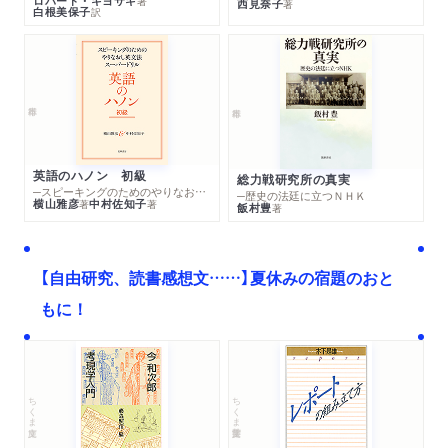
ロバート・キヨサキ
著
西見奈子
著
白根美保子
訳
英語のハノン 初級
総力戦研究所の真実
─スピーキングのためのやりなおし英文法スーパードリル
─歴史の法廷に立つＮＨＫ
横山雅彦
中村佐知子
著
著
飯村豊
著
【自由研究、読書感想文……】夏休みの宿題のおと
もに！
ちくま文庫
ちくま学芸文庫