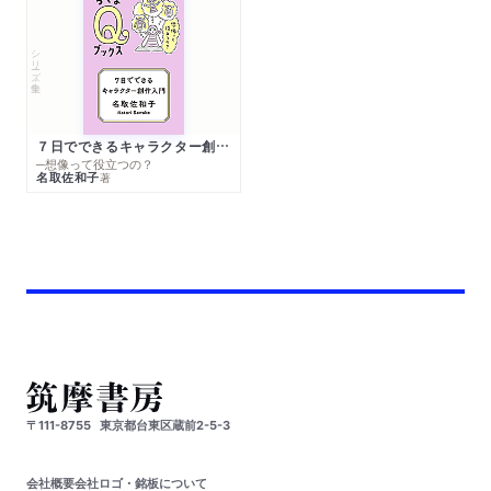
シリーズ・全集
７日でできるキャラクター創作入門
─想像って役立つの？
名取佐和子
著
〒111-8755
東京都台東区蔵前2-5-3
会社概要
会社ロゴ・銘板について