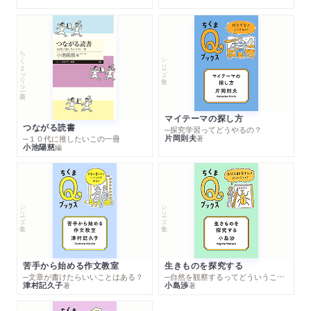
ちくまプリマー新書
シリーズ・全集
マイテーマの探し方
つながる読書
─探究学習ってどうやるの？
片岡則夫
著
─１０代に推したいこの一冊
小池陽慈
編
シリーズ・全集
シリーズ・全集
苦手から始める作文教室
生きものを探究する
─文章が書けたらいいことはある？
─自然を観察するってどういうこと？
津村記久子
小島渉
著
著