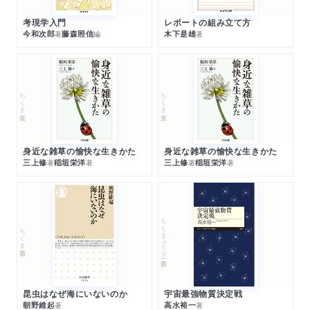
考現学入門
レポートの組み立て方
今和次郎
藤森照信
木下是雄
著
編
著
ちくま文庫
ちくま文庫
身近な雑草の愉快な生きかた
身近な雑草の愉快な生きかた
三上修
稲垣栄洋
三上修
稲垣栄洋
著
著
著
著
ちくまプリマー新書
ちくま新書
昆虫はなぜ海にいないのか
宇宙最強物質決定戦
朝野維起
高水裕一
著
著