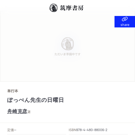
share
share
単行本
ぽっぺん先生の日曜日
舟崎克彦
著
定価
ISBN
--
978-4-480-88006-2