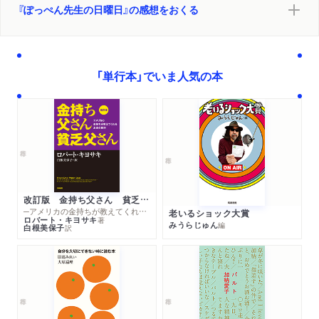
『ぽっぺん先生の日曜日』の感想をおくる
「単行本」でいま人気の本
改訂版 金持ち父さん 貧乏父さん
─アメリカの金持ちが教えてくれるお金の哲学
老いるショック大賞
ロバート・キヨサキ
著
みうらじゅん
編
白根美保子
訳