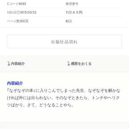
Cコード
整理番号
8093
Ａ５判
刊行日
判型
1973/03/22
頁
ページ数
解説
250
出版社品切れ
内容紹介
感想をおくる
内容紹介
「なぞなぞの本」に入りこんでしまった先生、なぞなぞを解かな
ければ外には出られない。そのなぞときたら、トンチやヘリク
ツばかり。さて、どうなることやら。