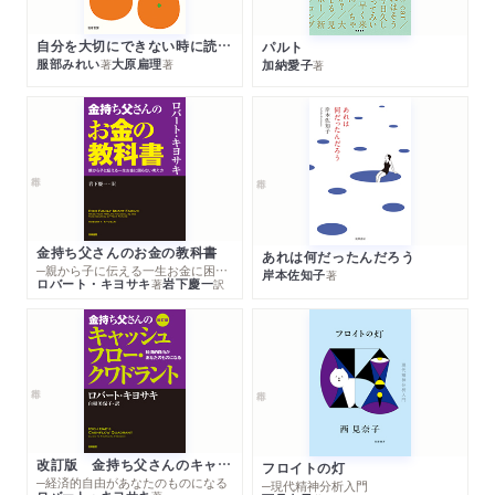
自分を大切にできない時に読む本
パルト
服部みれい
大原扁理
加納愛子
著
著
著
金持ち父さんのお金の教科書
あれは何だったんだろう
─親から子に伝える一生お金に困らない考え方
岸本佐知子
著
ロバート・キヨサキ
岩下慶一
著
訳
改訂版 金持ち父さんのキャッシュフロー・クワドラント
フロイトの灯
─経済的自由があなたのものになる
─現代精神分析入門